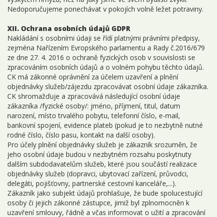
Nedoporučujeme ponechávat v pokojích volně ležet potraviny.
XII. Ochrana osobních údajů GDPR
Nakládání s osobními údaji se řídí platnými právními předpisy,
zejména Nařízením Evropského parlamentu a Rady č.2016/679
ze dne 27. 4. 2016 o ochraně fyzických osob v souvislosti se
zpracováním osobních údajů a o volném pohybu těchto údajů.
CK má zákonné oprávnění za účelem uzavření a plnění
objednávky služeb/zájezdu zpracovávat osobní údaje zákazníka.
CK shromažďuje a zpracovává následující osobní údaje
zákazníka /fyzické osoby/: jméno, příjmení, titul, datum
narození, místo trvalého pobytu, telefonní číslo, e-mail,
bankovní spojení, evidence plateb (pokud je to nezbytně nutné
rodné číslo, číslo pasu, kontakt na další osoby).
Pro účely plnění objednávky služeb je zákazník srozuměn, že
jeho osobní údaje budou v nezbytném rozsahu poskytnuty
dalším subdodavatelům služeb, které jsou součástí realizace
objednávky služeb (dopravci, ubytovací zařízení, průvodci,
delegáti, pojišťovny, partnerské cestovní kanceláře,...).
Zákazník jako subjekt údajů prohlašuje, že bude spolucestující
osoby či jejich zákonné zástupce, jimiž byl zplnomocněn k
uzavření smlouvy, řádně a včas informovat o užití a zpracování