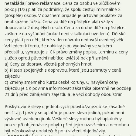
nezakládají právo reklamace. Cena za osobu ve 2lůžkovém
pokoji (1/2) platí za podmínky, že spolu cestují minimálně 2
(dospělé) osoby. V opačném případě je účtován poplatek za
neobsazené lůžko. Cena za dítě na přistýlce platí vždy v
doprovodu 2 dospělých osob. Cenu za druhé dítě na přistýlce
zašleme na vyžádání (pokud není v kalkulaci uvedena). Dětské
ceny platí pro děti, které v den návratu nedovrší uvedený věk.
Vzhledem k tomu, že nabídky jsou vydávány ve velkém
předstihu, vyhrazuje si CK právo změny popisu, termínu a ceny
služeb oproti původní nabídce, zvláště pak při změně:
a) Ceny za dopravu včetně pohonných hmot.
b) Plateb spojených s dopravou, které jsou zahrnuty v ceně
zájezdu.
c) Změny směnného kurzu české koruny. O navýšení ceny
zájezdu je CK povinna informovat zákazníka písemně nejpozději
21 dnů před zahájením zájezdu a je věcí dohody obou stran.
Poskytované slevy u jednotlivých pobytů/zájezdů se zásadně
nesčítají, tj. vždy se uplatňuje pouze sleva jediná, pokud není
výslovně uvedeno jinak. Veškeré slevy mohou být uplatněny
pouze při objednávce pobytu před jejím uzavřením a nemohou
být nárokovány dodatečně po uzavření objednávky.