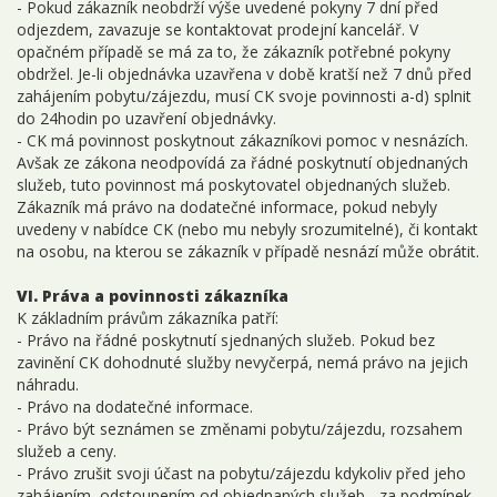
- Pokud zákazník neobdrží výše uvedené pokyny 7 dní před
odjezdem, zavazuje se kontaktovat prodejní kancelář. V
opačném případě se má za to, že zákazník potřebné pokyny
obdržel. Je-li objednávka uzavřena v době kratší než 7 dnů před
zahájením pobytu/zájezdu, musí CK svoje povinnosti a-d) splnit
do 24hodin po uzavření objednávky.
- CK má povinnost poskytnout zákazníkovi pomoc v nesnázích.
Avšak ze zákona neodpovídá za řádné poskytnutí objednaných
služeb, tuto povinnost má poskytovatel objednaných služeb.
Zákazník má právo na dodatečné informace, pokud nebyly
uvedeny v nabídce CK (nebo mu nebyly srozumitelné), či kontakt
na osobu, na kterou se zákazník v případě nesnází může obrátit.
VI. Práva a povinnosti zákazníka
K základním právům zákazníka patří:
- Právo na řádné poskytnutí sjednaných služeb. Pokud bez
zavinění CK dohodnuté služby nevyčerpá, nemá právo na jejich
náhradu.
- Právo na dodatečné informace.
- Právo být seznámen se změnami pobytu/zájezdu, rozsahem
služeb a ceny.
- Právo zrušit svoji účast na pobytu/zájezdu kdykoliv před jeho
zahájením, odstoupením od objednaných služeb - za podmínek