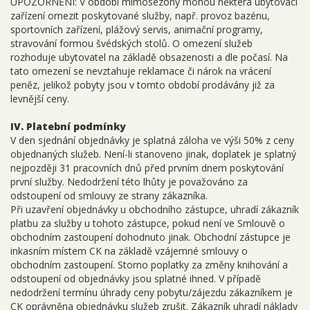
UPOZORNĚNÍ: V období mimosezóny mohou některá ubytovací
zařízení omezit poskytované služby, např. provoz bazénu,
sportovních zařízení, plážový servis, animační programy,
stravování formou švédských stolů. O omezení služeb
rozhoduje ubytovatel na základě obsazenosti a dle počasí. Na
tato omezení se nevztahuje reklamace či nárok na vrácení
peněz, jelikož pobyty jsou v tomto období prodávány již za
levnější ceny.
IV. Platební podmínky
V den sjednání objednávky je splatná záloha ve výši 50% z ceny
objednaných služeb. Není-li stanoveno jinak, doplatek je splatný
nejpozději 31 pracovních dnů před prvním dnem poskytování
první služby. Nedodržení této lhůty je považováno za
odstoupení od smlouvy ze strany zákazníka.
Při uzavření objednávky u obchodního zástupce, uhradí zákazník
platbu za služby u tohoto zástupce, pokud není ve Smlouvě o
obchodním zastoupení dohodnuto jinak. Obchodní zástupce je
inkasním místem CK na základě vzájemné smlouvy o
obchodním zastoupení. Storno poplatky za změny knihování a
odstoupení od objednávky jsou splatné ihned. V případě
nedodržení termínu úhrady ceny pobytu/zájezdu zákazníkem je
CK oprávněna objednávku služeb zrušit. Zákazník uhradí náklady