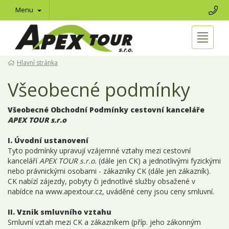
Menu
Hlavní stránka
Všeobecné podmínky
V
šeobecné
O
bchodní
P
odmínky cestovní kanceláře
APEX TOUR s.r.o
I. Úvodní ustanovení
Tyto podmínky upravují vzájemné vztahy mezi cestovní
kanceláří
APEX TOUR s.r.o.
(dále jen CK) a jednotlivými fyzickými
nebo právnickými osobami - zákazníky CK (dále jen zákazník).
CK nabízí zájezdy, pobyty či jednotlivé služby obsažené v
nabídce na www.apextour.cz, uváděné ceny jsou ceny smluvní.
II. Vznik smluvního vztahu
Smluvní vztah mezi CK a zákazníkem (příp. jeho zákonným