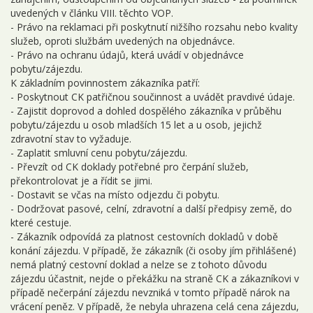
uvedených v článku VIII. těchto VOP.
- Právo na reklamaci při poskytnutí nižšího rozsahu nebo kvality
služeb, oproti službám uvedených na objednávce.
- Právo na ochranu údajů, která uvádí v objednávce
pobytu/zájezdu.
K základním povinnostem zákazníka patří:
- Poskytnout CK patřičnou součinnost a uvádět pravdivé údaje.
- Zajistit doprovod a dohled dospělého zákazníka v průběhu
pobytu/zájezdu u osob mladších 15 let a u osob, jejichž
zdravotní stav to vyžaduje.
- Zaplatit smluvní cenu pobytu/zájezdu.
- Převzít od CK doklady potřebné pro čerpání služeb,
překontrolovat je a řídit se jimi.
- Dostavit se včas na místo odjezdu či pobytu.
- Dodržovat pasové, celní, zdravotní a další předpisy země, do
které cestuje.
- Zákazník odpovídá za platnost cestovních dokladů v době
konání zájezdu. V případě, že zákazník (či osoby jím přihlášené)
nemá platný cestovní doklad a nelze se z tohoto důvodu
zájezdu účastnit, nejde o překážku na straně CK a zákazníkovi v
případě nečerpání zájezdu nevzniká v tomto případě nárok na
vrácení peněz. V případě, že nebyla uhrazena celá cena zájezdu,