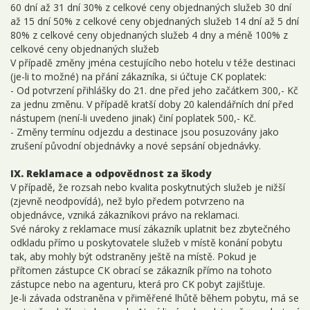
60 dní až 31 dní 30% z celkové ceny objednaných služeb 30 dní
až 15 dní 50% z celkové ceny objednaných služeb 14 dní až 5 dní
80% z celkové ceny objednaných služeb 4 dny a méně 100% z
celkové ceny objednaných služeb
V případě změny jména cestujícího nebo hotelu v téže destinaci
(je-li to možné) na přání zákazníka, si účtuje CK poplatek:
- Od potvrzení přihlášky do 21. dne před jeho začátkem 300,- Kč
za jednu změnu. V případě kratší doby 20 kalendářních dní před
nástupem (není-li uvedeno jinak) činí poplatek 500,- Kč.
- Změny termínu odjezdu a destinace jsou posuzovány jako
zrušení původní objednávky a nové sepsání objednávky.
IX. Reklamace a odpovědnost za škody
V případě, že rozsah nebo kvalita poskytnutých služeb je nižší
(zjevně neodpovídá), než bylo předem potvrzeno na
objednávce, vzniká zákazníkovi právo na reklamaci.
Své nároky z reklamace musí zákazník uplatnit bez zbytečného
odkladu přímo u poskytovatele služeb v místě konání pobytu
tak, aby mohly být odstraněny ještě na místě. Pokud je
přítomen zástupce CK obrací se zákazník přímo na tohoto
zástupce nebo na agenturu, která pro CK pobyt zajišťuje.
Je-li závada odstraněna v přiměřené lhůtě během pobytu, má se