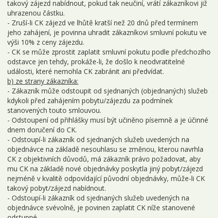
takový zájezd nabídnout, pokud tak neučiní, vrátí zákazníkovi již
uhrazenou částku.
- Zruší-li CK zájezd ve lhůtě kratší než 20 dnů před termínem
jeho zahájení, je povinna uhradit zákazníkovi smluvní pokutu ve
výši 10% z ceny zájezdu.
- CK se může zprostit zaplatit smluvní pokutu podle předchozího
odstavce jen tehdy, prokáže-li, že došlo k neodvratitelné
události, které nemohla CK zabránit ani předvídat.
b) ze strany zákazníka:
- Zákazník může odstoupit od sjednaných (objednaných) služeb
kdykoli před zahájením pobytu/zájezdu za podmínek
stanovených touto smlouvou.
- Odstoupení od přihlášky musí být učiněno písemně a je účinné
dnem doručení do CK.
- Odstoupí-li zákazník od sjednaných služeb uvedených na
objednávce na základě nesouhlasu se změnou, kterou navrhla
CK z objektivních důvodů, má zákazník právo požadovat, aby
mu CK na základě nové objednávky poskytla jiný pobyt/zájezd
nejméně v kvalitě odpovídající původní objednávky, může-li CK
takový pobyt/zájezd nabídnout.
- Odstoupí-li zákazník od sjednaných služeb uvedených na
objednávce svévolně, je povinen zaplatit CK níže stanovené
odstupné.