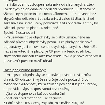
- Je-li důvodem odstoupení zákazníka od sjednaných služeb
uvedených na objednávce porušení povinnosti CK stanovené
všeobecnými podmínkami nebo zákonem, je CK povinna bez
zbytečného odkladu vrátit zákazníkovi celou částku, jenž od
zákazníka na úhradu ceny pobytu/zájezdu obdržela, aniž by byl
zákazník povinen platit CK odstupné.
Společná ustanovení:
- Při uzavření nové objednávky se platby uskutečněné na
základě původní objednávky považují za platby podle nové
objednávky. Je-li smluvní cena nových sjednaných služeb nižší,
než již uskutečněné platby, je CK povinna tento rozdíl bez
zbytečného odkladu zákazníkovi vrátit. Pokud je nová cena vyšší
je zákazník povinen rozdíl uhradit.
Odstupné (storno poplatky):
- Při sepsání objednávky se sjednává povinnost zákazníka
uhradit CK odstupné, výše se určuje podle počtu dnů od
rozhodné skutečnosti, která zakládá povinnost k jeho úhradě,
do počátku zájezdu (poskytnutí první služby).
- Výše odstupného za každou osobu činí:
Počet dní před rozhodnou skutečností:
61 dní a více 10% z ceny zájezdu, minimálně 500,- Kč