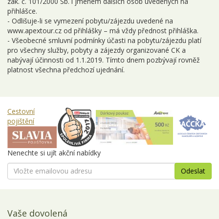
zák. č. 101/2000 Sb. i jménem dalších osob uvedených na
přihlášce.
- Odlišuje-li se vymezení pobytu/zájezdu uvedené na
www.apextour.cz od přihlášky – má vždy přednost přihláška.
- Všeobecné smluvní podmínky účasti na pobytu/zájezdu platí
pro všechny služby, pobyty a zájezdy organizované CK a
nabývají účinnosti od 1.1.2019. Tímto dnem pozbývají rovněž
platnost všechna předchozí ujednání.
Cestovní
pojištění
Nenechte si ujít akční nabídky
Vaše dovolená