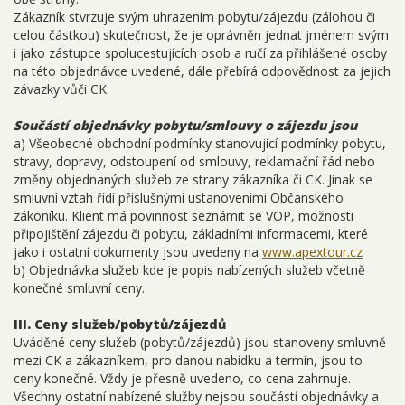
Zákazník stvrzuje svým uhrazením pobytu/zájezdu (zálohou či
celou částkou) skutečnost, že je oprávněn jednat jménem svým
i jako zástupce spolucestujících osob a ručí za přihlášené osoby
na této objednávce uvedené, dále přebírá odpovědnost za jejich
závazky vůči CK.
Součástí objednávky pobytu/smlouvy o zájezdu jsou
a) Všeobecné obchodní podmínky stanovující podmínky pobytu,
stravy, dopravy, odstoupení od smlouvy, reklamační řád nebo
změny objednaných služeb ze strany zákazníka či CK. Jinak se
smluvní vztah řídí příslušnými ustanoveními Občanského
zákoníku. Klient má povinnost seznámit se VOP, možnosti
připojištění zájezdu či pobytu, základními informacemi, které
jako i ostatní dokumenty jsou uvedeny na
www.apextour.cz
b) Objednávka služeb kde je popis nabízených služeb včetně
konečné smluvní ceny.
III. Ceny služeb/pobytů/zájezdů
Uváděné ceny služeb (pobytů/zájezdů) jsou stanoveny smluvně
mezi CK a zákazníkem, pro danou nabídku a termín, jsou to
ceny konečné. Vždy je přesně uvedeno, co cena zahrnuje.
Všechny ostatní nabízené služby nejsou součástí objednávky a