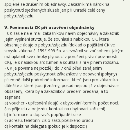
spojené se zrušením objednávky. Zákazník má nárok na
poskytnutí sjednaných služeb jen při uhradě celé ceny
pobytu/zájezdu.
V. Povinnosti CK při uzavření objednávky
- CK zašle na e-mail zákazníkovi návrh objednávky a zákazník
jejím vyplnění stvrzuje, že souhlasí s nabídkou CK, která
obsahuje údaje o pobytu/zájezdu (doklad o pojištění CK ve
smyslu zákona č. 159/1999 Sb. a seznámil se způsobem, jakým
má uplatnit své nároky plynoucí z porušení právní povinnosti
CK), je s nabídkou srozuměn a souhlasí s ní v plném rozsahu.
- CK je povinna nejpozději do 7 dnů před zahájením
pobytu/zájezdu poskytnout zákazníkovi v odbavení (pokyny)
písemně další podrobné informace, které jsou pro zákazníka
důležité a které jsou jí známy, pokud nejsou již v objednávce
obsaženy, která byla zákazníkovi předem předána, a to
zejména:
a) voucher - upřesnění údajů k ubytování (termín, počet nocí,
čas příjezdu a odjezdu, kontakt na ubytovací zařízení)
b) informace o dopravě, popřípadě trase
c) adresu, telefonní číslo zastupitelského úřadu
d) kontakt na delegáta (pokud je k dispozici)