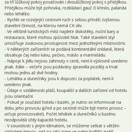
za tří lůžkový pokoj považován i dvoulůžkový pokoj s přistýlkou.
Přistýlkou může být pohovka, rozkládací gauč či křeslo, palanda
nebo lehátko.
- Rychle se rozvíjející cestovní ruch s sebou přináší zvýšenou
stavební činnost, na kterou nemá CK vliv.
- Ve většině turistických míst najdete diskotéky, noční bary a
restaurace, které mohou způsobit hluk. Také stavební styl
umožňuje zvukovou prostupnost mezi jednotlivými místnostmi.
- V některých zařízeních se podává kontinentální snídaně, která
obsahuje čaj nebo kávu, pečivo, máslo a marmeládu.
- Nápoje k jídlu nejsou zahrnuty v ceně, není-li výslovně uvedeno
jinak. Itálie – večeře jsou podávány zpravidla později a trvat
mohou jednu až dvě hodiny.
- Lehátka a slunečníky jsou k dispozici za poplatek, není-li
uvedeno jinak.
- Údaje o vzdálenosti pláží, koupališť a dalších zařízení od hotelu
jsou orientační.
- Pokud je součástí hotelu i bazén, je nutno se informovat na
dobu jeho provozu (před a po sezóně může být mimo provoz –
určuje provozovatel). Počet lehátek a slunečníků u bazénu
neodpovídá vždy kapacitě hotelu.
- V souvislosti s jiným klimatem, se můžeme setkat s větším
výskytem hmyzu, než na jaký jsme ve svém bydlišti zvyklí.