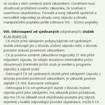
se osoba v něm uvedená stává zákazníkem. Oznámení musí
obsahovat prohlášení nového zákazníka, že souhlasí s
uzavřenou objednávkou. Původní a nový zákazník společně a
nerozdílně odpovídají za úhradu ceny zájezdu a úhradu
manipulačního poplatku podle odstavce VIII. – Storno poplatky.
VIII. Odstoupení od sjednaných
(objednaných)
služeb
a) ze strany CK:
- CK může před zahájením pobytu/zájezdu od sjednaných
služeb odstoupit jen z důvodu zrušení zájezdu nebo z důvodu
porušení smluvní povinnosti zákazníkem.
- CK je povinna oznámit zákazníkovi nejpozději 21 dnů před
odjezdem zájezdu, že nebylo dosaženo minimálního počtu
obsazenosti (minimální počet osob je uveden u programu
zájezdu) a zájezd zrušit.
- Odstoupí-li CK od sjednaných služeb před zahájením zájezdu z
důvodu porušení povinností zákazníkem, je zákazník povinen
zaplatit CK níže stanovené odstupné.
- Odstoupila-li CK od sjednaných služeb z důvodu zrušení
zájezdu před jeho zahájením, má zákazník právo požadovat,
aby mu CK na základě nové objednávky poskytla jiný zájezd,
nejméně v kvalitě odpovídající původní objednávce, může-li CK