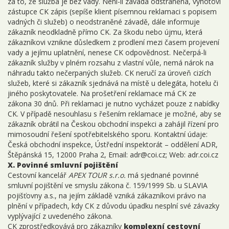
za to, že služba je bez vady. Není-li závada odstraněna, vyhotoví
zástupce CK zápis (sepíše klient písemnou reklamaci s popisem
vadných či služeb) o neodstraněné závadě, dále informuje
zákazník neodkladně přímo CK. Za škodu nebo újmu, která
zákazníkovi vznikne důsledkem z prodlení mezi časem projevení
vady a jejímu uplatnění, nenese CK odpovědnost. Nečerpá-li
zákazník služby v plném rozsahu z vlastní vůle, nemá nárok na
náhradu takto nečerpaných služeb. CK neručí za úroveň cizích
služeb, které si zákazník sjednává na místě u delegáta, hotelu či
jiného poskytovatele. Na prošetření reklamace má CK ze
zákona 30 dnů. Při reklamaci je nutno vycházet pouze z nabídky
CK. V případě nesouhlasu s řešením reklamace je možné, aby se
zákazník obrátil na Českou obchodní inspekci a zahájil řízení pro
mimosoudní řešení spotřebitelského sporu. Kontaktní údaje:
Česká obchodní inspekce, Ústřední inspektorát – oddělení ADR,
Štěpánská 15, 12000 Praha 2, Email: adr@coi.cz; Web: adr.coi.cz
X. Povinné smluvní pojištění
Cestovní kancelář
APEX TOUR s.r.o.
má sjednané povinné
smluvní pojištění ve smyslu zákona č. 159/1999 Sb. u SLAVIA
pojišťovny a.s., na jejím základě vzniká zákazníkovi právo na
plnění v případech, kdy CK z důvodu úpadku nesplní své závazky
vyplývající z uvedeného zákona.
CK zprostředkovává pro zákazníky
komplexní cestovní