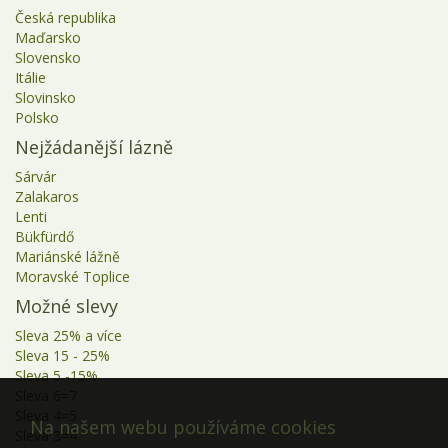
Česká republika
Maďarsko
Slovensko
Itálie
Slovinsko
Polsko
Nejžádanější lázně
Sárvár
Zalakaros
Lenti
Bükfürdő
Mariánské lážně
Moravské Toplice
Možné slevy
Sleva 25% a více
Sleva 15 - 25%
Sleva 5 -15%
Sleva 6=7
Sleva 4=5
Na našem webu používáme cookies
Sleva 3=4