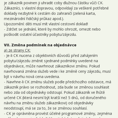
je zákazník povinen ji uhradit coby dlužnou částku vůči CK.
Zákazníci, s vlastní dopravou, odpovídají za veškeré potřebné
doklady nezbytné k cestám do zahraničí (zelená karta,
mezinárodní řidičský průkaz apod.).
Upozornění: děti musí mít vlastní cestovní doklad!
- Zdržet se jednání, které by mohlo ohrozit, omezit nebo
poškodit ostatní účastníky pobytu/zájezdu.
VII. Změna podmínek na objednávce
a) ze strany CK:
- Je-li CK nucena z objektivních důvodů před zahájením
pobytu/zájezdu změnit sjednané podmínky uvedené na
objednávce, může navrhnout zákazníkovi změnu. Pokud
navrhovaná změna služeb vede i ke změně ceny zájezdu, musí
být v návrhu nová cena uvedena.
- Navrhne-li CK změnu služeb podle předchozího odstavce, má
zákazník právo se rozhodnout, zda bude se změnou souhlasit
nebo zda od objednávky odstoupí. Pokud zákazník ve lhůtě
určené CK (která nesmí být kratší než 5 dnů, od doručeného
návrhu na změnu služeb zákazníkovi) od objednávky
neodstoupí, má se za to, že se změnou souhlasí.
- CK je oprávněna provést účelné programové změny, zejména