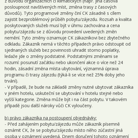
z důvodu organizačních či klimatických (např. jiná časová
posloupnost navštívených míst, změna trasy z časových
důvodů). Tyto programové změny činí CK zásadně s cílem
zajistit bezproblémový průběh pobytu/zájezdu. Rozsah a kvalita
poskytovaných služeb musí být v úhrnu zachována a cena
pobytu/zájezdu se z důvodu provedení uvedených změn
nemění. Tyto změny oznamuje CK zákazníkovi bez zbytečného
odkladu. Zákazník nemá v těchto případech právo odstoupit od
sjednaných služeb bez povinnosti uhradit storno poplatky,
ledaže jde o změny podstatné. Podstatnými změnami se
rozumí: posunutí začátku nebo ukončení akce o více než 24
hodin, zásadní změna místa ubytování, významná úprava
programu či trasy zájezdu (týká-li se více než 25% doby jeho
trvání).
- V případě, že bude na základě změny nutné ubytovat zákazníka
v jiném hotelu, uskuteční se ubytování v hotelu stejné nebo
vyšší kategorie. Změna může být i na část pobytu. V takovém
případě jsou další nároky vůči CK vyloučeny.
b) právo zákazníka na postoupení objednávky:
- Před zahájením pobytu/zájezdu může zákazník písemně
oznámit CK, že se pobytu/zájezdu místo něho zúčastní jiná
osoba v oznámení uvedená. Dnem doručení tohoto oznámení