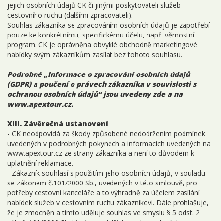
jejich osobních údajů CK či jinými poskytovateli služeb
cestovního ruchu (dalšími zpracovateli).
Souhlas zákazníka se zpracováním osobních údajů je zapotřebí
pouze ke konkrétnímu, specifickému účelu, např. věrnostní
program. CK je oprávněna obvyklé obchodně marketingové
nabídky svým zákazníkům zasílat bez tohoto souhlasu.
Podrobné „Informace o zpracování osobních údajů
(GDPR) a poučení o právech zákazníka v souvislosti s
ochranou osobních údajů“ jsou uvedeny zde a na
www.apextour.cz.
XIII. Závěrečná ustanovení
- CK neodpovídá za škody způsobené nedodržením podmínek
uvedených v podrobných pokynech a informacích uvedených na
www.apextour.cz ze strany zákazníka a není to důvodem k
uplatnění reklamace.
- Zákazník souhlasí s použitím jeho osobních údajů, v souladu
se zákonem č.101/2000 Sb., uvedených v této smlouvě, pro
potřeby cestovní kanceláře a to výhradně za účelem zasílání
nabídek služeb v cestovním ruchu zákazníkovi. Dále prohlašuje,
že je zmocněn a tímto uděluje souhlas ve smyslu § 5 odst. 2