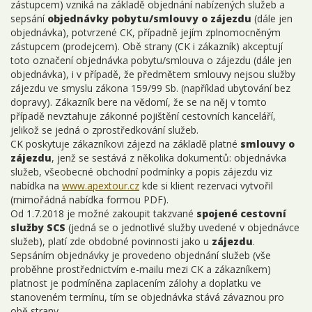
zástupcem) vzniká na základě objednání nabízených služeb a
sepsání
objednávky pobytu/smlouvy o zájezdu
(dále jen
objednávka), potvrzené CK, případně jejím zplnomocněným
zástupcem (prodejcem). Obě strany (CK i zákazník) akceptují
toto označení objednávka pobytu/smlouva o zájezdu (dále jen
objednávka), i v případě, že předmětem smlouvy nejsou služby
zájezdu ve smyslu zákona 159/99 Sb. (například ubytování bez
dopravy). Zákazník bere na vědomí, že se na něj v tomto
případě nevztahuje zákonné pojištění cestovních kanceláří,
jelikož se jedná o zprostředkování služeb.
CK poskytuje zákazníkovi zájezd na základě platné
smlouvy o
zájezdu
, jenž se sestává z několika dokumentů: objednávka
služeb, všeobecné obchodní podmínky a popis zájezdu viz
nabídka na
www.apextour.cz
kde si klient rezervaci vytvořil
(mimořádná nabídka formou PDF).
Od 1.7.2018 je možné zakoupit takzvané
spojené cestovní
služby SCS
(jedná se o jednotlivé služby uvedené v objednávce
služeb), platí zde obdobné povinnosti jako u
zájezdu
.
Sepsáním objednávky je provedeno objednání služeb (vše
proběhne prostřednictvím e-mailu mezi CK a zákazníkem)
platnost je podmíněna zaplacením zálohy a doplatku ve
stanoveném termínu, tím se objednávka stává závaznou pro
obě strany.