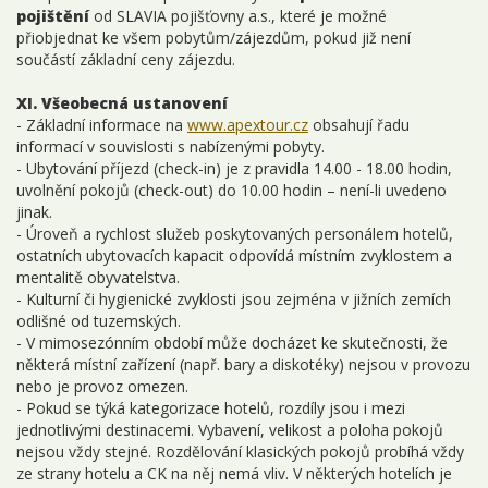
pojištění
od SLAVIA pojišťovny a.s., které je možné
přiobjednat ke všem pobytům/zájezdům, pokud již není
součástí základní ceny zájezdu.
XI. Všeobecná ustanovení
- Základní informace na
www.apextour.cz
obsahují řadu
informací v souvislosti s nabízenými pobyty.
- Ubytování příjezd (check-in) je z pravidla 14.00 - 18.00 hodin,
uvolnění pokojů (check-out) do 10.00 hodin – není-li uvedeno
jinak.
- Úroveň a rychlost služeb poskytovaných personálem hotelů,
ostatních ubytovacích kapacit odpovídá místním zvyklostem a
mentalitě obyvatelstva.
- Kulturní či hygienické zvyklosti jsou zejména v jižních zemích
odlišné od tuzemských.
- V mimosezónním období může docházet ke skutečnosti, že
některá místní zařízení (např. bary a diskotéky) nejsou v provozu
nebo je provoz omezen.
- Pokud se týká kategorizace hotelů, rozdíly jsou i mezi
jednotlivými destinacemi. Vybavení, velikost a poloha pokojů
nejsou vždy stejné. Rozdělování klasických pokojů probíhá vždy
ze strany hotelu a CK na něj nemá vliv. V některých hotelích je