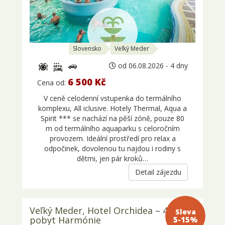
Slovensko
Veľký Meder
od 06.08.2026 - 4 dny
6 500 Kč
Cena od:
V ceně celodenní vstupenka do termálního
komplexu, All iclusive. Hotely Thermal, Aqua a
Spirit *** se nachází na pěší zóně, pouze 80
m od termálního aquaparku s celoročním
provozem. Ideální prostředí pro relax a
odpočinek, dovolenou tu najdou i rodiny s
dětmi, jen pár kroků…
Detail zájezdu
Veľký Meder, Hotel Orchidea – 4 denní
Sleva 5-
pobyt Harmónie
15%