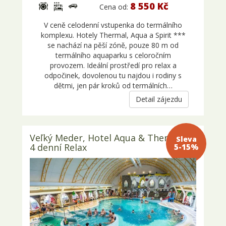
8 550 Kč
Cena od:
V ceně celodenní vstupenka do termálního
komplexu. Hotely Thermal, Aqua a Spirit ***
se nachází na pěší zóně, pouze 80 m od
termálního aquaparku s celoročním
provozem. Ideální prostředí pro relax a
odpočinek, dovolenou tu najdou i rodiny s
dětmi, jen pár kroků od termálních…
Detail zájezdu
Veľký Meder, Hotel Aqua & Thermal –
Sleva 5-
4 denní Relax
15%