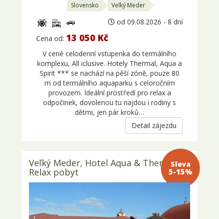
Slovensko
Veľký Meder
od 09.08.2026 - 8 dní
13 050 Kč
Cena od:
V ceně celodenní vstupenka do termálního
komplexu, All iclusive. Hotely Thermal, Aqua a
Spirit *** se nachází na pěší zóně, pouze 80
m od termálního aquaparku s celoročním
provozem. Ideální prostředí pro relax a
odpočinek, dovolenou tu najdou i rodiny s
dětmi, jen pár kroků…
Detail zájezdu
Veľký Meder, Hotel Aqua & Thermal –
Sleva 5-
Relax pobyt
15%