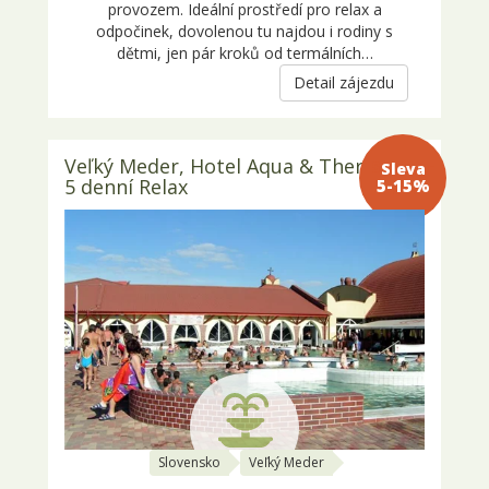
provozem. Ideální prostředí pro relax a
odpočinek, dovolenou tu najdou i rodiny s
dětmi, jen pár kroků od termálních…
Detail zájezdu
Veľký Meder, Hotel Aqua & Thermal –
Sleva 5-
5 denní Relax
15%
Slovensko
Veľký Meder