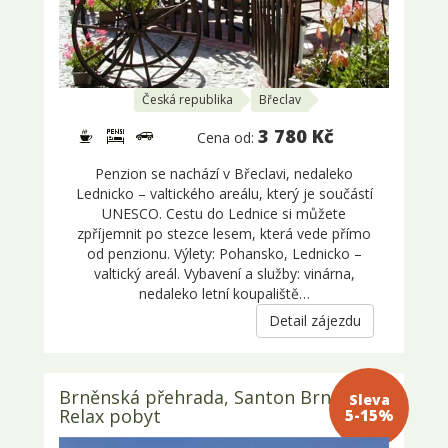
Česká republika
Břeclav
3 780 Kč
Cena od:
Penzion se nachází v Břeclavi, nedaleko
Lednicko – valtického areálu, který je součástí
UNESCO. Cestu do Lednice si můžete
zpříjemnit po stezce lesem, která vede přímo
od penzionu. Výlety: Pohansko, Lednicko –
valtický areál. Vybavení a služby: vinárna,
nedaleko letní koupaliště…
Detail zájezdu
Brněnská přehrada, Santon Brno 4* -
Sleva 5-
Relax pobyt
15%