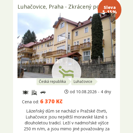
Luhačovice, Praha - Zkrácený pobyt
Sleva 5-
15%
Česká republika
Luhačovice
od 10.08.2026 - 4 dny
6 370 Kč
Cena od:
Lázeňský dům se nachází v Pražské čtvrti,
Luhačovice jsou největší moravské lázně s
dlouholetou tradicí. Leží v nadmořské výšce
250 m n/m, a jsou mimo jiné považovány za