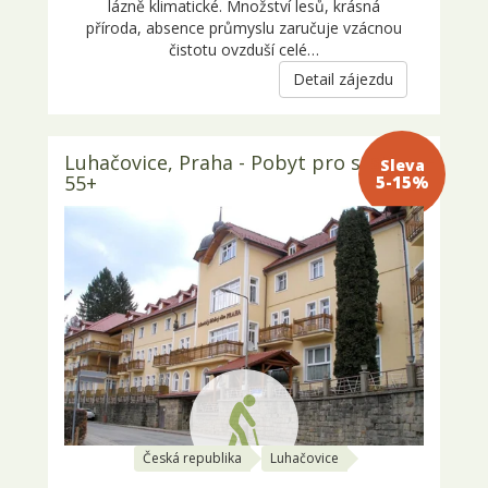
lázně klimatické. Množství lesů, krásná
příroda, absence průmyslu zaručuje vzácnou
čistotu ovzduší celé…
Detail zájezdu
Luhačovice, Praha - Pobyt pro seniory
Sleva 5-
55+
15%
Česká republika
Luhačovice