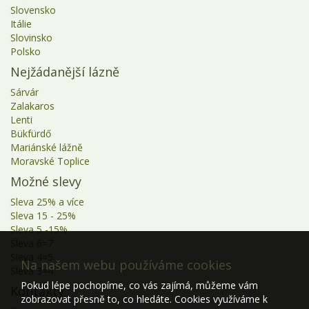
Slovensko
Itálie
Slovinsko
Polsko
Nejžádanější lázně
Sárvár
Zalakaros
Lenti
Bükfürdő
Mariánské lážně
Moravské Toplice
Možné slevy
Sleva 25% a více
Sleva 15 - 25%
Sleva 5 -15%
Sleva 6=7
Sleva 4=5
Na našem webu používáme cookies
Sleva 3=4
Pokud lépe pochopíme, co vás zajímá, můžeme vám
Kontakty
zobrazovat přesně to, co hledáte. Cookies využíváme k