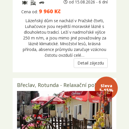
od 15.08.2026 - 6 dní
9 960 Kč
Cena od:
Lázeňský dům se nachází v Pražské čtvrti,
Luhačovice jsou největší moravské lázně s
dlouholetou tradicí. Leží v nadmořské výšce
250 m n/m, a jsou mimo jiné považovány za
lázně klimatické. Množství lesů, krásná
příroda, absence průmyslu zaručuje vzácnou
čistotu ovzduší celé…
Detail zájezdu
Břeclav, Rotunda - Relaxační pobyt
Sleva 5-
15%