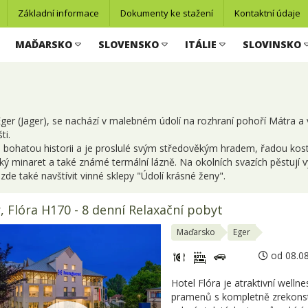
Základní informace
Dokumenty ke stažení
Kontaktní údaje
MAĎARSKO
SLOVENSKO
ITÁLIE
SLOVINSKO
ger (Jager), se nachází v malebném údolí na rozhraní pohoří Mátra 
ti.
bohatou historii a je proslulé svým středověkým hradem, řadou kostelů
 minaret a také známé termální lázně. Na okolních svazích pěstují v
de také navštívit vinné sklepy "Údolí krásné ženy".
, Flóra H170 - 8 denní Relaxační pobyt
Maďarsko
Eger
od 08.08
Hotel Flóra je atraktivní welln
pramenů s kompletně zrekonst