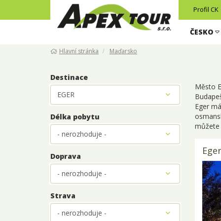
Profil CK
ČESKO
Hlavní stránka
Maďarsko
Destinace
Město E
Budapeš
Eger má 
osmanský
Délka pobytu
můžete z
Eger
Doprava
Strava