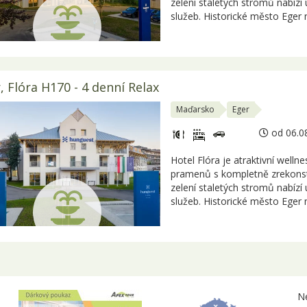
zelení staletých stromů nabíz
služeb. Historické město Eger
, Flóra H170 - 4 denní Relax
Maďarsko
Eger
od 06.08
Hotel Flóra je atraktivní welln
pramenů s kompletně zrekonst
zelení staletých stromů nabíz
služeb. Historické město Eger
Ne