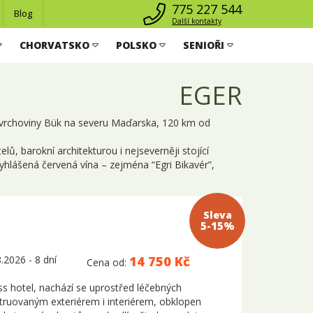
775 227 544
Blog
Další kontakty
CHORVATSKO
POLSKO
SENIOŘI
EGER
a vrchoviny Bük na severu Maďarska, 120 km od
, barokní architekturou i nejseverněji stojící
yhlášená červená vína – zejména “Egri Bikavér”,
Sleva 5-
15%
.2026 - 8 dní
14 750 Kč
Cena od:
ess hotel, nachází se uprostřed léčebných
ruovaným exteriérem i interiérem, obklopen