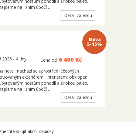
í ubytovaným hostům pohodlí a širokou paletu
 najdeme na jižním úbočí…
Detail zájezdu
Sleva 5-
15%
.2026 - 4 dny
6 400 Kč
Cena od:
ess hotel, nachází se uprostřed léčebných
ruovaným exteriérem i interiérem, obklopen
í ubytovaným hostům pohodlí a širokou paletu
 najdeme na jižním úbočí…
Detail zájezdu
nechte si ujít akční nabídky