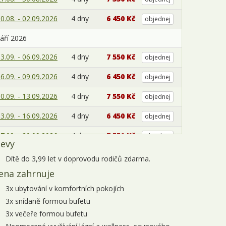
0.08. - 02.09.2026
4 dny
6 450 Kč
objednej
áří 2026
3.09. - 06.09.2026
4 dny
7 550 Kč
objednej
6.09. - 09.09.2026
4 dny
6 450 Kč
objednej
0.09. - 13.09.2026
4 dny
7 550 Kč
objednej
3.09. - 16.09.2026
4 dny
6 450 Kč
objednej
7.09. - 20.09.2026
4 dny
7 550 Kč
objednej
levy
0.09. - 23.09.2026
4 dny
6 450 Kč
objednej
Dítě do 3,99 let v doprovodu rodičů zdarma.
ena zahrnuje
4.09. - 27.09.2026
4 dny
7 550 Kč
objednej
3x ubytování v komfortních pokojích
7.09. - 30.09.2026
4 dny
6 100 Kč
objednej
3x snídaně formou bufetu
3x večeře formou bufetu
íjen 2026