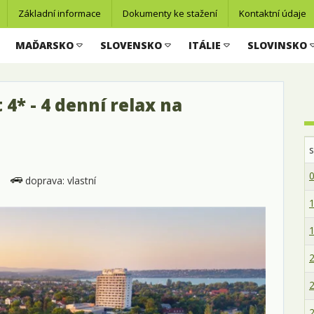
Základní informace
Dokumenty ke stažení
Kontaktní údaje
MAĎARSKO
SLOVENSKO
ITÁLIE
SLOVINSKO
 4* - 4 denní relax na
0
doprava: vlastní
1
1
2
2
2