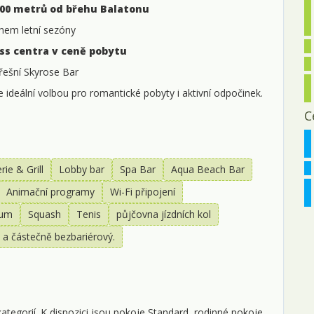
00 metrů od břehu Balatonu
0
hem letní sezóny
0
s centra v ceně pobytu
0
řešní Skyrose Bar
1
je ideální volbou pro romantické pobyty i aktivní odpočinek.
C
1
1
ie & Grill
Lobby bar
Spa Bar
Aqua Beach Bar
2
Animační programy
Wi-Fi připojení
2
rum
Squash
Tenis
půjčovna jízdních kol
2
 a částečně bezbariérový.
l
0
0
tegorií. K dispozici jsou pokoje Standard, rodinné pokoje