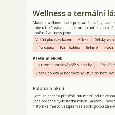
Wellness a termální l
Moderní wellness nabízí prostorné bazény, saunový
pobytu také vstup na soukromou hotelovou pláž.
Součástí wellness jsou:
Vnitřní plavecký bazén
Vířivka
Dětský well
Infra sauna
Parní kabina
Relaxační terasa
V letním období
Soukromá hotelová pláž s lehátky
Plážové hř
V ceně pobytu je neomezený vstup do hotelovéh
Poloha a okolí
Hotel se nachází přibližně 200 metrů od Balatonu
vede oblíbená cyklostezka kolem Balatonu. Navšt
historické město Veszprém se zoologickou zahrad