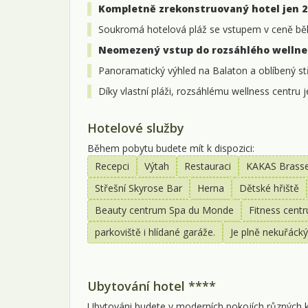
Kompletně zrekonstruovaný hotel jen 2
Soukromá hotelová pláž se vstupem v ceně bě
Neomezený vstup do rozsáhlého wellnes
Panoramatický výhled na Balaton a oblíbený st
Díky vlastní pláži, rozsáhlému wellness centru 
Hotelové služby
Během pobytu budete mít k dispozici:
Recepci
Výtah
Restauraci
KAKAS Brasser
Střešní Skyrose Bar
Herna
Dětské hřiště
Beauty centrum Spa du Monde
Fitness cent
parkoviště i hlídané garáže.
Je plně nekuřácký
Ubytování hotel ****
Ubytováni budete v moderních pokojích různých ka