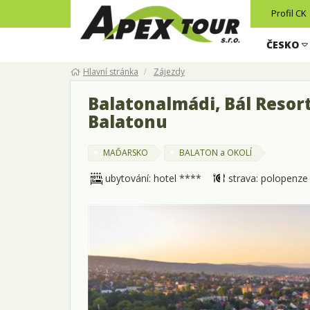
Profil CK
ČESKO
Hlavní stránka
Zájezdy
Balatonalmádi, Bál Resort
Balatonu
MAĎARSKO
BALATON a OKOLÍ
ubytování: hotel ****
strava: polopenze