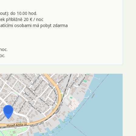
out): do 10.00 hod.
k přibližně 20 € / noc
platícími osobami má pobyt zdarma
noc.
oc.