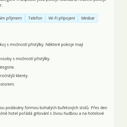
e.
0
tním příjmem
Telefon
Wi-Fi připojení
Minibar
1
1
1
oj s možností přistýlky. Některé pokoje mají
 osoby s možností přistýlky.
tegorie.
očnější klienty.
ostorem.
jsou podávány formou bohatých bufetových stolů. Přes den
sezóně hotel pořádá grilování s živou hudbou a na hotelové