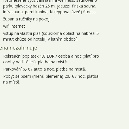
Neomezené využívání lázní a wellness, saunového
1.10. - 04.10.2026
4 dny
7 100 Kč
objednej
parku (plavecký bazén 25 m, jacuzzi, finská sauna,
infrasauna, parní kabina, Knieppova lázeň) fitness
4.10. - 07.10.2026
4 dny
6 100 Kč
objednej
župan a ručníky na pokoji
wifi internet
8.10. - 11.10.2026
4 dny
7 100 Kč
objednej
vstup na vlastní pláž (soukromá oblast na nábřeží 5
1.10. - 14.10.2026
4 dny
6 100 Kč
objednej
minut chůze od hotelu) v letním období.
ena nezahrnuje
5.10. - 18.10.2026
4 dny
7 100 Kč
objednej
Rekreační poplatek 1,8 EUR / osoba a noc (platí pro
8.10. - 21.10.2026
4 dny
6 100 Kč
objednej
osoby nad 18 let), platba na místě.
Parkování 6,-€ / auto a noc, platba na místě.
2.10. - 25.10.2026
4 dny
7 550 Kč
objednej
Pobyt se psem (menši plemena) 20,-€ / noc, platba
na místě.
5.10. - 28.10.2026
4 dny
7 550 Kč
objednej
9.10. - 01.11.2026
4 dny
7 550 Kč
objednej
istopad 2026
1.11. - 04.11.2026
4 dny
6 100 Kč
objednej
5.11. - 08.11.2026
4 dny
7 100 Kč
objednej