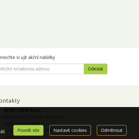
nechte si ujít akční nabídky
ontakty
APEX TOUR s.r.o.
Božetice 151, 39901 Milevsko,
+420 775 227 544
Povolit vše
Nastavit cookies
Odmítnout
Po–Čt 10.00 – 17.00, Pá 10.00 – 15.00
náš
info@apextour.cz