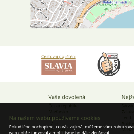
©
OpenStreetMap
contributors
Cestovní pojištění
Vaše dovolená
Nejž
Česká republika
Sárvár
Maďarsko
Zalak
Na našem webu používáme cookies
Slovensko
Lenti
Itálie
Bükfü
Pokud lépe pochopíme, co vás zajímá, můžeme vám zobrazovat p
Slovinsko
Marián
web dobře fungoval a mohli jsme ho dále zlepšovat.