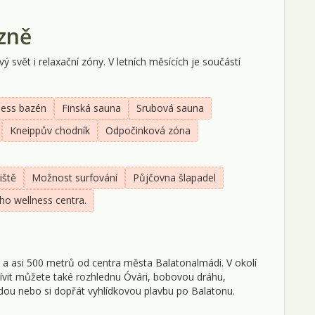
ázně
 svět i relaxační zóny. V letních měsících je součástí
ness bazén
Finská sauna
Srubová sauna
Kneippův chodník
Odpočinková zóna
iště
Možnost surfování
Půjčovna šlapadel
o wellness centra.
 a asi 500 metrů od centra města Balatonalmádi. V okolí
ívit můžete také rozhlednu Óvári, bobovou dráhu,
ou nebo si dopřát vyhlídkovou plavbu po Balatonu.