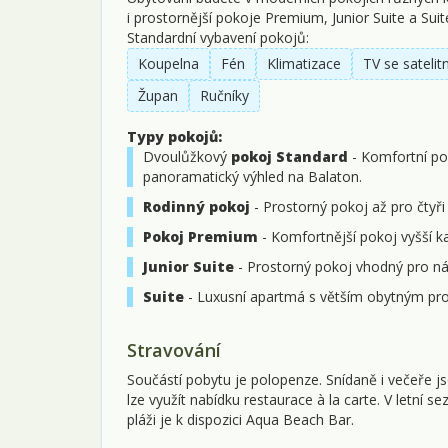
i prostornější pokoje Premium, Junior Suite a Suit
Standardní vybavení pokojů:
Koupelna
Fén
Klimatizace
TV se sateli
Župan
Ručníky
Typy pokojů:
Dvoulůžkový
pokoj Standard
- Komfortní pok
panoramatický výhled na Balaton.
Rodinný pokoj
- Prostorný pokoj až pro čtyři
Pokoj Premium
- Komfortnější pokoj vyšší ka
Junior Suite
- Prostorný pokoj vhodný pro nár
Suite
- Luxusní apartmá s větším obytným pr
Stravování
Součástí pobytu je polopenze. Snídaně i večeře 
lze využít nabídku restaurace à la carte. V letní 
pláži je k dispozici Aqua Beach Bar.