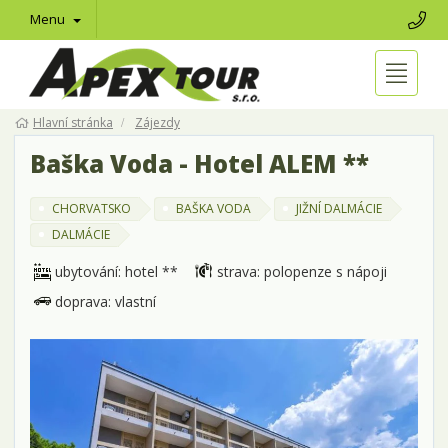
Menu
Hlavní stránka
Zájezdy
Baška Voda - Hotel ALEM **
CHORVATSKO
BAŠKA VODA
JIŽNÍ DALMÁCIE
DALMÁCIE
ubytování: hotel **
strava: polopenze s nápoji
doprava: vlastní