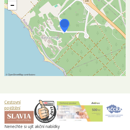
−
©
OpenStreetMap
contributors
Cestovní
pojištění
Nenechte si ujít akční nabídky