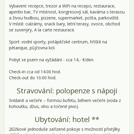
Vybavení: recepce, trezor a WiFi na recepci, restaurace,
aperitiv bar, TV místnost, kongresový sál, kavárna s terasou
a živou hudbou, pizzerie, supermarket, pošta, parkoviště.
V místě: cukrárny, snack bary, letní terasy, ovoce, obchod
se suvenýry, A la carte restaurace.
Sport: vodní sporty, potápěčské centrum, hřiště na
pétanque, půjčovna kol.
Pobyt se psem na vyžádání - cca 14,- €/den.
Check-in cca od 14.00 hod.
Check-out do 10.00 hod.
Stravování: polopenze s nápoji
Snídaně a večeře – formou bufetu, během večeře (voda z
kohoutku, džus, víno a točené pivo).
Ubytování: hotel **
2lůžkové jednoduše zařízené pokoje s možností přistýlky