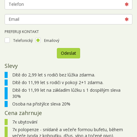
PREFERUJI KONTAKT
Telefonický
Emailový
Odeslat
Slevy
Zájezd
nemá
Dítě do 2,99 let s rodiči bez lůžka zdarma.
k
Dítě do 11,99 let s rodiči v pokoji 2+1 zdarma.
dispozici
žádné
Dítě do 11,99 let na základím lůžku s 1 dospělým sleva
termíny.
30%
Osoba na přistýlce sleva 20%
Cena zahrnuje
7x ubytování
7x polopenze - snídaně a večeře formou bufetu, během
večeře (voda z kohoutku, džus, víno a točené pivo).