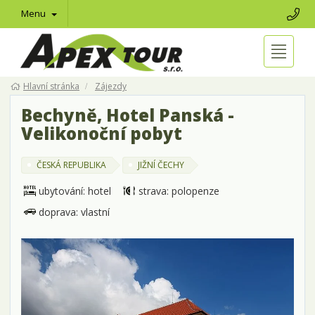
Menu
Hlavní stránka
Zájezdy
Bechyně, Hotel Panská -
Velikonoční pobyt
ČESKÁ REPUBLIKA
JIŽNÍ ČECHY
ubytování: hotel
strava: polopenze
doprava: vlastní