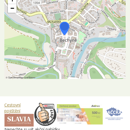
−
©
OpenStreetMap
contributors
Cestovní
pojištění
Nenechte si ujít akční nabídky