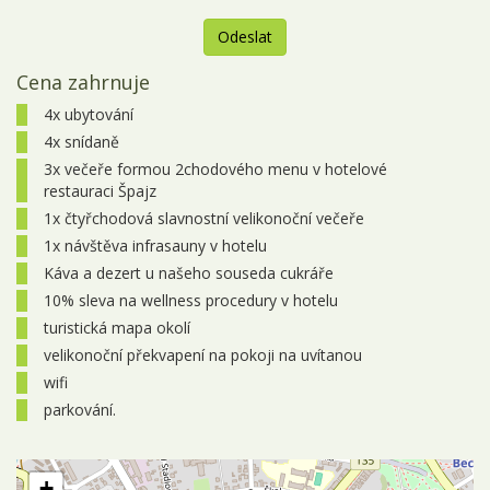
Odeslat
Cena zahrnuje
Zájezd
nemá
4x ubytování
k
4x snídaně
dispozici
žádné
3x večeře formou 2chodového menu v hotelové
termíny.
restauraci Špajz
1x čtyřchodová slavnostní velikonoční večeře
1x návštěva infrasauny v hotelu
Káva a dezert u našeho souseda cukráře
10% sleva na wellness procedury v hotelu
turistická mapa okolí
velikonoční překvapení na pokoji na uvítanou
wifi
parkování.
+