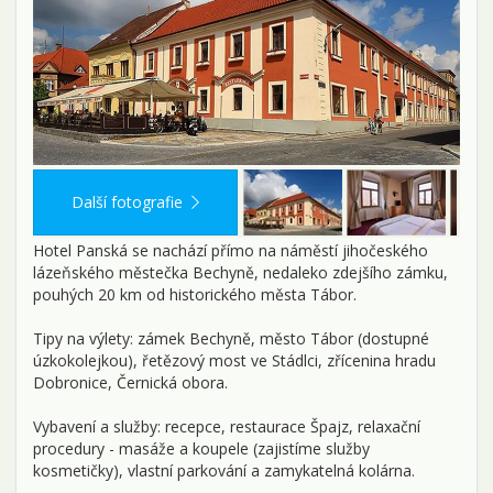
Další fotografie
Hotel Panská se nachází přímo na náměstí jihočeského
lázeňského městečka Bechyně, nedaleko zdejšího zámku,
pouhých 20 km od historického města Tábor.
Tipy na výlety: zámek Bechyně, město Tábor (dostupné
úzkokolejkou), řetězový most ve Stádlci, zřícenina hradu
Dobronice, Černická obora.
Vybavení a služby: recepce, restaurace Špajz, relaxační
procedury - masáže a koupele (zajistíme služby
kosmetičky), vlastní parkování a zamykatelná kolárna.