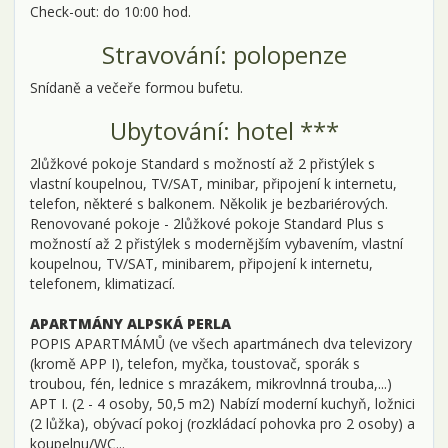
Check-out: do 10:00 hod.
Stravování: polopenze
Snídaně a večeře formou bufetu.
Ubytování: hotel ***
2lůžkové pokoje Standard s možností až 2 přistýlek s
vlastní koupelnou, TV/SAT, minibar, připojení k internetu,
telefon, některé s balkonem. Několik je bezbariérových.
Renovované pokoje - 2lůžkové pokoje Standard Plus s
možností až 2 přistýlek s modernějším vybavením, vlastní
koupelnou, TV/SAT, minibarem, připojení k internetu,
telefonem, klimatizací.
APARTMÁNY ALPSKÁ PERLA
POPIS APARTMÁMŮ (ve všech apartmánech dva televizory
(kromě APP I), telefon, myčka, toustovač, sporák s
troubou, fén, lednice s mrazákem, mikrovlnná trouba,...)
APT I. (2 - 4 osoby, 50,5 m2) Nabízí moderní kuchyň, ložnici
(2 lůžka), obývací pokoj (rozkládací pohovka pro 2 osoby) a
koupelnu/WC...