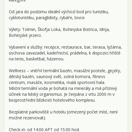
Od jara do podzimu ideální výchozí bod pro turistiku,
cykloturistiku, paraglidisty, rybáře, lovce.
Výlety: Tolmin, Škofja Loka, Bohinjska Bistrica, Idrija,
Bohinjské jezero.
Vybavení a služby: recepce, restaurace, bar, terasa, lyžárna,
úschova zavazadel, kadeřnictví, prádelna, k dispozici hřiště
na tenis, basketbal, házenou.
Wellness – vnitřní termální bazén, masážní postele, gejzíry,
dětský bazén, saunový svět, solná komora, fitness
centrum, masáže, kosmetika, malá sportovní hala.
Místní termální voda je bohatá na minerály a má příznivý
účinek na lidský organismus. Je čerpána z vrtu 2000 m v
bezprostřední blízkosti hotelového komplexu.
Bezplatné parkoviště u hotelu (omezený počet míst, není
možné rezervovat).
Check-in: od 14:00 APT od 15:00 hod.