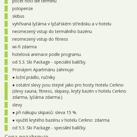
počet nocí dle termínu
polopenze
skibus
vyhřívaná lyžárna v lyžařském středisku a v hotelu
neomezený vstup do termálního bazénu
neomezený vstup do fitness
wi-fi zdarma
hotelová animace podle programu.
od 5.3. Ski Package - speciální balíčky.
Pronájem Apartmánu zahrnuje:
● ložní prádlo, ručníky
● ostatní slevy jsou stejné jako pro hosty Hotelu Cerkno
(slevy sauna, fitness, skipasy, krytý bazén v hotelu Cerkno
zdarma, lyžárna zdarma.)
slevy
● při nákupu skipasů: sleva 15 %.
● využití krytého bazénu v hotelu Cerkno: zdarma
od 5.3. Ski Package - speciální balíčky.
Cena nezahrnuje