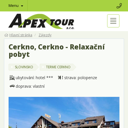
Menu
Hlavní stránka
Zájezdy
Cerkno, Cerkno - Relaxační
pobyt
SLOVINSKO
TERME CERKNO
ubytování: hotel ***
strava: polopenze
doprava: vlastní