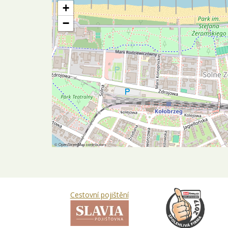
+
−
©
OpenStreetMap
contributors
Cestovní pojištění