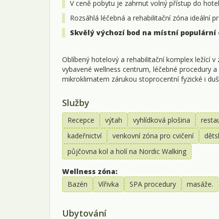
V ceně pobytu je zahrnut volný přístup do hote
Rozsáhlá léčebná a rehabilitační zóna ideální p
Skvělý výchozí bod na místní populární 
Oblíbený hotelový a rehabilitační komplex ležící 
vybavené wellness centrum, léčebné procedury a 
mikroklimatem zárukou stoprocentní fyzické i duš
Služby
Recepce
výtah
vyhlídková plošina
resta
kadeřnictví
venkovní zóna pro cvičení
děts
půjčovna kol a holí na Nordic Walking
Wellness zóna:
Bazén
Vířivka
SPA procedury
masáže.
Ubytování