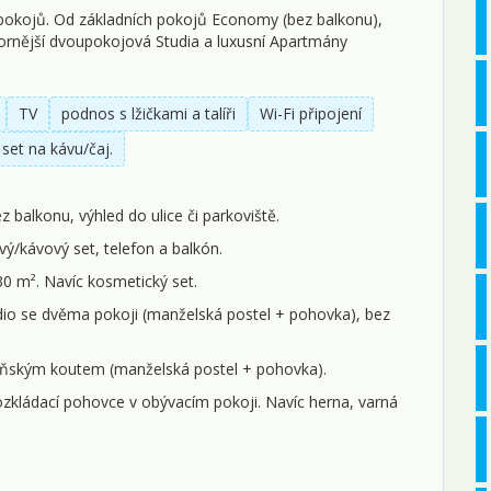
 pokojů. Od základních pokojů Economy (bez balkonu),
ornější dvoupokojová Studia a luxusní Apartmány
TV
podnos s lžičkami a talíři
Wi-Fi připojení
 set na kávu/čaj.
z balkonu, výhled do ulice či parkoviště.
vý/kávový set, telefon a balkón.
0 m². Navíc kosmetický set.
dio se dvěma pokoji (manželská postel + pohovka), bez
ňským koutem (manželská postel + pohovka).
ozkládací pohovce v obývacím pokoji. Navíc herna, varná