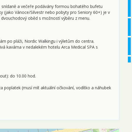
u snídaně a večeře podávány formou bohatého bufetu
y (jako Vánoce/Silvestr nebo pobyty pro Seniory 60+) je v
ný dvouchodový oběd s možností výběru z menu.
kám po pláži, Nordic Walkingu i výletům do centra.
áčivá kavárna v nedalekém hotelu Arca Medical SPA s
out): do 10.00 hod.
a poplatek (musí mít aktuální očkování, vodítko a náhubek