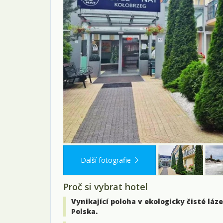
Další fotografie
Proč si vybrat hotel
Vynikající poloha v ekologicky čisté láz
Polska.