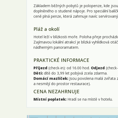
Základem běžných pobytů je polopenze, kde jso
doplněného o studené nápoje. Pro speciální balíčk
ceně plná penze, která zahrnuje navíc servírova
Pláž a okolí
Hotel leží v blízkosti moře. Poloha přeje procház
Zajímavou lokální atrakcí je blízká vyhlídková ot
nádherným panoramatem.
PRAKTICKÉ INFORMACE
Příjezd
(check-in): od 16.00 hod.
Odjezd
(check-
Děti:
dítě do 3,99 let pobývá zcela zdarma.
Domácí mazlíček:
Jsou povolena malá zvířata z
a nesmějí do prostor restaurace).
CENA NEZAHRNUJE
Místní poplatek:
Hradí se na místě v hotelu.