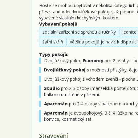
Hosté se mohou ubytovat v několika kategoriích
přes standardní dvoulůžkové pokoje, až po prost
vybavené vlastním kuchyňským koutem.
Vybavení pokojů
sociální zařízení se sprchou a ručníky
lednice
šatní skříň
většina pokojů je navíc k dispozici
Typy pokojů:
Dvojlůžkový pokoj
Economy
pro 2 osoby – be
Dvojlůžkový pokoj
s možností přistýlky, čajo
Dvojlůžkový pokoj s vchodem zvenčí - plocha 3
Studio
pro 2-3 osoby (manželská postel); Stu
balkonu umístěné v přízemí.
Apartmán
pro 2-4 osoby s balkonem a kuchy
Apartmán
je dvoupokojový, 3 či 4 lůžko na r
konvice, kosmetický set.
Stravování