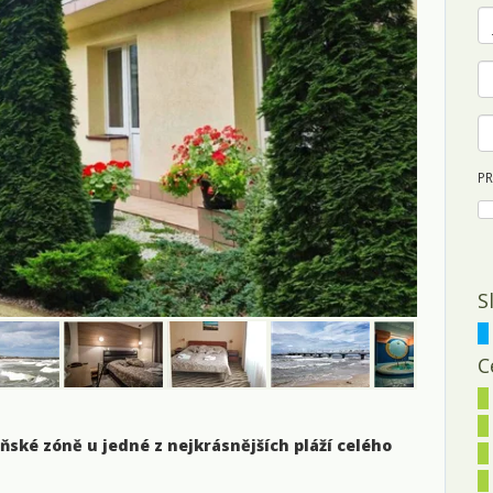
PR
S
Zá
n
k
C
di
ž
te
eňské zóně u jedné z nejkrásnějších pláží celého