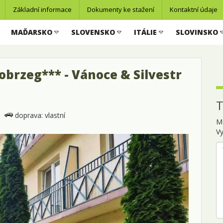
Základní informace
Dokumenty ke stažení
Kontaktní údaje
MAĎARSKO
SLOVENSKO
ITÁLIE
SLOVINSKO
obrzeg*** - Vánoce & Silvestr
T
doprava: vlastní
M
Vy