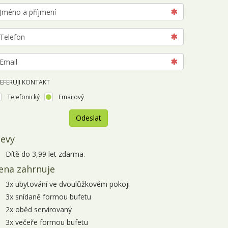
EFERUJI KONTAKT
Telefonický
Emailový
Odeslat
levy
jezd
emá
Dítě do 3,99 let zdarma.
ena zahrnuje
spozici
ádné
3x ubytování ve dvoulůžkovém pokoji
rmíny.
3x snídaně formou bufetu
2x oběd servírovaný
3x večeře formou bufetu