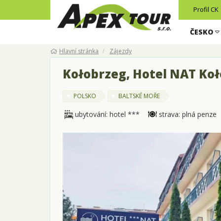
Profil CK
ČESKO
Hlavní stránka
Zájezdy
Kołobrzeg, Hotel NAT Koł
POLSKO
BALTSKÉ MOŘE
ubytování: hotel ***
strava: plná penze