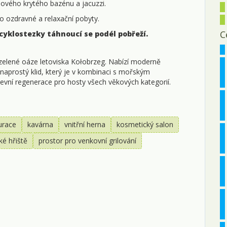
lového krytého bazénu a jacuzzi.
ro ozdravné a relaxační pobyty.
C
cyklostezky táhnoucí se podél pobřeží.
v zelené oáze letoviska Kołobrzeg. Nabízí moderně
naprostý klid, který je v kombinaci s mořským
evní regenerace pro hosty všech věkových kategorií.
urace
kavárna
vnitřní herna
kosmetický salon
ké hřiště
prostor pro venkovní grilování