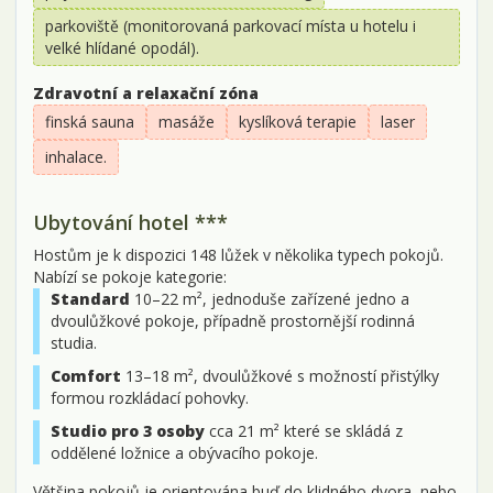
parkoviště (monitorovaná parkovací místa u hotelu i
velké hlídané opodál).
Zdravotní a relaxační zóna
finská sauna
masáže
kyslíková terapie
laser
inhalace.
Ubytování hotel ***
Hostům je k dispozici 148 lůžek v několika typech pokojů.
Nabízí se pokoje kategorie:
Standard
10–22 m², jednoduše zařízené jedno a
dvoulůžkové pokoje, případně prostornější rodinná
studia.
Comfort
13–18 m², dvoulůžkové s možností přistýlky
formou rozkládací pohovky.
Studio pro 3 osoby
cca 21 m² které se skládá z
oddělené ložnice a obývacího pokoje.
Většina pokojů je orientována buď do klidného dvora, nebo