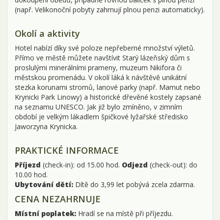
(např. Velikonoční pobyty zahrnují plnou penzi automaticky).
Okolí a aktivity
Hotel nabízí díky své poloze nepřeberné množství výletů.
Přímo ve městě můžete navštívit Starý lázeňský dům s
proslulými minerálními prameny, muzeum Nikifora či
městskou promenádu. V okolí láká k návštěvě unikátní
stezka korunami stromů, lanové parky (např. Mamut nebo
Krynicki Park Linowy) a historické dřevěné kostely zapsané
na seznamu UNESCO. Jak již bylo zmíněno, v zimním
období je velkým lákadlem špičkové lyžařské středisko
Jaworzyna Krynicka.
PRAKTICKÉ INFORMACE
Příjezd
(check-in): od 15.00 hod.
Odjezd
(check-out): do
10.00 hod.
Ubytování dětí:
Dítě do 3,99 let pobývá zcela zdarma.
CENA NEZAHRNUJE
Místní poplatek:
Hradí se na místě při příjezdu.