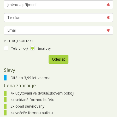
PREFERUJI KONTAKT
Telefonický
Emailový
Odeslat
Slevy
Zájezd
nemá
Dítě do 3,99 let zdarma
k
Cena zahrnuje
dispozici
žádné
4x ubytování ve dvoulůžkovém pokoji
termíny.
4x snídaně formou bufetu
3x oběd servírovaný
4x večeře formou bufetu