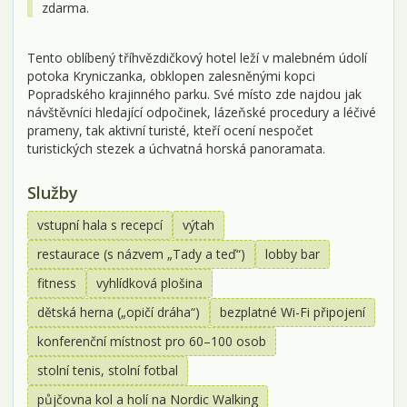
zdarma.
Tento oblíbený tříhvězdičkový hotel leží v malebném údolí
potoka Kryniczanka, obklopen zalesněnými kopci
Popradského krajinného parku. Své místo zde najdou jak
návštěvníci hledající odpočinek, lázeňské procedury a léčivé
prameny, tak aktivní turisté, kteří ocení nespočet
turistických stezek a úchvatná horská panoramata.
Služby
vstupní hala s recepcí
výtah
restaurace (s názvem „Tady a teď“)
lobby bar
fitness
vyhlídková plošina
dětská herna („opičí dráha“)
bezplatné Wi-Fi připojení
konferenční místnost pro 60–100 osob
stolní tenis, stolní fotbal
půjčovna kol a holí na Nordic Walking