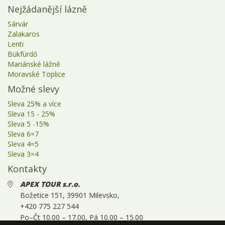
Nejžádanější lázně
Sárvár
Zalakaros
Lenti
Bükfürdő
Mariánské lážně
Moravské Toplice
Možné slevy
Sleva 25% a více
Sleva 15 - 25%
Sleva 5 -15%
Sleva 6=7
Sleva 4=5
Sleva 3=4
Kontakty
APEX TOUR s.r.o.
.
Božetice 151, 39901 Milevsko,
+420 775 227 544
Po–Čt 10.00 – 17.00, Pá 10.00 – 15.00