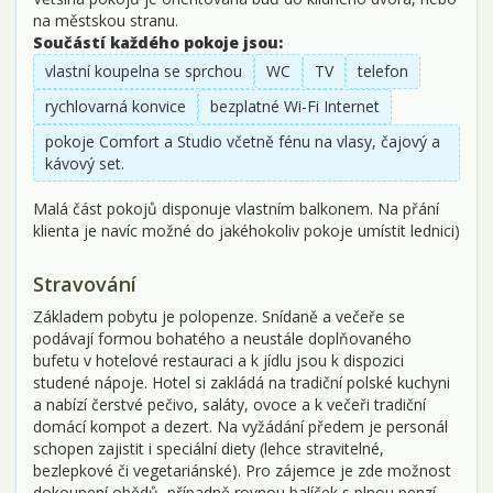
na městskou stranu.
Součástí každého pokoje jsou:
vlastní koupelna se sprchou
WC
TV
telefon
rychlovarná konvice
bezplatné Wi-Fi Internet
pokoje Comfort a Studio včetně fénu na vlasy, čajový a
kávový set.
Malá část pokojů disponuje vlastním balkonem. Na přání
klienta je navíc možné do jakéhokoliv pokoje umístit lednici)
Stravování
Základem pobytu je polopenze. Snídaně a večeře se
podávají formou bohatého a neustále doplňovaného
bufetu v hotelové restauraci a k jídlu jsou k dispozici
studené nápoje. Hotel si zakládá na tradiční polské kuchyni
a nabízí čerstvé pečivo, saláty, ovoce a k večeři tradiční
domácí kompot a dezert. Na vyžádání předem je personál
schopen zajistit i speciální diety (lehce stravitelné,
bezlepkové či vegetariánské). Pro zájemce je zde možnost
dokoupení obědů, případně rovnou balíček s plnou penzí