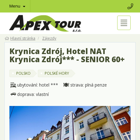
Menu
Hlavní stránka
Zájezdy
Krynica Zdrój, Hotel NAT
Krynica Zdrój*** - SENIOR 60+
POLSKO
POLSKÉ HORY
ubytování: hotel ***
strava: plná penze
doprava: vlastní