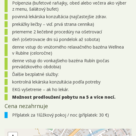
Polpenzia (bufetové raňajky, obed alebo večera ako výber
24.09. - 28.09.2026
5 dní
10 150 Kč
objednej
z menu, šalátový bufet)
povinná lekárska konzultácia (najčastejšie zdrav.
28.09. - 02.10.2026
5 dní
10 150 Kč
objednej
prekážky liečby – viď. prvá strana cenníka)
říjen 2026
priemerne 2 liečebné procedúry na ošetrovací
deň (ošetrovacie dni sú pondelok až sobota)
01.10. - 05.10.2026
5 dní
10 150 Kč
objednej
denne vstup do vnútorného relaxačného bazéna Wellnea
05.10. - 09.10.2026
5 dní
10 150 Kč
objednej
v Rubíne (celoročne)
denne vstup do vonkajšieho bazéna Rubín (počas
08.10. - 12.10.2026
5 dní
10 150 Kč
objednej
prevádzkového obdobia)
Ďalšie bezplatné služby:
12.10. - 16.10.2026
5 dní
10 150 Kč
objednej
kontrolná lekárska konzultácia podľa potreby
15.10. - 19.10.2026
5 dní
10 150 Kč
objednej
EKG vyšetrenie – ak ho lekár.
Možnost prodloužení pobytu na 5 a více nocí.
19.10. - 23.10.2026
5 dní
10 150 Kč
objednej
Cena nezahrnuje
22.10. - 26.10.2026
5 dní
10 150 Kč
objednej
Příplatek za 1lůžkový pokoj / noc (příplatek: 30 €)
26.10. - 30.10.2026
5 dní
10 150 Kč
objednej
29.10. - 02.11.2026
5 dní
10 150 Kč
objednej