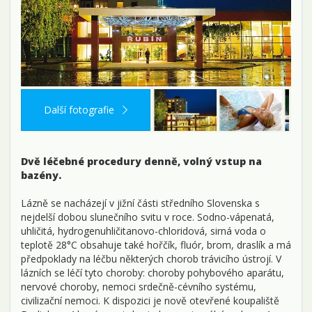
Další fotografie
Dvě léčebné procedury denně, volný vstup na
bazény.
Lázně se nacházejí v jižní části středního Slovenska s
nejdelší dobou slunečního svitu v roce. Sodno-vápenatá,
uhličitá, hydrogenuhličitanovo-chloridová, sirná voda o
teplotě 28°C obsahuje také hořčík, fluór, brom, draslík a má
předpoklady na léčbu některých chorob trávicího ústrojí. V
lázních se léčí tyto choroby: choroby pohybového aparátu,
nervové choroby, nemoci srdečně-cévního systému,
civilizační nemoci. K dispozici je nově otevřené koupaliště