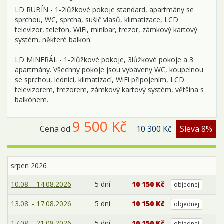
LD RUBÍN - 1-2lůžkové pokoje standard, apartmány se
sprchou, WC, sprcha, sušič vlasů, klimatizace, LCD
televizor, telefon, WiFi, minibar, trezor, zámkový kartový
systém, některé balkon.
LD MINERÁL - 1-2lůžkové pokoje, 3lůžkové pokoje a 3
apartmány. Všechny pokoje jsou vybaveny WC, koupelnou
se sprchou, lednicí, klimatizací, WiFi připojením, LCD
televizorem, trezorem, zámkový kartový systém, většina s
balkónem.
9 500 Kč
Cena od
10 300 Kč
Sleva 8%
srpen 2026
10.08. - 14.08.2026
5 dní
10 150 Kč
objednej
13.08. - 17.08.2026
5 dní
10 150 Kč
objednej
17.08. - 21.08.2026
5 dní
10 150 Kč
objednej