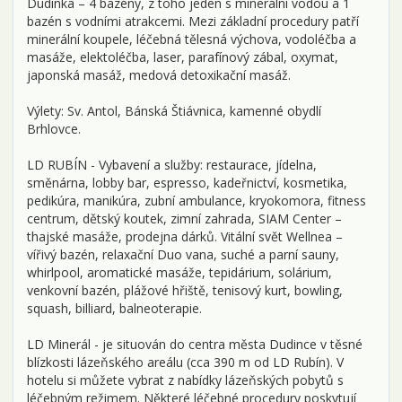
Dudinka – 4 bazény, z toho jeden s minerální vodou a 1
bazén s vodními atrakcemi. Mezi základní procedury patří
minerální koupele, léčebná tělesná výchova, vodoléčba a
masáže, elektoléčba, laser, parafínový zábal, oxymat,
japonská masáž, medová detoxikační masáž.
Výlety: Sv. Antol, Bánská Štiávnica, kamenné obydlí
Brhlovce.
LD RUBÍN - Vybavení a služby: restaurace, jídelna,
směnárna, lobby bar, espresso, kadeřnictví, kosmetika,
pedikúra, manikúra, zubní ambulance, kryokomora, fitness
centrum, dětský koutek, zimní zahrada, SIAM Center –
thajské masáže, prodejna dárků. Vitální svět Wellnea –
vířivý bazén, relaxační Duo vana, suché a parní sauny,
whirlpool, aromatické masáže, tepidárium, solárium,
venkovní bazén, plážové hřiště, tenisový kurt, bowling,
squash, billiard, balneoterapie.
LD Minerál - je situován do centra města Dudince v těsné
blízkosti lázeňského areálu (cca 390 m od LD Rubín). V
hotelu si můžete vybrat z nabídky lázeňských pobytů s
léčebným režimem. Některé léčebné procedury poskytují