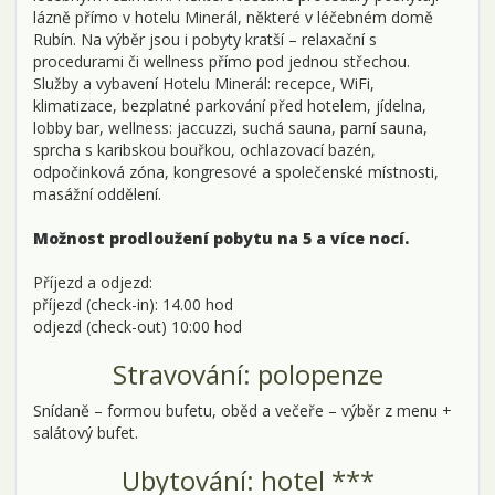
lázně přímo v hotelu Minerál, některé v léčebném domě
Rubín. Na výběr jsou i pobyty kratší – relaxační s
procedurami či wellness přímo pod jednou střechou.
Služby a vybavení Hotelu Minerál: recepce, WiFi,
klimatizace, bezplatné parkování před hotelem, jídelna,
lobby bar, wellness: jaccuzzi, suchá sauna, parní sauna,
sprcha s karibskou bouřkou, ochlazovací bazén,
odpočinková zóna, kongresové a společenské místnosti,
masážní oddělení.
Možnost prodloužení pobytu na 5 a více nocí.
Příjezd a odjezd:
příjezd (check-in): 14.00 hod
odjezd (check-out) 10:00 hod
Stravování: polopenze
Snídaně – formou bufetu, oběd a večeře – výběr z menu +
salátový bufet.
Ubytování: hotel ***