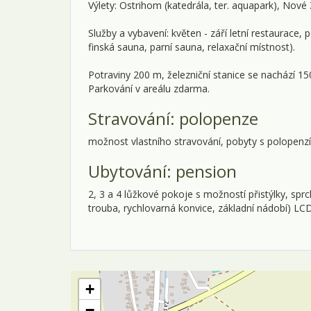
Výlety: Ostrihom (katedrála, ter. aquapark), Nové
Služby a vybavení: květen - září letní restaurace, 
finská sauna, parní sauna, relaxační místnost).
Potraviny 200 m, železniční stanice se nachází 15
Parkování v areálu zdarma.
Stravování: polopenze
možnost vlastního stravování, pobyty s polopenz
Ubytování: pension
2, 3 a 4 lůžkové pokoje s možností přistýlky, spr
trouba, rychlovarná konvice, základní nádobí) LCD
+
−