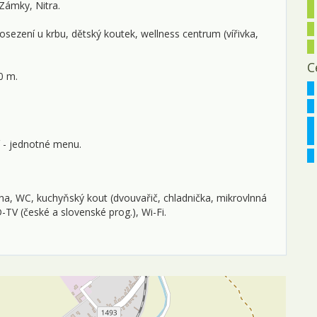
 Zámky, Nitra.
ř
posezení u krbu, dětský koutek, wellness centrum (vířivka,
0
0
C
0 m.
1
1
í - jednotné menu.
1
2
cha, WC, kuchyňský kout (dvouvařič, chladnička, mikrovlnná
2
-TV (české a slovenské prog.), Wi-Fi.
2
l
0
0