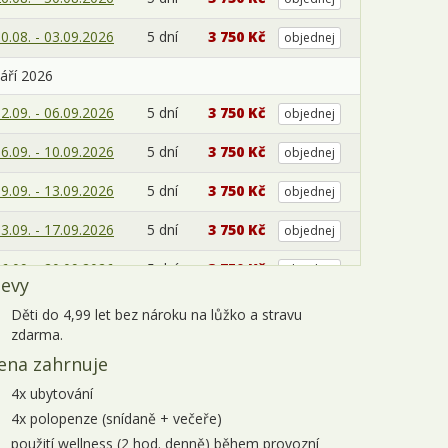
0.08. - 03.09.2026
5 dní
3 750 Kč
objednej
áří 2026
2.09. - 06.09.2026
5 dní
3 750 Kč
objednej
6.09. - 10.09.2026
5 dní
3 750 Kč
objednej
9.09. - 13.09.2026
5 dní
3 750 Kč
objednej
3.09. - 17.09.2026
5 dní
3 750 Kč
objednej
6.09. - 20.09.2026
5 dní
3 750 Kč
objednej
levy
0.09. - 24.09.2026
5 dní
3 750 Kč
objednej
Děti do 4,99 let bez nároku na lůžko a stravu
zdarma.
3.09. - 27.09.2026
5 dní
3 750 Kč
objednej
ena zahrnuje
7.09. - 01.10.2026
5 dní
3 750 Kč
objednej
4x ubytování
4x polopenze (snídaně + večeře)
0.09. - 04.10.2026
5 dní
3 750 Kč
objednej
použití wellness (2 hod. denně) během provozní