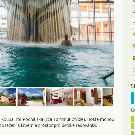
3
z
0
0
0
1
1
S
2
2
C
2
ho koupaliště Podhájska (cca 10 minut chůze). Hosté mohou
í posezení s krbem a prostor pro dětské radovánky.
3