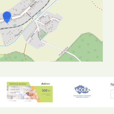
0
1
1
1
2
2
2
p
Ne
0
0
0