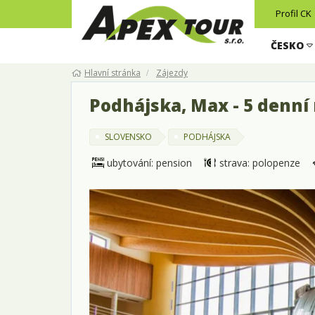
Profil CK
ČESKO
Hlavní stránka
Zájezdy
Podhájska, Max - 5 denní 
SLOVENSKO
PODHÁJSKA
ubytování: pension
strava: polopenze