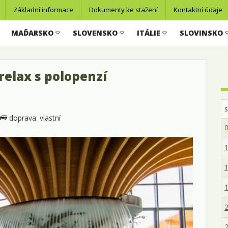
Základní informace
Dokumenty ke stažení
Kontaktní údaje
MAĎARSKO
SLOVENSKO
ITÁLIE
SLOVINSKO
relax s polopenzí
doprava: vlastní
0
1
1
1
2
2