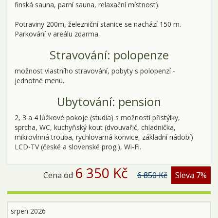
finská sauna, parní sauna, relaxační místnost).
Potraviny 200m, železniční stanice se nachází 150 m.
Parkování v areálu zdarma.
Stravování: polopenze
možnost vlastního stravování, pobyty s polopenzí -
jednotné menu.
Ubytování: pension
2, 3 a 4 lůžkové pokoje (studia) s možností přistýlky,
sprcha, WC, kuchyňský kout (dvouvařič, chladnička,
mikrovlnná trouba, rychlovarná konvice, základní nádobí)
LCD-TV (české a slovenské prog.), Wi-Fi.
6 350 Kč
Cena od
6 850 Kč
Sleva 7%
srpen 2026