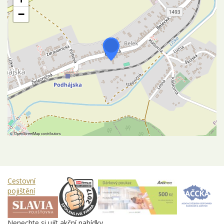
−
©
OpenStreetMap
contributors
Cestovní
pojištění
Nenechte si ujít akční nabídky