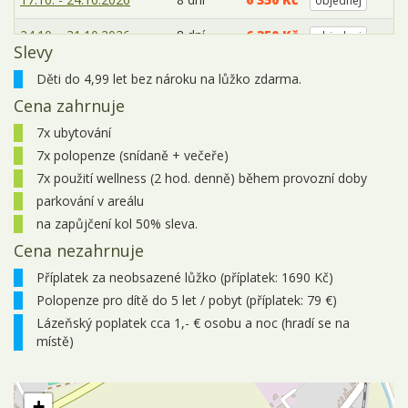
objednej
24.10. - 31.10.2026
8 dní
6 350 Kč
objednej
Slevy
31.10. - 07.11.2026
8 dní
6 350 Kč
objednej
Děti do 4,99 let bez nároku na lůžko zdarma.
Cena zahrnuje
listopad 2026
7x ubytování
07.11. - 14.11.2026
8 dní
6 350 Kč
objednej
7x polopenze (snídaně + večeře)
14.11. - 21.11.2026
8 dní
6 350 Kč
objednej
7x použití wellness (2 hod. denně) během provozní doby
parkování v areálu
21.11. - 28.11.2026
8 dní
6 350 Kč
objednej
na zapůjčení kol 50% sleva.
28.11. - 05.12.2026
8 dní
6 350 Kč
Cena nezahrnuje
objednej
Příplatek za neobsazené lůžko (příplatek: 1690 Kč)
prosinec 2026
Polopenze pro dítě do 5 let / pobyt (příplatek: 79 €)
05.12. - 12.12.2026
8 dní
6 350 Kč
objednej
Lázeňský poplatek cca 1,- € osobu a noc (hradí se na
místě)
12.12. - 19.12.2026
8 dní
6 350 Kč
objednej
+