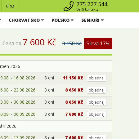
775 227 544
Blog
Další kontakty
CHORVATSKO
POLSKO
SENIOŘI
7 600 Kč
Cena od
9 150 Kč
Sleva 17%
srpen 2026
9.08. - 16.08.2026
8 dní
11 150 Kč
objednej
6.08. - 23.08.2026
8 dní
8 650 Kč
objednej
3.08. - 30.08.2026
8 dní
8 650 Kč
objednej
0.08. - 06.09.2026
8 dní
7 600 Kč
objednej
áří 2026
6.09. - 13.09.2026
8 dní
7 600 Kč
objednej