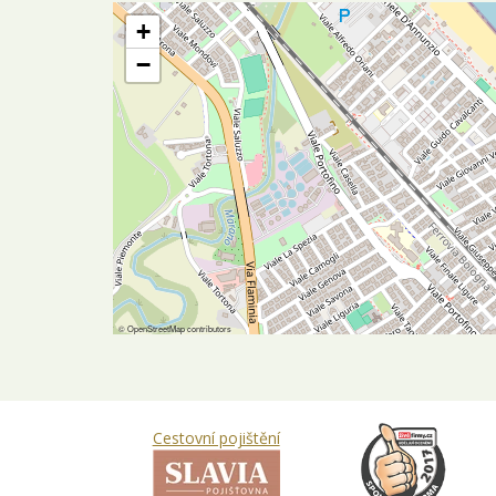
+
−
©
OpenStreetMap
contributors
Cestovní pojištění