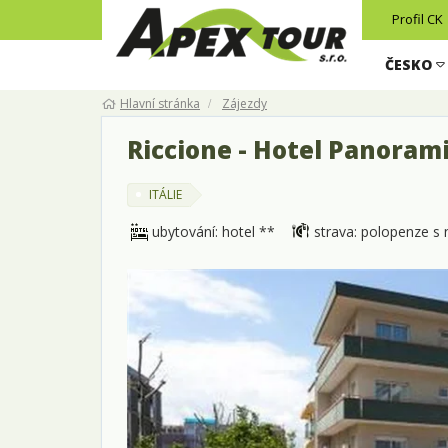
Profil CK
ČESKO
Hlavní stránka
Zájezdy
Riccione - Hotel Panorami
ITÁLIE
ubytování: hotel **
strava: polopenze s 