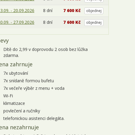
3.09. - 20.09.2026
8 dní
7 600 Kč
objednej
0.09. - 27.09.2026
8 dní
7 600 Kč
objednej
levy
Dítě do 2,99 v doprovodu 2 osob bez lůžka
zdarma.
ena zahrnuje
7x ubytování
7x snídaně formou bufetu
7x večeře výběr z menu + voda
Wi-Fi
klimatizace
povlečení a ručníky
telefonickou asistenci delegáta.
ena nezahrnuje