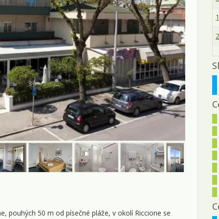
1
2
S
C
C
ne, pouhých 50 m od písečné pláže, v okolí Riccione se