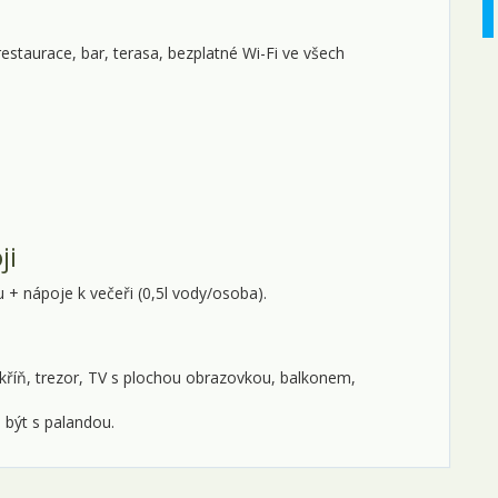
restaurace, bar, terasa, bezplatné Wi-Fi ve všech
ji
+ nápoje k večeři (0,5l vody/osoba).
skříň, trezor, TV s plochou obrazovkou, balkonem,
 být s palandou.