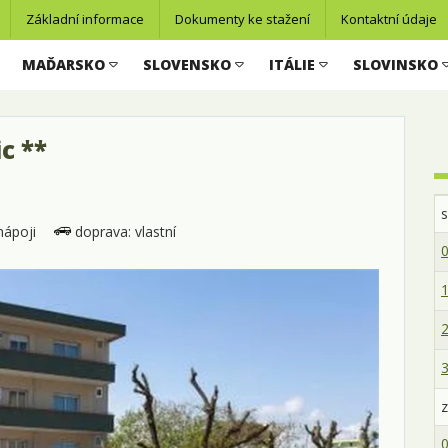
Základní informace
Dokumenty ke stažení
Kontaktní údaje
MAĎARSKO
SLOVENSKO
ITÁLIE
SLOVINSKO
c **
nápoji
doprava: vlastní
0
1
2
3
z
0