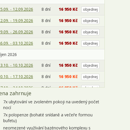
5.09. - 12.09.2026
8 dní
16 950 Kč
objednej
2.09. - 19.09.2026
8 dní
16 950 Kč
objednej
9.09. - 26.09.2026
8 dní
16 950 Kč
objednej
6.09. - 03.10.2026
8 dní
16 950 Kč
objednej
íjen 2026
3.10. - 10.10.2026
8 dní
16 950 Kč
objednej
0.10. - 17.10.2026
8 dní
16 950 Kč
objednej
7.10. - 24.10.2026
8 dní
16 950 Kč
objednej
ena zahrnuje
4.10. - 31.10.2026
8 dní
16 950 Kč
objednej
7x ubytování ve zvoleném pokoji na uvedený počet
nocí
1.10. - 07.11.2026
8 dní
15 200 Kč
objednej
7x polopenze (bohaté snídaně a večeře formou
bufetu)
istopad 2026
neomezené využívání bazénového komplexu s