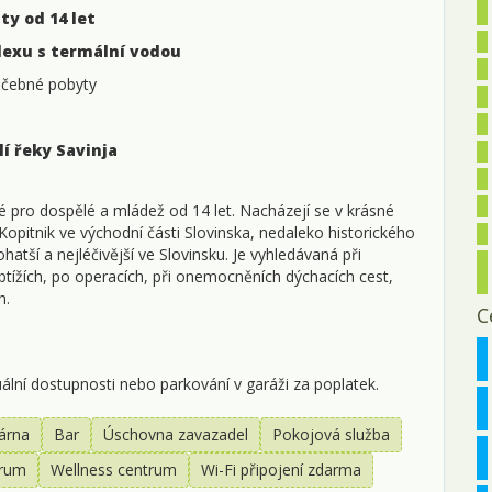
0
ty od 14 let
exu s termální vodou
1
léčebné pobyty
2
2
lí řeky Savinja
p
 pro dospělé a mládež od 14 let. Nacházejí se v krásné
0
 Kopitnik ve východní části Slovinska, nedaleko historického
hatší a nejléčivější ve Slovinsku. Je vyhledávaná při
1
tížích, po operacích, při onemocněních dýchacích cest,
h.
C
lní dostupnosti nebo parkování v garáži za poplatek.
árna
Bar
Úschovna zavazadel
Pokojová služba
trum
Wellness centrum
Wi-Fi připojení zdarma