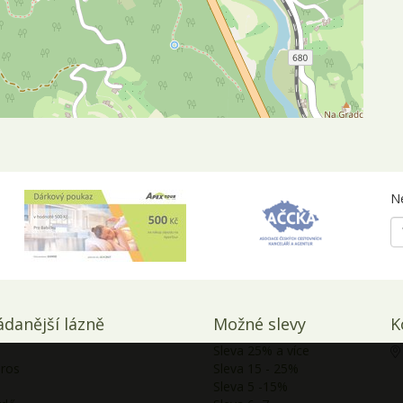
Ne
ádanější lázně
Možné slevy
K
Sleva 25% a více
.
aros
Sleva 15 - 25%
Sleva 5 -15%