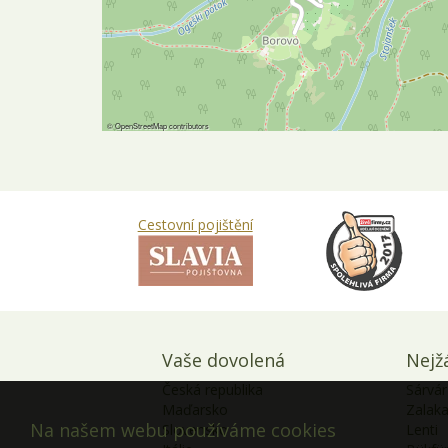
©
OpenStreetMap
contributors
Cestovní pojištění
Vaše dovolená
Nejž
Česká republika
Sárvár
Maďarsko
Zalak
Na našem webu používáme cookies
Slovensko
Lenti