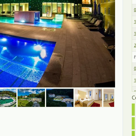
0
1
1
2
ř
0
1
1
C
2
3
l