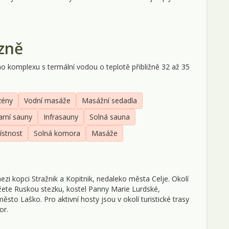
ázně
 komplexu s termální vodou o teplotě přibližně 32 až 35
zény
Vodní masáže
Masážní sedadla
arní sauny
Infrasauny
Solná sauna
ístnost
Solná komora
Masáže
zi kopci Stražnik a Kopitnik, nedaleko města Celje. Okolí
můžete Ruskou stezku, kostel Panny Marie Lurdské,
to Laško. Pro aktivní hosty jsou v okolí turistické trasy
or.