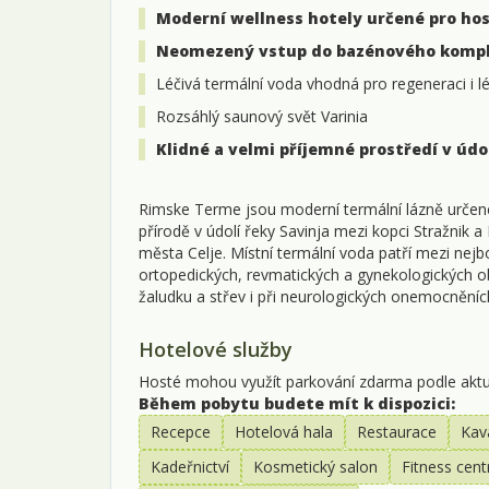
Moderní wellness hotely určené pro hos
Neomezený vstup do bazénového kompl
Léčivá termální voda vhodná pro regeneraci i 
Rozsáhlý saunový svět Varinia
Klidné a velmi příjemné prostředí v údo
Rimske Terme jsou moderní termální lázně určené
přírodě v údolí řeky Savinja mezi kopci Stražnik a
města Celje. Místní termální voda patří mezi nejbo
ortopedických, revmatických a gynekologických ob
žaludku a střev i při neurologických onemocněníc
Hotelové služby
Hosté mohou využít parkování zdarma podle aktuá
Během pobytu budete mít k dispozici:
Recepce
Hotelová hala
Restaurace
Kav
Kadeřnictví
Kosmetický salon
Fitness cen