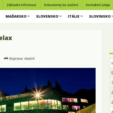
Základní informace
Dokumenty ke stažení
Kontaktní údaje
MAĎARSKO
SLOVENSKO
ITÁLIE
SLOVINSKO
elax
doprava: vlastní
0
1
2
2
z