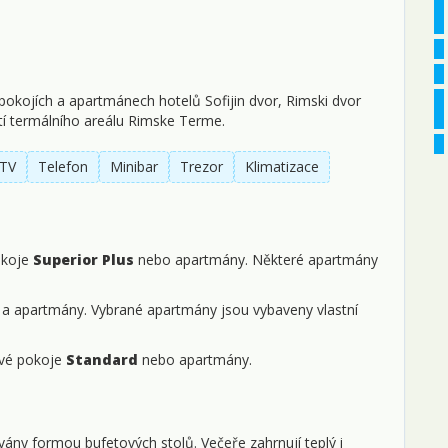
okojích a apartmánech hotelů Sofijin dvor, Rimski dvor
stí termálního areálu Rimske Terme.
TV
Telefon
Minibar
Trezor
Klimatizace
okoje
Superior Plus
nebo apartmány. Některé apartmány
a apartmány. Vybrané apartmány jsou vybaveny vlastní
ové pokoje
Standard
nebo apartmány.
ány formou bufetových stolů. Večeře zahrnují teplý i