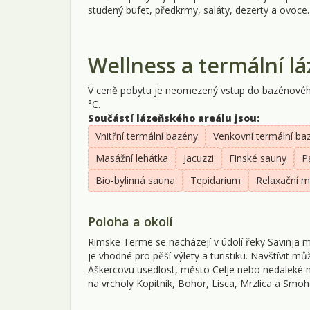
studený bufet, předkrmy, saláty, dezerty a ovoce.
Wellness a termální l
V ceně pobytu je neomezený vstup do bazénového
°C.
Součástí lázeňského areálu jsou:
Vnitřní termální bazény
Venkovní termální ba
Masážní lehátka
Jacuzzi
Finské sauny
P
Bio-bylinná sauna
Tepidarium
Relaxační m
Poloha a okolí
Rimske Terme se nacházejí v údolí řeky Savinja me
je vhodné pro pěší výlety a turistiku. Navštívit 
Aškercovu usedlost, město Celje nebo nedaleké měs
na vrcholy Kopitnik, Bohor, Lisca, Mrzlica a Smoh