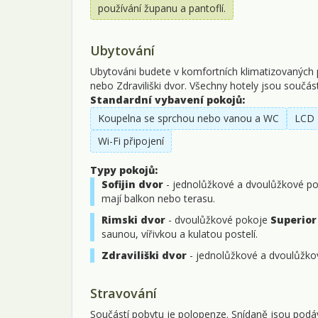
používání županu a pantoflí.
Ubytování
Ubytováni budete v komfortních klimatizovaných p
nebo Zdraviliški dvor. Všechny hotely jsou součá
Standardní vybavení pokojů:
Koupelna se sprchou nebo vanou a WC
LCD 
Wi-Fi připojení
Typy pokojů:
Sofijin dvor
- jednolůžkové a dvoulůžkové p
mají balkon nebo terasu.
Rimski dvor
- dvoulůžkové pokoje
Superior
saunou, vířivkou a kulatou postelí.
Zdraviliški dvor
- jednolůžkové a dvoulůžk
Stravování
Součástí pobytu je polopenze. Snídaně jsou podáv