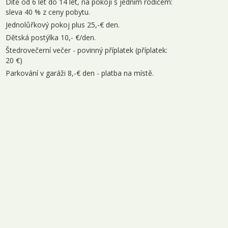
Dítě od 6 let do 14 let, na pokoji s jedním rodičem:
sleva 40 % z ceny pobytu.
Jednolůřkový pokoj plus 25,-€ den.
Dětská postýlka 10,- €/den.
Štedrovečerní večer - povinný příplatek (příplatek:
20 €)
Parkování v garáži 8,-€ den - platba na místě.