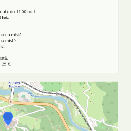
out): do 11.00 hod.
 let.
tba na místě.
 na místě.
oc.
ístě.
 25 €.