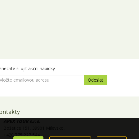
nechte si ujít akční nabídky
ontakty
APEX TOUR s.r.o.
Božetice 151, 39901 Milevsko,
+420 775 227 544