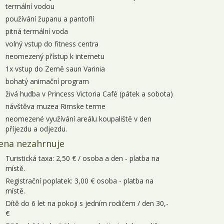
7.11. - 14.11.2026
8 dní
15 200 Kč
objednej
termální vodou
používání županu a pantoflí
4.11. - 21.11.2026
8 dní
15 200 Kč
objednej
pitná termální voda
1.11. - 28.11.2026
8 dní
15 200 Kč
volný vstup do fitness centra
objednej
neomezený přístup k internetu
8.11. - 05.12.2026
8 dní
15 200 Kč
objednej
1x vstup do Země saun Varinia
bohatý animační program
rosinec 2026
živá hudba v Princess Victoria Café (pátek a sobota)
5.12. - 12.12.2026
8 dní
15 200 Kč
objednej
návštěva muzea Rimske terme
neomezené využívání areálu koupaliště v den
2.12. - 19.12.2026
8 dní
15 200 Kč
objednej
příjezdu a odjezdu.
ena nezahrnuje
Turistická taxa: 2,50 € / osoba a den - platba na
místě.
Registrační poplatek: 3,00 € osoba - platba na
místě.
Dítě do 6 let na pokoji s jedním rodičem / den 30,-
€