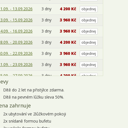
1.09. - 13.09.2026
3 dny
4 200 Kč
objednej
3.09. - 15.09.2026
3 dny
3 960 Kč
objednej
4.09. - 16.09.2026
3 dny
3 960 Kč
objednej
8.09. - 20.09.2026
3 dny
4 200 Kč
objednej
0.09. - 22.09.2026
3 dny
3 960 Kč
objednej
1.09. - 23.09.2026
3 dny
3 960 Kč
objednej
5.09. - 27.09.2026
3 dny
4 200 Kč
objednej
levy
7.09. - 29.09.2026
3 dny
3 960 Kč
objednej
Dítě do 2 let na přistýlce zdarma.
Dítě na pevném lůžku sleva 50%.
8.09. - 30.09.2026
3 dny
3 960 Kč
objednej
ena zahrnuje
íjen 2026
2x ubytování ve 2lůžkovém pokoji
2.10. - 04.10.2026
3 dny
4 200 Kč
objednej
2x snídaně formou bufetu