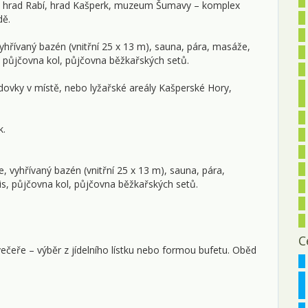
dry, hrad Rabí, hrad Kašperk, muzeum Šumavy – komplex
0
dě.
0
 vyhřívaný bazén (vnitřní 25 x 13 m), sauna, pára, masáže,
rd, půjčovna kol, půjčovna běžkařských setů.
0
1
ezdovky v místě, nebo lyžařské areály Kašperské Hory,
1
k.
1
1
e, vyhřívaný bazén (vnitřní 25 x 13 m), sauna, pára,
nis, půjčovna kol, půjčovna běžkařských setů.
1
2
C
2
čeře – výběr z jídelního lístku nebo formou bufetu. Oběd
2
3