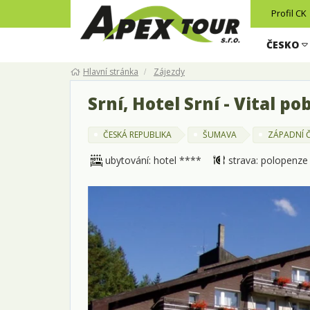
Profil CK
ČESKO
Hlavní stránka
Zájezdy
Srní, Hotel Srní - Vital po
ČESKÁ REPUBLIKA
ŠUMAVA
ZÁPADNÍ 
ubytování: hotel ****
strava: polopenze