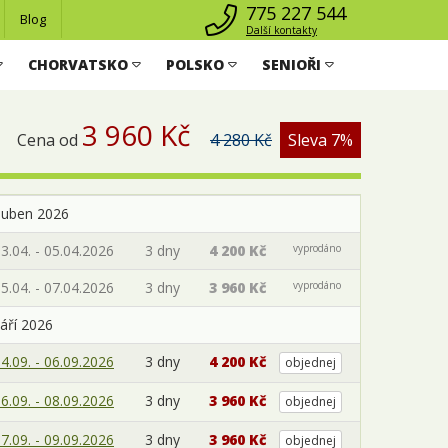
775 227 544
Blog
Další kontakty
CHORVATSKO
POLSKO
SENIOŘI
3 960 Kč
Cena od
4 280 Kč
Sleva 7%
duben 2026
3.04. - 05.04.2026
3 dny
4 200 Kč
vyprodáno
5.04. - 07.04.2026
3 dny
3 960 Kč
vyprodáno
áří 2026
4.09. - 06.09.2026
3 dny
4 200 Kč
objednej
6.09. - 08.09.2026
3 dny
3 960 Kč
objednej
7.09. - 09.09.2026
3 dny
3 960 Kč
objednej