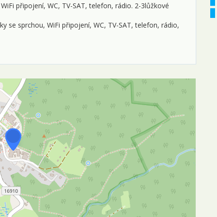
WiFi připojení, WC, TV-SAT, telefon, rádio. 2-3lůžkové
l
y se sprchou, WiFi připojení, WC, TV-SAT, telefon, rádio,
0
0
0
0
0
1
1
1
2
2