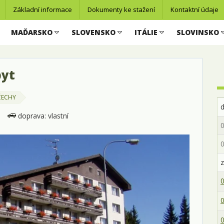
Základní informace
Dokumenty ke stažení
Kontaktní údaje
MAĎARSKO
SLOVENSKO
ITÁLIE
SLOVINSKO
byt
ČECHY
doprava: vlastní
0
0
z
0
0
0