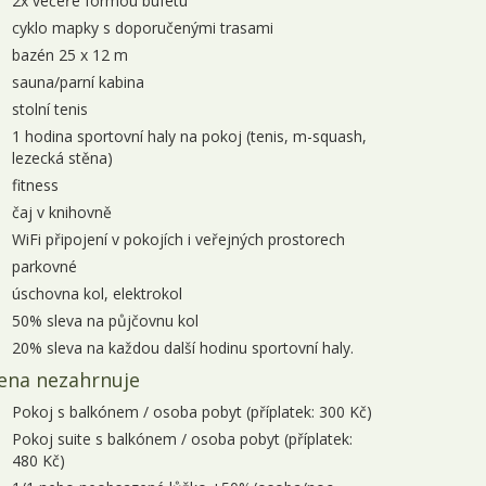
2x večeře formou bufetu
4.10. - 06.10.2026
3 dny
3 960 Kč
objednej
cyklo mapky s doporučenými trasami
5.10. - 07.10.2026
3 dny
3 960 Kč
bazén 25 x 12 m
objednej
sauna/parní kabina
9.10. - 11.10.2026
3 dny
4 200 Kč
objednej
stolní tenis
1 hodina sportovní haly na pokoj (tenis, m-squash,
1.10. - 13.10.2026
3 dny
3 960 Kč
objednej
lezecká stěna)
2.10. - 14.10.2026
3 dny
3 960 Kč
objednej
fitness
čaj v knihovně
6.10. - 18.10.2026
3 dny
4 200 Kč
objednej
WiFi připojení v pokojích i veřejných prostorech
8.10. - 20.10.2026
3 dny
3 960 Kč
parkovné
objednej
úschovna kol, elektrokol
9.10. - 21.10.2026
3 dny
3 960 Kč
objednej
50% sleva na půjčovnu kol
20% sleva na každou další hodinu sportovní haly.
3.10. - 25.10.2026
3 dny
4 200 Kč
objednej
ena nezahrnuje
5.10. - 27.10.2026
3 dny
3 960 Kč
objednej
Pokoj s balkónem / osoba pobyt (příplatek: 300 Kč)
6.10. - 28.10.2026
3 dny
3 960 Kč
objednej
Pokoj suite s balkónem / osoba pobyt (příplatek:
480 Kč)
0.10. - 01.11.2026
3 dny
4 200 Kč
objednej