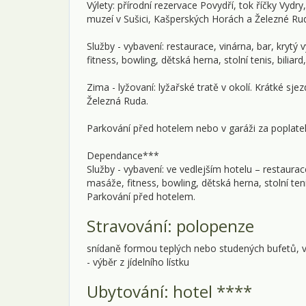
Výlety: přírodní rezervace Povydří, tok říčky Vy
muzeí v Sušici, Kašperských Horách a Železné Ru
Služby - vybavení: restaurace, vinárna, bar, krytý
fitness, bowling, dětská herna, stolní tenis, bilia
Zima - lyžovaní: lyžařské tratě v okolí. Krátké sj
Železná Ruda.
Parkování před hotelem nebo v garáži za poplate
Dependance***
Služby - vybavení: ve vedlejším hotelu – restaurac
masáže, fitness, bowling, dětská herna, stolní te
Parkování před hotelem.
Stravování: polopenze
snídaně formou teplých nebo studených bufetů, ve
- výběr z jídelního lístku
Ubytování: hotel ****