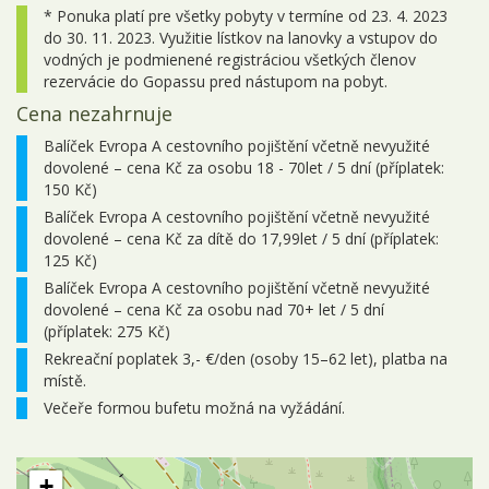
07.10. - 11.10.2026
5 dní
6 027 Kč
* Ponuka platí pre všetky pobyty v termíne od 23. 4. 2023
objednej
do 30. 11. 2023. Využitie lístkov na lanovky a vstupov do
12.10. - 16.10.2026
5 dní
6 512 Kč
vodných je podmienené registráciou všetkých členov
objednej
rezervácie do Gopassu pred nástupom na pobyt.
14.10. - 18.10.2026
5 dní
6 876 Kč
objednej
Cena nezahrnuje
19.10. - 23.10.2026
5 dní
6 754 Kč
objednej
Balíček Evropa A cestovního pojištění včetně nevyužité
dovolené – cena Kč za osobu 18 - 70let / 5 dní (příplatek:
21.10. - 25.10.2026
5 dní
7 118 Kč
objednej
150 Kč)
Balíček Evropa A cestovního pojištění včetně nevyužité
26.10. - 30.10.2026
5 dní
6 512 Kč
objednej
dovolené – cena Kč za dítě do 17,99let / 5 dní (příplatek:
125 Kč)
28.10. - 01.11.2026
5 dní
6 876 Kč
objednej
Balíček Evropa A cestovního pojištění včetně nevyužité
dovolené – cena Kč za osobu nad 70+ let / 5 dní
(příplatek: 275 Kč)
Rekreační poplatek 3,- €/den (osoby 15–62 let), platba na
místě.
Večeře formou bufetu možná na vyžádání.
+