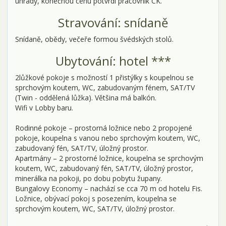
úhrady, konečnou cenu potvrdí pracovník CK.
Stravování: snídaně
Snídaně, obědy, večeře formou švédských stolů.
Ubytování: hotel ***
2lůžkové pokoje s možností 1 přistýlky s koupelnou se
sprchovým koutem, WC, zabudovaným fénem, SAT/TV
(Twin - oddělená lůžka). Většina má balkón.
Wifi v Lobby baru.
Rodinné pokoje – prostorná ložnice nebo 2 propojené
pokoje, koupelna s vanou nebo sprchovým koutem, WC,
zabudovaný fén, SAT/TV, úložný prostor.
Apartmány – 2 prostorné ložnice, koupelna se sprchovým
koutem, WC, zabudovaný fén, SAT/TV, úložný prostor,
minerálka na pokoji, po dobu pobytu župany.
Bungalovy Economy – nachází se cca 70 m od hotelu Fis.
Ložnice, obývací pokoj s posezením, koupelna se
sprchovým koutem, WC, SAT/TV, úložný prostor.