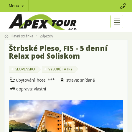
Menu
Hlavní stránka
Zájezdy
Štrbské Pleso, FIS - 5 denní
Relax pod Soliskom
SLOVENSKO
VYSOKÉ TATRY
ubytování: hotel ***
strava: snídaně
doprava: vlastní