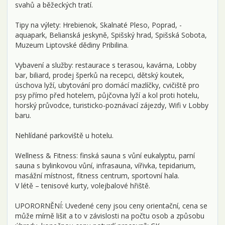
svahů a běžeckých tratí.
Tipy na výlety: Hrebienok, Skalnaté Pleso, Poprad, -
aquapark, Belianská jeskyně, Spišský hrad, Spišská Sobota,
Muzeum Liptovské dědiny Pribilina.
Vybavení a služby: restaurace s terasou, kavárna, Lobby
bar, biliard, prodej šperků na recepci, dětský koutek,
úschova lyží, ubytování pro domácí mazlíčky, cvičiště pro
psy přímo před hotelem, půjčovna lyží a kol proti hotelu,
horský průvodce, turisticko-poznávací zájezdy, Wifi v Lobby
baru.
Nehlídané parkoviště u hotelu.
Wellness & Fitness: finská sauna s vůní eukalyptu, parní
sauna s bylinkovou vůní, infrasauna, vířivka, tepidarium,
masážní místnost, fitness centrum, sportovní hala.
V létě – tenisové kurty, volejbalové hřiště.
UPORORNĚNÍ: Uvedené ceny jsou ceny orientační, cena se
může mírně lišit a to v závislosti na počtu osob a způsobu