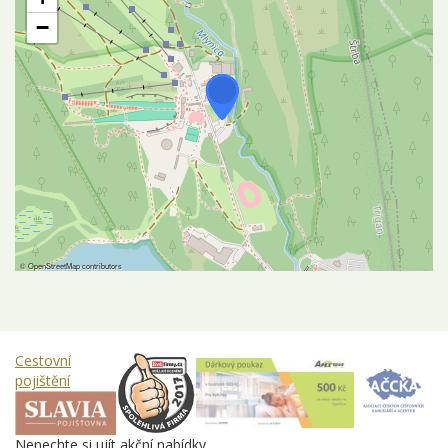
−
©
OpenStreetMap
contributors
Cestovní
pojištění
Nenechte si ujít akční nabídky