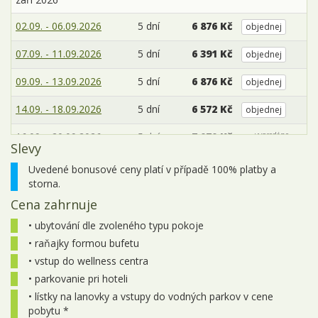
02.09. - 06.09.2026
5 dní
6 876 Kč
objednej
07.09. - 11.09.2026
5 dní
6 391 Kč
objednej
09.09. - 13.09.2026
5 dní
6 876 Kč
objednej
14.09. - 18.09.2026
5 dní
6 572 Kč
objednej
16.09. - 20.09.2026
5 dní
7 070 Kč
vyprodáno
Slevy
21.09. - 25.09.2026
5 dní
5 905 Kč
objednej
Uvedené bonusové ceny platí v případě 100% platby a
storna.
23.09. - 27.09.2026
5 dní
6 148 Kč
objednej
Cena zahrnuje
28.09. - 02.10.2026
5 dní
5 420 Kč
objednej
• ubytování dle zvoleného typu pokoje
• raňajky formou bufetu
30.09. - 04.10.2026
5 dní
5 663 Kč
objednej
• vstup do wellness centra
říjen 2026
• parkovanie pri hoteli
• lístky na lanovky a vstupy do vodných parkov v cene
05.10. - 09.10.2026
5 dní
5 420 Kč
objednej
pobytu *