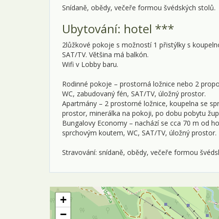
Snídaně, obědy, večeře formou švédských stolů.
Ubytování: hotel ***
2lůžkové pokoje s možností 1 přistýlky s koup
SAT/TV. Většina má balkón.
Wifi v Lobby baru.
Rodinné pokoje – prostorná ložnice nebo 2 pro
WC, zabudovaný fén, SAT/TV, úložný prostor.
Apartmány – 2 prostorné ložnice, koupelna se s
prostor, minerálka na pokoji, po dobu pobytu žup
Bungalovy Economy – nachází se cca 70 m od hote
sprchovým koutem, WC, SAT/TV, úložný prostor.
Stravování: snídaně, obědy, večeře formou švéds
+
−