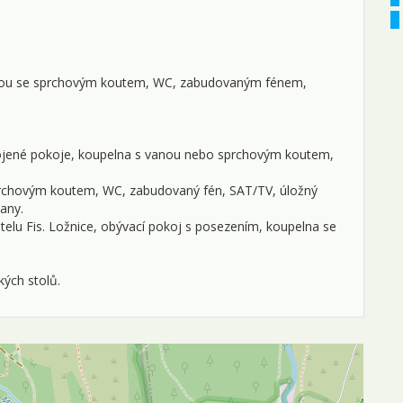
elnou se sprchovým koutem, WC, zabudovaným fénem,
pojené pokoje, koupelna s vanou nebo sprchovým koutem,
prchovým koutem, WC, zabudovaný fén, SAT/TV, úložný
any.
lu Fis. Ložnice, obývací pokoj s posezením, koupelna se
kých stolů.