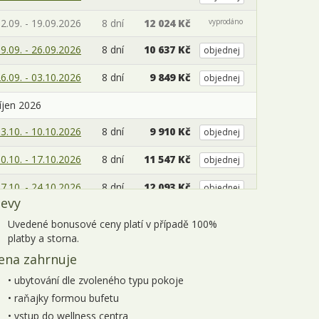
2.09. - 19.09.2026
8 dní
12 024 Kč
vyprodáno
9.09. - 26.09.2026
8 dní
10 637 Kč
objednej
6.09. - 03.10.2026
8 dní
9 849 Kč
objednej
íjen 2026
3.10. - 10.10.2026
8 dní
9 910 Kč
objednej
0.10. - 17.10.2026
8 dní
11 547 Kč
objednej
7.10. - 24.10.2026
8 dní
12 093 Kč
objednej
levy
4.10. - 31.10.2026
8 dní
11 668 Kč
objednej
Uvedené bonusové ceny platí v případě 100%
platby a storna.
1.10. - 07.11.2026
8 dní
0 Kč
vyprodáno
ena zahrnuje
• ubytování dle zvoleného typu pokoje
• raňajky formou bufetu
• vstup do wellness centra