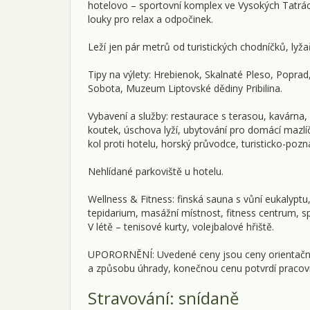
hotelovo – sportovní komplex ve Vysokých Tatrác
louky pro relax a odpočinek.
Leží jen pár metrů od turistických chodníčků, lyža
Tipy na výlety: Hrebienok, Skalnaté Pleso, Poprad
Sobota, Muzeum Liptovské dědiny Pribilina.
Vybavení a služby: restaurace s terasou, kavárna, 
koutek, úschova lyží, ubytování pro domácí mazlíč
kol proti hotelu, horský průvodce, turisticko-pozn
Nehlídané parkoviště u hotelu.
Wellness & Fitness: finská sauna s vůní eukalyptu,
tepidarium, masážní místnost, fitness centrum, sp
V létě – tenisové kurty, volejbalové hřiště.
UPORORNĚNÍ: Uvedené ceny jsou ceny orientační, 
a způsobu úhrady, konečnou cenu potvrdí pracov
Stravování: snídaně