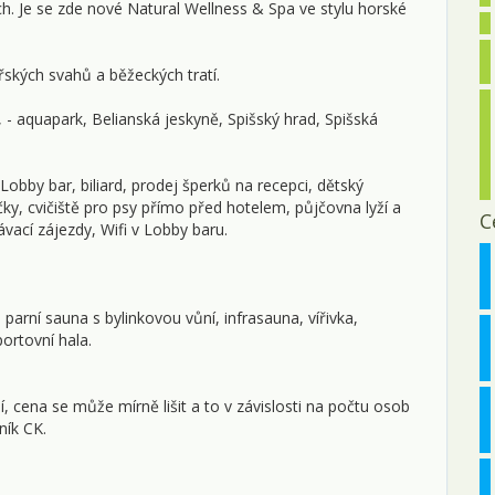
h. Je se zde nové Natural Wellness & Spa ve stylu horské
řských svahů a běžeckých tratí.
, - aquapark, Belianská jeskyně, Spišský hrad, Spišská
Lobby bar, biliard, prodej šperků na recepci, dětský
ky, cvičiště pro psy přímo před hotelem, půjčovna lyží a
C
ávací zájezdy, Wifi v Lobby baru.
 parní sauna s bylinkovou vůní, infrasauna, vířivka,
ortovní hala.
cena se může mírně lišit a to v závislosti na počtu osob
ník CK.