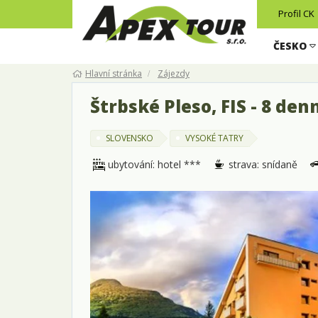
Profil CK
ČESKO
Hlavní stránka
Zájezdy
Štrbské Pleso, FIS - 8 de
SLOVENSKO
VYSOKÉ TATRY
ubytování: hotel ***
strava: snídaně