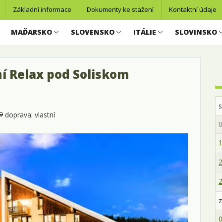
Základní informace
Dokumenty ke stažení
Kontaktní údaje
MAĎARSKO
SLOVENSKO
ITÁLIE
SLOVINSKO
nní Relax pod Soliskom
doprava: vlastní
0
1
2
2
z
0