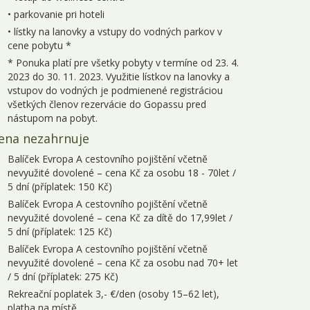
• parkovanie pri hoteli
• lístky na lanovky a vstupy do vodných parkov v
cene pobytu *
* Ponuka platí pre všetky pobyty v termíne od 23. 4.
2023 do 30. 11. 2023. Využitie lístkov na lanovky a
vstupov do vodných je podmienené registráciou
všetkých členov rezervácie do Gopassu pred
nástupom na pobyt.
ena nezahrnuje
Balíček Evropa A cestovního pojištění včetně
nevyužité dovolené – cena Kč za osobu 18 - 70let /
5 dní (příplatek: 150 Kč)
Balíček Evropa A cestovního pojištění včetně
nevyužité dovolené – cena Kč za dítě do 17,99let /
5 dní (příplatek: 125 Kč)
Balíček Evropa A cestovního pojištění včetně
nevyužité dovolené – cena Kč za osobu nad 70+ let
/ 5 dní (příplatek: 275 Kč)
Rekreační poplatek 3,- €/den (osoby 15–62 let),
platba na místě.