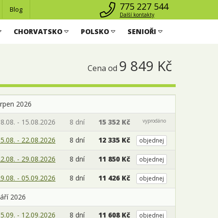
775 227 544
Blog
Další kontakty
CHORVATSKO
POLSKO
SENIOŘI
9 849 Kč
Cena od
srpen 2026
8.08. - 15.08.2026
8 dní
15 352 Kč
vyprodáno
5.08. - 22.08.2026
8 dní
12 335 Kč
objednej
2.08. - 29.08.2026
8 dní
11 850 Kč
objednej
9.08. - 05.09.2026
8 dní
11 426 Kč
objednej
áří 2026
5.09. - 12.09.2026
8 dní
11 608 Kč
objednej