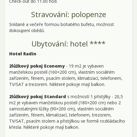
Check-out do 11.00 hod.
Stravování: polopenze
Snídaně a večeře formou bohatého bufetu, možnost
dokoupení obědů.
Ubytování: hotel ****
Hotel Radin
2lůžkový pokoj Economy
- 19 m2 je vybaven
manželskou postelí (160×200 cm), vlastním sociálním
zařízením, fénem, psacím stolem, klimatizací, telefonem,
TV/SAT a trezorem. Některé pokoje mají balkon.
2lůžkový pokoj Standard
s možností 1 přistýlky - 20,5
m2 je vybaven manželskou postelí (180×200 cm) nebo 2
samostatnými lůžky (90×200 cm), vlastním sociálním
zařízením, fénem, klimatizací, telefonem, trezorem,
TV/SAT, psacím stolem a přistýlkou ve formě rozkládacího
křesla. Některé pokoje mají balkon.