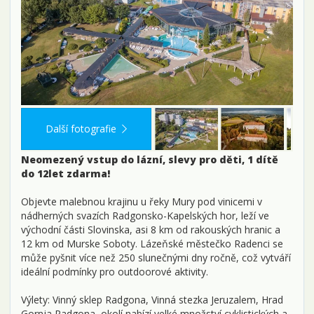
Další fotografie
Neomezený vstup do lázní, slevy pro děti, 1 dítě
do 12let zdarma!
Objevte malebnou krajinu u řeky Mury pod vinicemi v
nádherných svazích Radgonsko-Kapelských hor, leží ve
východní části Slovinska, asi 8 km od rakouských hranic a
12 km od Murske Soboty. Lázeňské městečko Radenci se
může pyšnit více než 250 slunečnými dny ročně, což vytváří
ideální podmínky pro outdoorové aktivity.
Výlety: Vinný sklep Radgona, Vinná stezka Jeruzalem, Hrad
Gornja Radgona, okolí nabízí velké množství cyklistických a