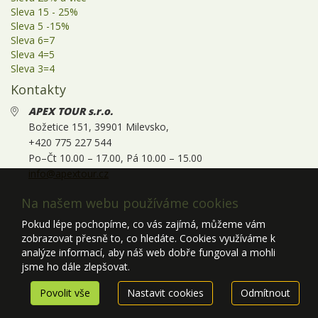
Sleva 15 - 25%
Sleva 5 -15%
Sleva 6=7
Sleva 4=5
Sleva 3=4
Kontakty
APEX TOUR s.r.o.
.
Božetice 151, 39901 Milevsko,
+420 775 227 544
Po–Čt 10.00 – 17.00, Pá 10.00 – 15.00
info@apextour.cz
Na našem webu používáme cookies
Pokud lépe pochopíme, co vás zajímá, můžeme vám
zobrazovat přesně to, co hledáte. Cookies využíváme k
analýze informací, aby náš web dobře fungoval a mohli
jsme ho dále zlepšovat.
Povolit vše
Nastavit cookies
Odmítnout