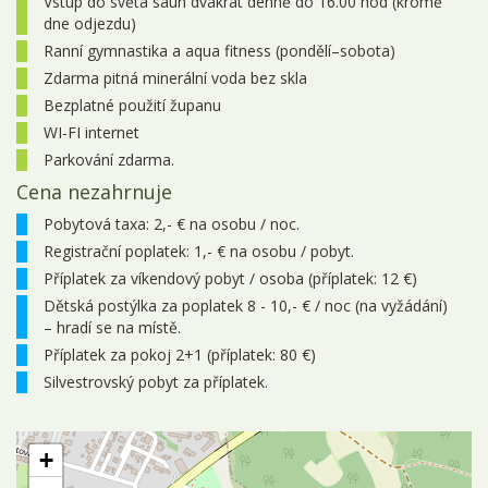
Vstup do světa saun dvakrát denně do 16.00 hod (kromě
dne odjezdu)
Ranní gymnastika a aqua fitness (pondělí–sobota)
Zdarma pitná minerální voda bez skla
Bezplatné použití županu
WI-FI internet
Parkování zdarma.
Cena nezahrnuje
Pobytová taxa: 2,- € na osobu / noc.
Registrační poplatek: 1,- € na osobu / pobyt.
Příplatek za víkendový pobyt / osoba (příplatek: 12 €)
Dětská postýlka za poplatek 8 - 10,- € / noc (na vyžádání)
– hradí se na místě.
Příplatek za pokoj 2+1 (příplatek: 80 €)
Silvestrovský pobyt za příplatek.
+