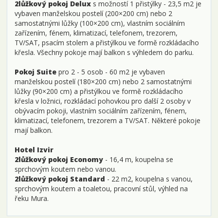
2lůžkový pokoj Delux
s možností 1 přistýlky - 23,5 m2 je
vybaven manželskou postelí (200×200 cm) nebo 2
samostatnými lůžky (100×200 cm), vlastním sociálním
zařízením, fénem, klimatizací, telefonem, trezorem,
TV/SAT, psacím stolem a přistýlkou ve formě rozkládacího
křesla. Všechny pokoje mají balkon s výhledem do parku.
Pokoj Suite
pro 2 - 5 osob - 60 m2 je vybaven
manželskou postelí (180×200 cm) nebo 2 samostatnými
lůžky (90×200 cm) a přistýlkou ve formě rozkládacího
křesla v ložnici, rozkládací pohovkou pro další 2 osoby v
obývacím pokoji, vlastním sociálním zařízením, fénem,
klimatizací, telefonem, trezorem a TV/SAT. Některé pokoje
mají balkon.
Hotel Izvir
2lůžkový pokoj Economy
- 16,4 m, koupelna se
sprchovým koutem nebo vanou.
2lůžkový pokoj Standard
- 22 m2, koupelna s vanou,
sprchovým koutem a toaletou, pracovní stůl, výhled na
řeku Mura.