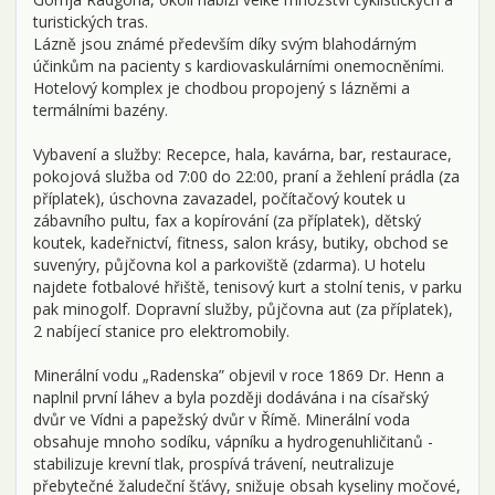
turistických tras.
Lázně jsou známé především díky svým blahodárným
účinkům na pacienty s kardiovaskulárními onemocněními.
Hotelový komplex je chodbou propojený s lázněmi a
termálními bazény.
Vybavení a služby: Recepce, hala, kavárna, bar, restaurace,
pokojová služba od 7:00 do 22:00, praní a žehlení prádla (za
příplatek), úschovna zavazadel, počítačový koutek u
zábavního pultu, fax a kopírování (za příplatek), dětský
koutek, kadeřnictví, fitness, salon krásy, butiky, obchod se
suvenýry, půjčovna kol a parkoviště (zdarma). U hotelu
najdete fotbalové hřiště, tenisový kurt a stolní tenis, v parku
pak minogolf. Dopravní služby, půjčovna aut (za příplatek),
2 nabíjecí stanice pro elektromobily.
Minerální vodu „Radenska” objevil v roce 1869 Dr. Henn a
naplnil první láhev a byla později dodávána i na císařský
dvůr ve Vídni a papežský dvůr v Římě. Minerální voda
obsahuje mnoho sodíku, vápníku a hydrogenuhličitanů -
stabilizuje krevní tlak, prospívá trávení, neutralizuje
přebytečné žaludeční šťávy, snižuje obsah kyseliny močové,