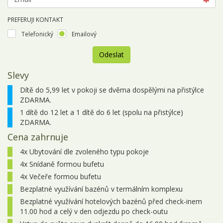
PREFERUJI KONTAKT
Telefonický
Emailový
Odeslat
Slevy
Zájezd
nemá
Dítě do 5,99 let v pokoji se dvěma dospělými na přistýlce
k
ZDARMA.
dispozici
1 dítě do 12 let a 1 dítě do 6 let (spolu na přistýlce)
žádné
ZDARMA.
termíny.
Cena zahrnuje
4x Ubytování dle zvoleného typu pokoje
4x Snídaně formou bufetu
4x Večeře formou bufetu
Bezplatné využívání bazénů v termálním komplexu
Bezplatné využívání hotelových bazénů před check-inem
11.00 hod a celý v den odjezdu po check-outu