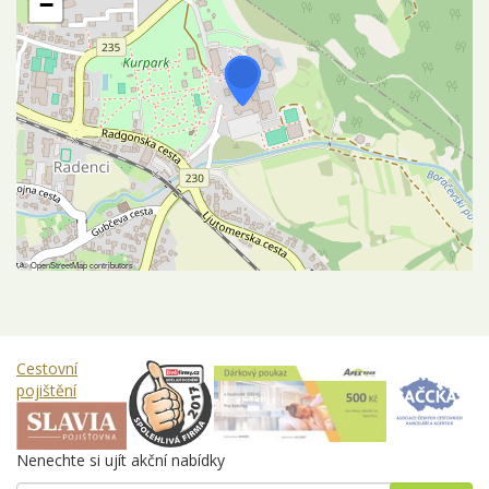
−
©
OpenStreetMap
contributors
Cestovní
pojištění
Nenechte si ujít akční nabídky