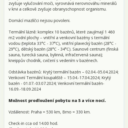
zvyšuje vylučování moči, vyrovnává nerovnováhu minerálů
v krvi a celkově zvyšuje obranyschopnost organismu.
Domácí mazlíčci nejsou povoleni.
Termální lázně: komplex 10 bazénů, které zaujímají 1 460
m2 vodní plochy – vnitřní a venkovní bazény s termální
vodou (teplota 33°C - 37°C), vnitřní plavecký bazén (28°C -
29°C), dětský bazén (28°C - 34°C). Saunové centrum (finská
sauna, turecká sauna, bylinná, infračervená sauna);
kneippův chodník, cvičení s vedením v bazénech.
Odstávka bazénů: Krytý termální bazén – 02.04.-05.04.2024;
Venkovní Termální koupaliště – 15.04.-17.04.2024; Krytý
bazén - 01.07.-03.07.2024; Venkovní termální bazén-
16.09.-18.09.2024
Možnost prodloužení pobytu na 5 a více nocí.
Vzdálenost: Praha = 530 km, Brno = 330 km.
Check-in cca od 14.00 hod.