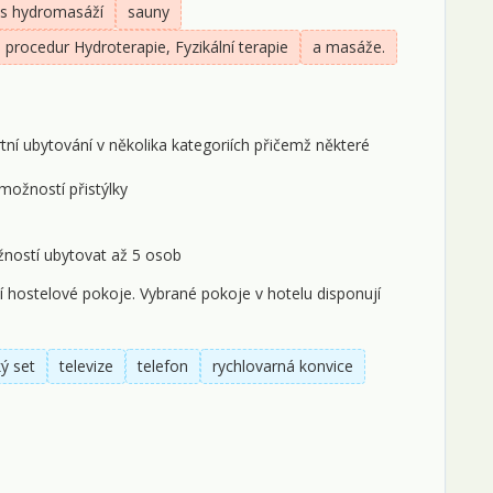
i s hydromasáží
sauny
2
 procedur Hydroterapie, Fyzikální terapie
a masáže.
2
2
tní ubytování v několika kategoriích přičemž některé
ř
ožností přistýlky
0
0
ností ubytovat až 5 osob
í hostelové pokoje. Vybrané pokoje v hotelu disponují
0
0
ý set
televize
telefon
rychlovarná konvice
0
1
1