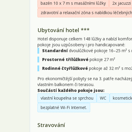
bazén 10 x 7 m s masážními lůžky
2x jacuzz
zdravotní a relaxační zóna s nabídkou léčebných
Ubytování hotel ***
Hotel disponuje celkem 148 lůžky a nabízí komfor
pokoje jsou uzpůsobeny i pro handicapované:
Standardní
dvoulůžkové pokoje 16–25 m² s m
Prostorné třílůžkové
pokoje 27 m²
Rodinné čtyřlůžkové
pokoje až 32 m² s mož
Pro ekonomičtější pobyty se na 3. patře nacházej
vlastním balkonem či terasou.
Součástí každého pokoje jsou:
vlastní koupelna se sprchou
WC
kosmetick
bezplatné Wi-Fi Internet.
Stravování