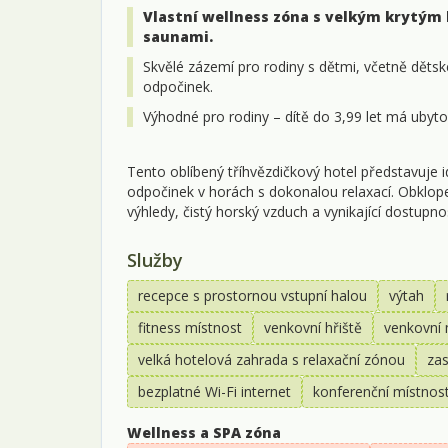
Vlastní wellness zóna s velkým krytým
saunami.
Skvělé zázemí pro rodiny s dětmi, včetně dětsk
odpočinek.
Výhodné pro rodiny – dítě do 3,99 let má ubyto
Tento oblíbený tříhvězdičkový hotel představuje ide
odpočinek v horách s dokonalou relaxací. Obkl
výhledy, čistý horský vzduch a vynikající dostupno
Služby
recepce s prostornou vstupní halou
výtah
fitness místnost
venkovní hřiště
venkovní 
velká hotelová zahrada s relaxační zónou
zas
bezplatné Wi-Fi internet
konferenční místnos
Wellness a SPA zóna