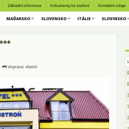
Základní informace
Dokumenty ke stažení
Kontaktní údaje
MAĎARSKO
SLOVENSKO
ITÁLIE
SLOVINSKO
***
doprava: vlastní
0
0
1
1
1
1