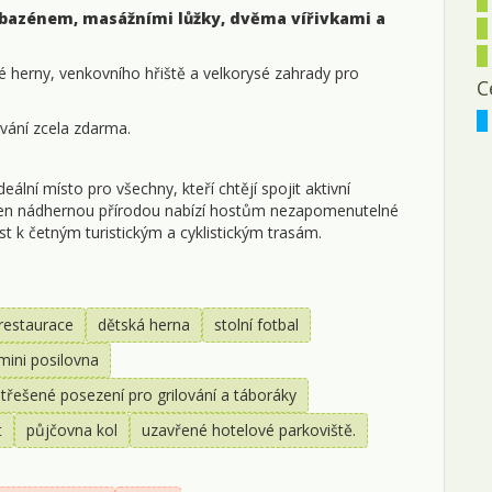
0
 bazénem, masážními lůžky, dvěma vířivkami a
0
é herny, venkovního hřiště a velkorysé zahrady pro
C
0
vání zcela zdarma.
1
ální místo pro všechny, kteří chtějí spojit aktivní
1
open nádhernou přírodou nabízí hostům nezapomenutelné
1
st k četným turistickým a cyklistickým trasám.
1
1
restaurace
dětská herna
stolní fotbal
mini posilovna
2
třešené posezení pro grilování a táboráky
2
t
půjčovna kol
uzavřené hotelové parkoviště.
2
2