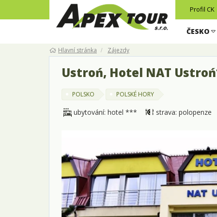
Profil CK
ČESKO
Hlavní stránka
Zájezdy
Ustroń, Hotel NAT Ustroń
POLSKO
POLSKÉ HORY
ubytování: hotel ***
strava: polopenze