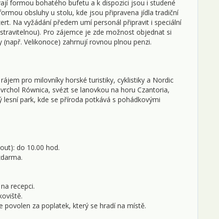
jí formou bohatého bufetu a k dispozici jsou i studené
1
ormou obsluhy u stolu, kde jsou připravena jídla tradiční
t. Na vyžádání předem umí personál připravit i speciální
1
 stravitelnou). Pro zájemce je zde možnost objednat si
 (např. Velikonoce) zahrnují rovnou plnou penzi.
1
1
jem pro milovníky horské turistiky, cyklistiky a Nordic
1
 vrchol Równica, svézt se lanovkou na horu Czantoria,
ý lesní park, kde se příroda potkává s pohádkovými
2
2
2
out): do 10.00 hod.
zdarma.
2
2
 na recepci.
koviště.
l
 povolen za poplatek, který se hradí na místě.
0