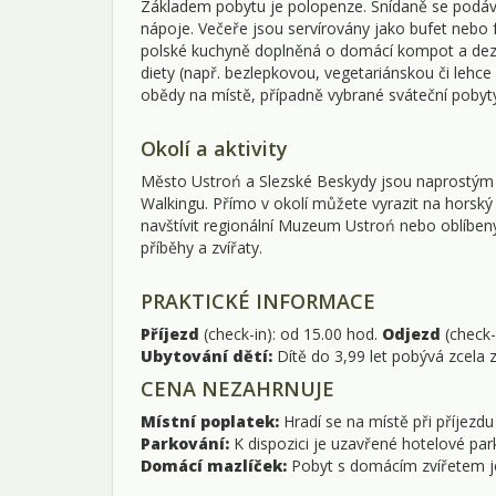
Základem pobytu je polopenze. Snídaně se podáva
nápoje. Večeře jsou servírovány jako bufet nebo f
polské kuchyně doplněná o domácí kompot a dezer
diety (např. bezlepkovou, vegetariánskou či lehce
obědy na místě, případně vybrané sváteční pobyty
Okolí a aktivity
Město Ustroń a Slezské Beskydy jsou naprostým rá
Walkingu. Přímo v okolí můžete vyrazit na horský
navštívit regionální Muzeum Ustroń nebo oblíben
příběhy a zvířaty.
PRAKTICKÉ INFORMACE
Příjezd
(check-in): od 15.00 hod.
Odjezd
(check-
Ubytování dětí:
Dítě do 3,99 let pobývá zcela 
CENA NEZAHRNUJE
Místní poplatek:
Hradí se na místě při příjezdu
Parkování:
K dispozici je uzavřené hotelové par
Domácí mazlíček:
Pobyt s domácím zvířetem je