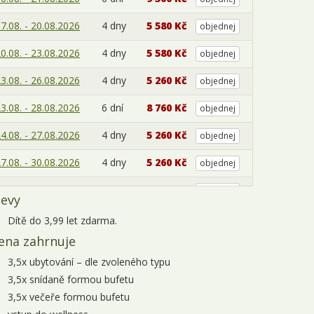
7.08. - 20.08.2026
4 dny
5 580 Kč
objednej
0.08. - 23.08.2026
4 dny
5 580 Kč
objednej
3.08. - 26.08.2026
4 dny
5 260 Kč
objednej
3.08. - 28.08.2026
6 dní
8 760 Kč
objednej
4.08. - 27.08.2026
4 dny
5 260 Kč
objednej
7.08. - 30.08.2026
4 dny
5 260 Kč
objednej
0.08. - 02.09.2026
4 dny
5 260 Kč
objednej
levy
0.08. - 04.09.2026
6 dní
8 760 Kč
objednej
Dítě do 3,99 let zdarma.
ena zahrnuje
1.08. - 03.09.2026
4 dny
5 260 Kč
objednej
3,5x ubytování – dle zvoleného typu
áří 2026
3,5x snídaně formou bufetu
3,5x večeře formou bufetu
3.09. - 06.09.2026
4 dny
5 260 Kč
objednej