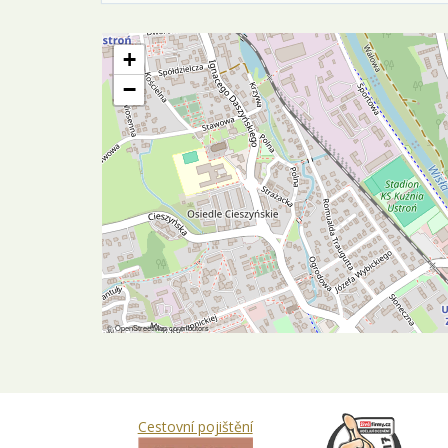
+
−
©
OpenStreetMap
contributors
Cestovní pojištění