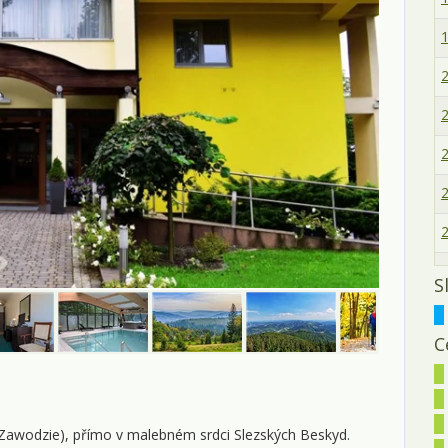
1
2
2
2
2
2
3
S
3
C
3
z
0
(Zawodzie), přímo v malebném srdci Slezských Beskyd.