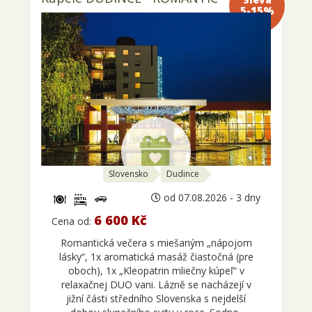
15%
Slovensko
Dudince
od 07.08.2026 - 3 dny
6 600 Kč
Cena od:
Romantická večera s miešaným „nápojom
lásky“, 1x aromatická masáž čiastočná (pre
oboch), 1x „Kleopatrin mliečny kúpeľ“ v
relaxačnej DUO vani. Lázně se nacházejí v
jižní části středního Slovenska s nejdelší