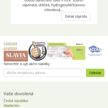
dobou slunečního svitu v roce. Sodno-
vápenatá, uhličitá, hydrogenuhličitanovo-
chloridová,…
Detail zájezdu
Cestovní
pojištění
Nenechte si ujít akční nabídky
Vaše dovolená
Česká republika
Maďarsko