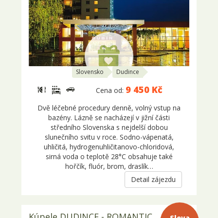
Slovensko
Dudince
9 450 Kč
Cena od:
Dvě léčebné procedury denně, volný vstup na
bazény. Lázně se nacházejí v jižní části
středního Slovenska s nejdelší dobou
slunečního svitu v roce. Sodno-vápenatá,
uhličitá, hydrogenuhličitanovo-chloridová,
sirná voda o teplotě 28°C obsahuje také
hořčík, fluór, brom, draslík…
Detail zájezdu
Kúpele DUDINCE - ROMANTIC
Sleva 5-