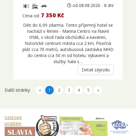
od 08.08.2026 - 8 dní
7 350 Kč
Cena od:
Děti do 6,99 zdarma. Tento příjemný hotel se
nachází v Rimini - Marina Centro na hlavní
třídě, v okolí řada obchůdků a kaváren,
historické centrum města cca 2 km. Písečná
pláž cca 70 metrů, autobusová zastávka MHD
do centra cca 50 m od hotelu. Vybavení a
služby: hala s…
Detail zájezdu
Další stránky:
«
1
2
3
4
5
»
Cestovní
pojištění