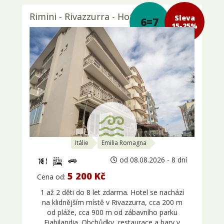
Rimini - Rivazzurra - Hotel Zurigo 3*
Sleva 15-
6=7
25%
Itálie
Emilia Romagna
od 08.08.2026 - 8 dní
5 200 Kč
Cena od:
1 až 2 děti do 8 let zdarma. Hotel se nachází
na klidnějším místě v Rivazzurra, cca 200 m
od pláže, cca 900 m od zábavního parku
Fiabilandia. Obchůdky, restaurace a bary v