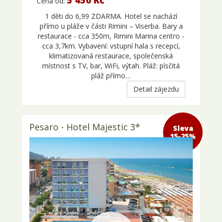
5 450 Kč
Cena od:
1 děti do 6,99 ZDARMA. Hotel se nachází
přímo u pláže v části Rimini – Viserba. Bary a
restaurace - cca 350m, Rimini Marina centro -
cca 3,7km. Vybavení: vstupní hala s recepcí,
klimatizovaná restaurace, společenská
místnost s TV, bar, WiFi, výtah. Pláž: písčitá
pláž přímo…
Detail zájezdu
Pesaro - Hotel Majestic 3*
Sleva 15-
25%