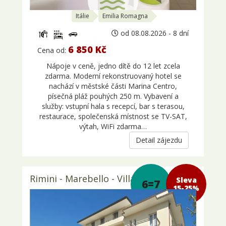
Itálie
Emilia Romagna
od 08.08.2026 - 8 dní
6 850 Kč
Cena od:
Nápoje v ceně, jedno dítě do 12 let zcela
zdarma. Moderní rekonstruovaný hotel se
nachází v městské části Marina Centro,
písečná pláž pouhých 250 m. Vybavení a
služby: vstupní hala s recepcí, bar s terasou,
restaurace, společenská místnost se TV-SAT,
výtah, WiFi zdarma…
Detail zájezdu
Rimini - Marebello - Villa Lieta 3*
Sleva 15-
6=7
25%