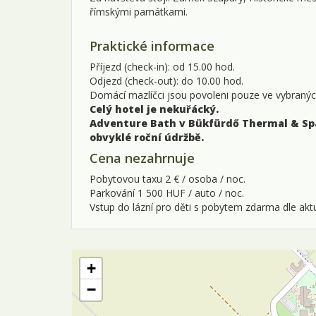
římskými památkami.
Praktické informace
Příjezd (check-in): od 15.00 hod.
Odjezd (check-out): do 10.00 hod.
Domácí mazlíčci jsou povoleni pouze ve vybraných
Celý hotel je nekuřácký.
Adventure Bath v Bükfürdő Thermal & Spa 
obvyklé
roční údržbě.
Cena nezahrnuje
Pobytovou taxu 2 € / osoba / noc.
Parkování 1 500 HUF / auto / noc.
Vstup do lázní pro děti s pobytem zdarma dle aktu
+
−