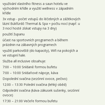
íjen 2026
využívání vlastního fitness a saun hotelu ve
východním křídle a využití wellness v západním
1.10. - 04.10.2026
4 dny
10 000 Kč
objednej
křídle
3x vstup - počet vstupů do léčebných a zážitkových
4.10. - 07.10.2026
4 dny
9 300 Kč
objednej
lázní Bükfürdő Thermal & Spa = počtu nocí (např. u
3 nocí hosté získat vstupy na 3 dny)
8.10. - 11.10.2026
4 dny
10 000 Kč
objednej
použití županu
1.10. - 14.10.2026
4 dny
9 300 Kč
účast na sportovních programech a během
objednej
prázdnin na zábavných programech
5.10. - 18.10.2026
4 dny
10 000 Kč
objednej
využití parkoviště (do kapacity), Wifi na pokojích a
ve vstupní hale.
8.10. - 21.10.2026
4 dny
9 300 Kč
objednej
Služba all inclusive obsahuje:
7:00 – 10:00 Snídaně formou bufetu
2.10. - 25.10.2026
4 dny
10 000 Kč
objednej
7:00 – 10:00 Snídaňové nápoje, káva
5.10. - 28.10.2026
4 dny
10 000 Kč
objednej
Dopolední svačina (sezónní ovoce, pečivo)
12:00 – 13:30 Polední svačina (lehký oběd)
9.10. - 01.11.2026
4 dny
10 000 Kč
objednej
Odpolední svačina (káva-zákusek sušenky, sezónní
istopad 2026
ovoce)
17:30 – 21:00 Večeře formou bufetu
1.11. - 04.11.2026
4 dny
9 300 Kč
objednej