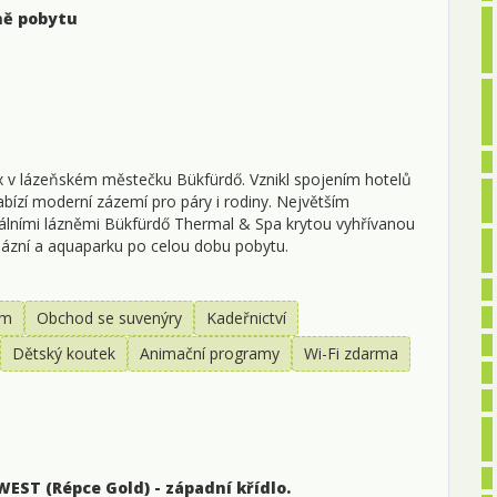
ř
ně pobytu
0
0
0
x v lázeňském městečku Bükfürdő. Vznikl spojením hotelů
1
bízí moderní zázemí pro páry i rodiny. Největším
álními lázněmi Bükfürdő Thermal & Spa krytou vyhřívanou
1
lázní a aquaparku po celou dobu pobytu.
1
um
Obchod se suvenýry
Kadeřnictví
2
Dětský koutek
Animační programy
Wi-Fi zdarma
2
2
l
WEST (Répce Gold) - západní křídlo.
0