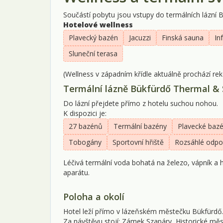
Součástí pobytu jsou vstupy do termálních lázní
Hotelové wellness
Plavecký bazén
Jacuzzi
Finská sauna
In
Sluneční terasa
(Wellness v západním křídle aktuálně prochází rek
Termální lázně Bükfürdő Thermal &
Do lázní přejdete přímo z hotelu suchou nohou.
K dispozici je:
27 bazénů
Termální bazény
Plavecké baz
Tobogány
Sportovní hřiště
Rozsáhlé odpo
Léčivá termální voda bohatá na železo, vápník a
aparátu.
Poloha a okolí
Hotel leží přímo v lázeňském městečku Bükfürdő.
Za návštěvu stojí: Zámek Szapáry, Historické m