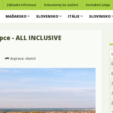
Základní informace
Dokumenty ke stažení
Kontaktní údaje
MAĎARSKO
SLOVENSKO
ITÁLIE
SLOVINSKO
pce - ALL INCLUSIVE
e
doprava: vlastní
0
0
1
1
2
2