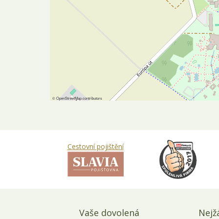
©
OpenStreetMap
contributors
Cestovní pojištění
Vaše dovolená
Nejž