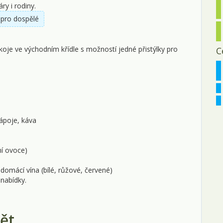
y i rodiny.
0
pro dospělé
0
oje ve východním křídle s možností jedné přistýlky pro
C
1
1
1
2
ápoje, káva
2
ní ovoce)
2
domácí vína (bílé, růžové, červené)
p
nabídky.
0
0
ět