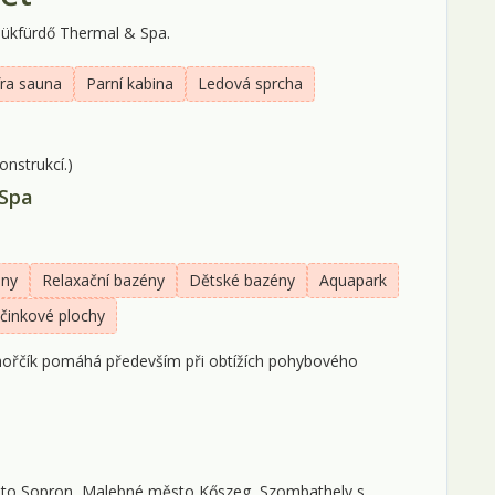
1
 Bükfürdő Thermal & Spa.
1
fra sauna
Parní kabina
Ledová sprcha
1
2
onstrukcí.)
2
 Spa
ény
Relaxační bazény
Dětské bazény
Aquapark
činkové plochy
 hořčík pomáhá především při obtížích pohybového
ěsto Sopron, Malebné město Kőszeg, Szombathely s