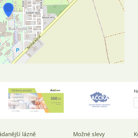
Ne
ádanější lázně
Možné slevy
K