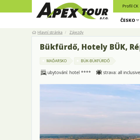
Profil CK
ČESKO
Hlavní stránka
Zájezdy
Bükfürdő, Hotely BÜK, Ré
MAĎARSKO
BÜK-BÜKFÜRDŐ
ubytování: hotel ****
strava: all inclusiv