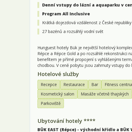
Denní vstupy do lázní a aquaparku v ce
Program All Inclusive
Krátká dojezdová vzdálenost z České republiky
27 bazénů a rozsáhlý vodní svět
Hunguest hotely Bük je největší hotelový komple
Répce a Répce Gold a po rozsáhlé rekonstrukci na
benefitem je přímé propojení s vyhlášenými term
chodbou. V ceně pobytu jsou zahrnuty vstupy do 
Hotelové služby
Recepce
Restaurace
Bar
Fitness centr
Kosmetický salon
Masáže včetně thajských
Parkoviště
Ubytování hotely ****
BÜK EAST (Répce) - východní křídlo a BÜK 