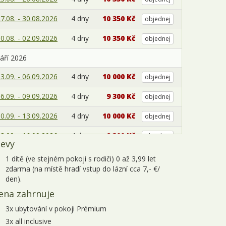
7.08. - 30.08.2026
4 dny
10 350 Kč
objednej
0.08. - 02.09.2026
4 dny
10 350 Kč
objednej
áří 2026
3.09. - 06.09.2026
4 dny
10 000 Kč
objednej
6.09. - 09.09.2026
4 dny
9 300 Kč
objednej
0.09. - 13.09.2026
4 dny
10 000 Kč
objednej
3.09. - 16.09.2026
4 dny
9 300 Kč
objednej
levy
7.09. - 20.09.2026
4 dny
10 000 Kč
objednej
1 dítě (ve stejném pokoji s rodiči) 0 až 3,99 let
zdarma (na místě hradí vstup do lázní cca 7,- €/
0.09. - 23.09.2026
4 dny
9 300 Kč
objednej
den).
ena zahrnuje
4.09. - 27.09.2026
4 dny
10 000 Kč
objednej
3x ubytování v pokoji Prémium
7.09. - 30.09.2026
4 dny
9 300 Kč
objednej
3x all inclusive