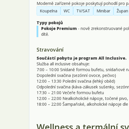
Moderně zařízené pokoje poskytují pohodlí pro pár
Koupelna
WC
TV/SAT
Minibar
Župan 
Typy pokojů
Pokoje Premium
- nově zrekonstruované pok
dítě.
Stravování
Součástí pobytu je program All Inclusive.
Služba all inclusive obsahuje:
7:00 – 10:00 Snídaně formou bufetu, snídaňové n
Dopolední svačina (sezónní ovoce, pečivo)
12:00 – 13:30 Polední svačina (lehký oběd)
Odpolední svačina (káva-zákusek sušenky, sezón
17:30 – 21:00 Večeře formou bufetu
12:00 – 22:00 Nealkoholické nápoje, točené pivo, 
18:00 – 22:00 Šampaňské, alkoholické nápoje dle 
Wellness a termální sv