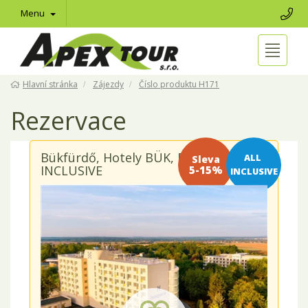
Menu
Hlavní stránka
Zájezdy
Číslo produktu H171
Rezervace
Bükfürdő, Hotely BÜK, Répce - ALL
Sleva 5-
ALL 
INCLUSIVE
15%
INCLUSIVE