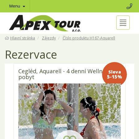
Menu
Hlavní stránka
Zájezdy
Číslo produktu H167-Aquarell
Rezervace
Cegléd, Aquarell - 4 denní Wellness
Sleva 5-
pobyt
15%