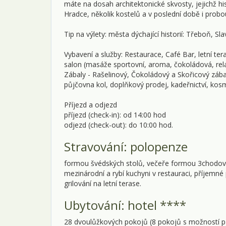
máte na dosah architektonické skvosty, jejichž h
Hradce, několik kostelů a v poslední době i prob
Tip na výlety: města dýchající historií: Třeboň, 
Vybavení a služby: Restaurace, Café Bar, letní te
salon (masáže sportovní, aroma, čokoládová, r
Zábaly - Rašelinový, Čokoládový a Skořicový zábal…
půjčovna kol, doplňkový prodej, kadeřnictví, kosm
Příjezd a odjezd
příjezd (check-in): od 14:00 hod
odjezd (check-out): do 10:00 hod.
Stravování: polopenze
formou švédských stolů, večeře formou 3chodovéh
mezinárodní a rybí kuchyni v restauraci, příjemn
grilování na letní terase.
Ubytování: hotel ****
28 dvoulůžkových pokojů (8 pokojů s možností př