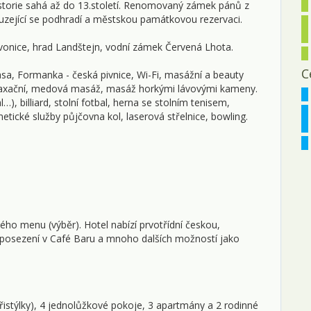
istorie sahá až do 13.století. Renomovaný zámek pánů z
1
ouzející se podhradí a městskou památkovou rezervaci.
1
Slavonice, hrad Landštejn, vodní zámek Červená Lhota.
2
C
rasa, Formanka - česká pivnice, Wi-Fi, masážní a beauty
elaxační, medová masáž, masáž horkými lávovými kameny.
2
), billiard, stolní fotbal, herna se stolním tenisem,
etické služby půjčovna kol, laserová střelnice, bowling.
2
2
2
ř
o menu (výběr). Hotel nabízí prvotřídní českou,
0
é posezení v Café Baru a mnoho dalších možností jako
0
0
istýlky), 4 jednolůžkové pokoje, 3 apartmány a 2 rodinné
0