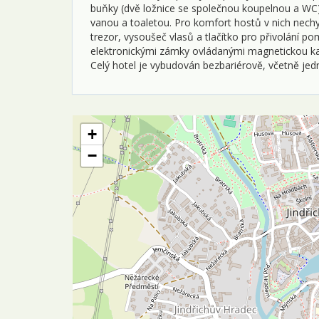
buňky (dvě ložnice se společnou koupelnou a WC
vanou a toaletou. Pro komfort hostů v nich nechybí
trezor, vysoušeč vlasů a tlačítko pro přivolání po
elektronickými zámky ovládanými magnetickou ka
Celý hotel je vybudován bezbariérově, včetně je
+
−