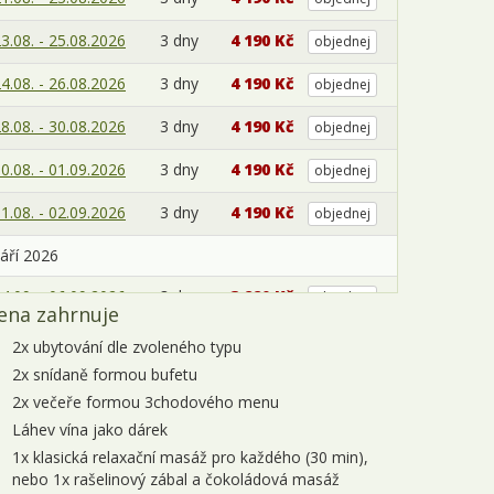
3.08. - 25.08.2026
3 dny
4 190 Kč
objednej
4.08. - 26.08.2026
3 dny
4 190 Kč
objednej
8.08. - 30.08.2026
3 dny
4 190 Kč
objednej
0.08. - 01.09.2026
3 dny
4 190 Kč
objednej
1.08. - 02.09.2026
3 dny
4 190 Kč
objednej
áří 2026
4.09. - 06.09.2026
3 dny
3 990 Kč
objednej
ena zahrnuje
6.09. - 08.09.2026
3 dny
3 990 Kč
objednej
2x ubytování dle zvoleného typu
2x snídaně formou bufetu
7.09. - 09.09.2026
3 dny
3 990 Kč
objednej
2x večeře formou 3chodového menu
1.09. - 13.09.2026
3 dny
3 990 Kč
objednej
Láhev vína jako dárek
1x klasická relaxační masáž pro každého (30 min),
3.09. - 15.09.2026
3 dny
3 990 Kč
objednej
nebo 1x rašelinový zábal a čokoládová masáž