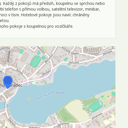
). Každý z pokojů má předsíň, koupelnu se sprchou nebo
 telefon s přímou volbou, satelitní televizor, minibar,
1
moci v tísni. Hotelové pokoje jsou navíc chráněny
rtou.
1
dnoho pokoje s koupelnou pro vozíčkáře.
1
1
1
2
2
2
3
l
0