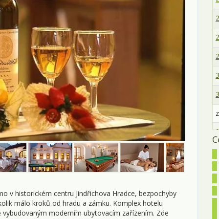
2
2
2
3
3
z
0
C
0
0
1
ímo v historickém centru Jindřichova Hradce, bezpochyby
ěkolik málo kroků od hradu a zámku. Komplex hotelu
1
ově vybudovaným moderním ubytovacím zařízením. Zde