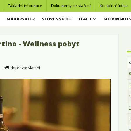
Základní informace
Dokumenty ke stažení
Kontaktní údaje
MAĎARSKO
SLOVENSKO
ITÁLIE
SLOVINSKO
rtino - Wellness pobyt
doprava: vlastní
0
1
1
1
1
2