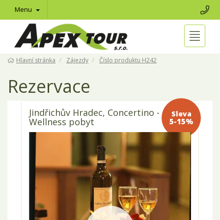
Menu
Hlavní stránka
Zájezdy
Číslo produktu H242
Rezervace
Jindřichův Hradec, Concertino -
Sleva 5-
Wellness pobyt
15%