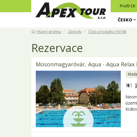
Profil CK
ČESKO
Hlavní stránka
Zájezdy
Číslo produktu H0198
Rezervace
Mosonmagyaróvár, Aqua - Aqua Relax
Maďa
Neome
území
Králo