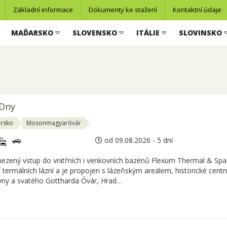
Základní informace
Dokumenty ke stažení
Kontaktní údaje
MAĎARSKO
SLOVENSKO
ITÁLIE
SLOVINSKO
 Dny
rsko
Mosonmagyaróvár
od 09.08.2026 - 5 dní
zený vstup do vnitřních i venkovních bazénů Flexum Thermal & Spa 
 termálních lázní a je propojen s lázeňským areálem, historické cent
vny a svatého Gottharda Óvár, Hrad…