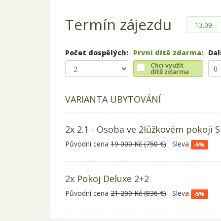
Termín zájezdu
Počet dospělých:
První dítě zdarma:
Dal
Chci využít
dítě zdarma
VARIANTA UBYTOVÁNÍ
2x 2.1 - Osoba ve 2lůžkovém pokoji S
Původní cena
19 000 Kč (750 €)
Sleva
-5%
2x Pokoj Deluxe 2+2
Původní cena
21 200 Kč (836 €)
Sleva
-5%