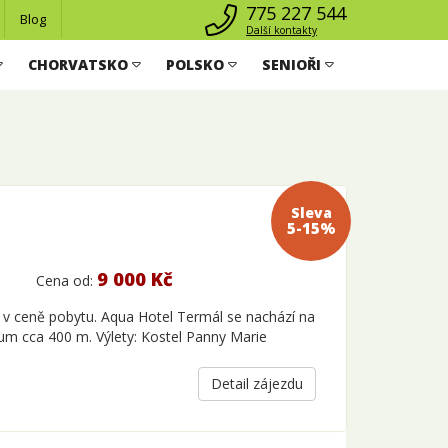
775 227 544
Blog
Další kontakty
CHORVATSKO
POLSKO
SENIOŘI
Sleva 5-
15%
9 000 Kč
Cena od:
v ceně pobytu. Aqua Hotel Termál se nachází na
rum cca 400 m. Výlety: Kostel Panny Marie
Detail zájezdu