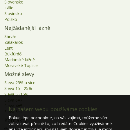
Slovensko
Itálie
Slovinsko
Polsko
Nejžádanější lázně
Sárvár
Zalakaros
Lenti
Bükfürdő
Mariánské lážně
Moravské Toplice
Možné slevy
Sleva 25% a více
Sleva 15 - 25%
Sleva 5 -15%
Sleva 6=7
Sleva 4=5
Na našem webu používáme cookies
Sleva 3=4
Pokud lépe pochopíme, co vás zajímá, můžeme vám
Kontakty
zobrazovat přesně to, co hledáte. Cookies využíváme k
APEX TOUR s.r.o.
analýze informací, aby náš web dobře fungoval a mohli
.