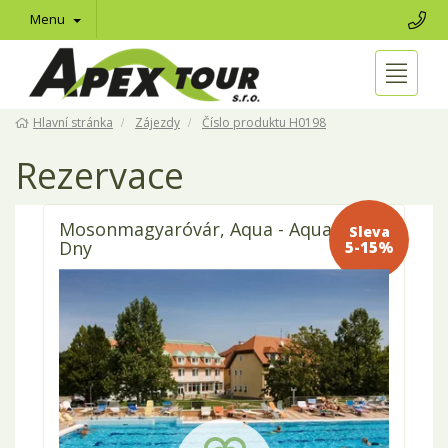
Menu
Hlavní stránka
Zájezdy
Číslo produktu H0198
Rezervace
Mosonmagyaróvár, Aqua - Aqua Relax
Sleva 5-
Dny
15%