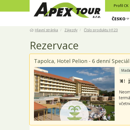
Profil CK
ČESKO
Hlavní stránka
Zájezdy
Číslo produktu H123
Rezervace
Tapolca, Hotel Pelion - 6 denní Speciá
Maďa
Neome
termá
včetn