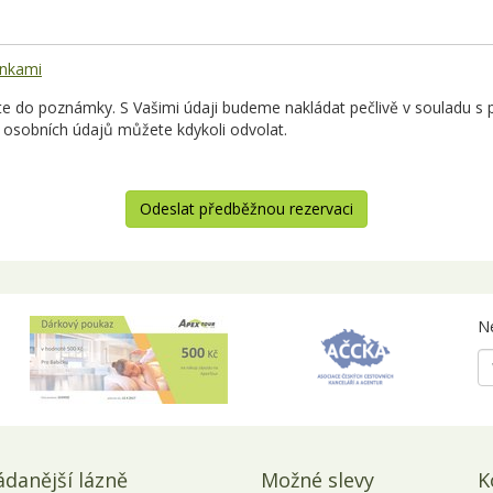
nkami
 do poznámky. S Vašimi údaji budeme nakládat pečlivě v souladu s p
 osobních údajů můžete kdykoli odvolat.
Odeslat předběžnou rezervaci
Ne
ádanější lázně
Možné slevy
K