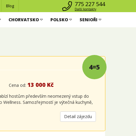
775 227 544
Blog
Další kontakty
CHORVATSKO
POLSKO
SENIOŘI
4=5
13 000 Kč
Cena od:
 nabízí hostům především neomezený vstup do
ho Wellness. Samozřejmostí je výtečná kuchyně,
Detail zájezdu