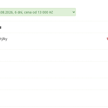
u
týlky