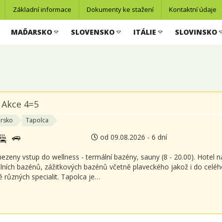
Základní informace
Dokumenty ke stažení
Kontaktní údaje
MAĎARSKO
SLOVENSKO
ITÁLIE
SLOVINSKO
l Akce 4=5
rsko
Tapolca
od 09.08.2026 - 6 dní
zeny vstup do wellness - termální bazény, sauny (8 - 20.00). Hotel
lních bazénů, zážitkových bazénů včetně plaveckého jakož i do celé
ě různých specialit. Tapolca je…