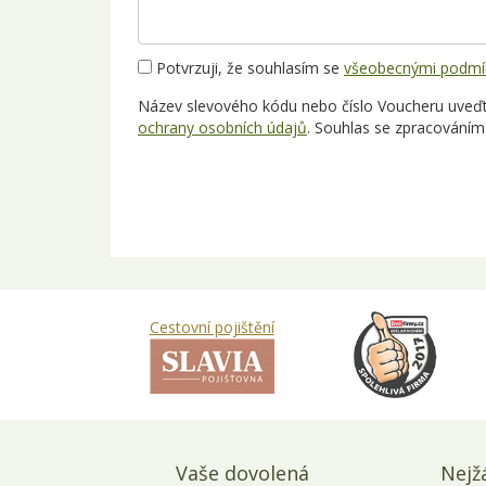
Potvrzuji, že souhlasím se
všeobecnými podmí
Název slevového kódu nebo číslo Voucheru uveďte
ochrany osobních údajů
. Souhlas se zpracováním
Cestovní pojištění
Vaše dovolená
Nejž