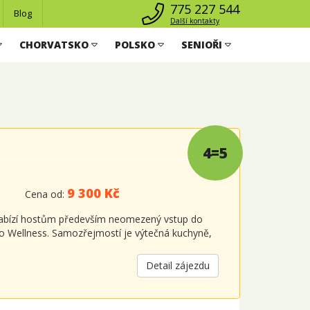
775 227 544
Blog
Další kontakty
CHORVATSKO
POLSKO
SENIOŘI
4=5
9 300 Kč
Cena od:
 nabízí hostům především neomezený vstup do
ho Wellness. Samozřejmostí je výtečná kuchyně,
Detail zájezdu