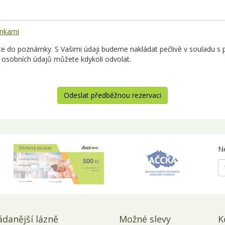
nkami
 do poznámky. S Vašimi údaji budeme nakládat pečlivě v souladu s p
 osobních údajů můžete kdykoli odvolat.
Odeslat předběžnou rezervaci
Ne
ádanější lázně
Možné slevy
K