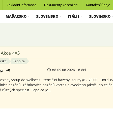
Základní informace
Dokumenty ke stažení
Kontaktní údaje
MAĎARSKO
SLOVENSKO
ITÁLIE
SLOVINSKO
l Akce 4=5
rsko
Tapolca
od 09.08.2026 - 6 dní
zeny vstup do wellness - termální bazény, sauny (8 - 20.00). Hotel
lních bazénů, zážitkových bazénů včetně plaveckého jakož i do celé
ě různých specialit. Tapolca je…