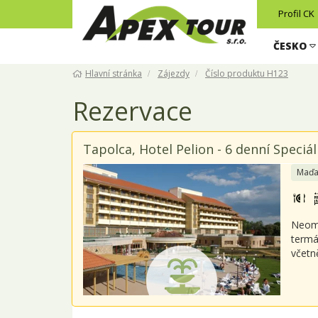
Profil CK
ČESKO
Hlavní stránka
Zájezdy
Číslo produktu H123
Rezervace
Tapolca, Hotel Pelion - 6 denní Speciá
Maďa
Neome
termá
včetn