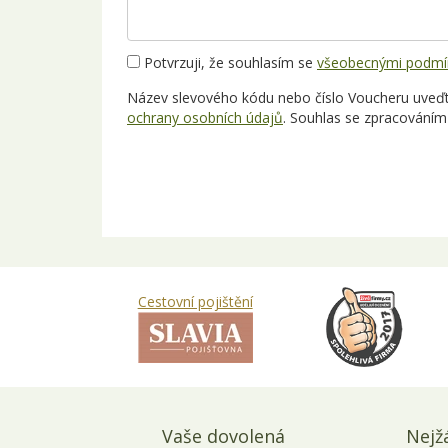
Potvrzuji, že souhlasím se
všeobecnými podmí
Název slevového kódu nebo číslo Voucheru uveďte
ochrany osobních údajů
. Souhlas se zpracováním
Cestovní pojištění
Vaše dovolená
Nejž