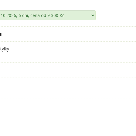
u
týlky