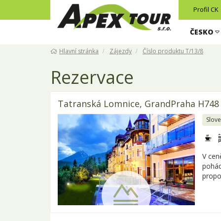
Profil CK
ČESKO
Hlavní stránka
Zájezdy
Číslo produktu T/13/8
Rezervace
Tatranská Lomnice, GrandPraha H748 -
Slov
V cen
pohád
propo