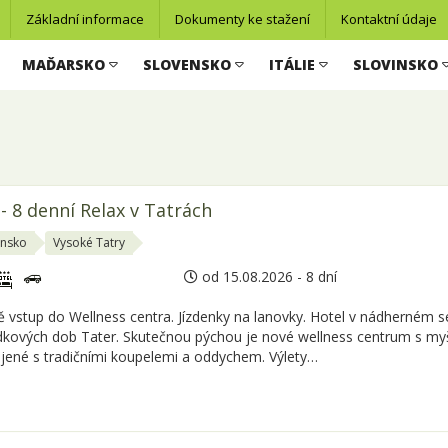
Základní informace
Dokumenty ke stažení
Kontaktní údaje
MAĎARSKO
SLOVENSKO
ITÁLIE
SLOVINSKO
 8 denní Relax v Tatrách
ensko
Vysoké Tatry
od 15.08.2026 - 8 dní
ě vstup do Wellness centra. Jízdenky na lanovky. Hotel v nádherném s
kových dob Tater. Skutečnou pýchou je nové wellness centrum s myšl
jené s tradičními koupelemi a oddychem. Výlety…