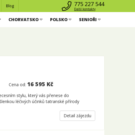
775 227 544
Blog
Další kontakty
CHORVATSKO
POLSKO
SENIOŘI
16 595 Kč
Cena od:
ecesním stylu, který vás přenese do
enkou léčivých účinků tatranské přírody
Detail zájezdu