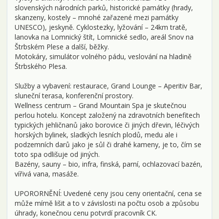
slovenských národních parků, historické památky (hrady,
skanzeny, kostely – mnohé zařazené mezi památky
UNESCO), jeskyně. Cyklostezky, lyžování – 24km tratě,
lanovka na Lomnický štít, Lomnické sedlo, areál Snov na
Štrbském Plese a další, běžky.
Motokáry, simulátor volného pádu, veslování na hladině
Štrbského Plesa.
Služby a vybavení: restaurace, Grand Lounge – Aperitiv Bar,
sluneční terasa, konferenční prostory.
Wellness centrum – Grand Mountain Spa je skutečnou
perlou hotelu. Koncept založený na zdravotních benefitech
typických jehličnanů jako borovice či jiných dřevin, léčivých
horských bylinek, sladkých lesních plodů, medu ale i
podzemních darů jako je sůl či drahé kameny, je to, čím se
toto spa odlišuje od jiných.
Bazény, sauny – bio, infra, finská, parní, ochlazovací bazén,
vířivá vana, masáže.
UPORORNĚNÍ: Uvedené ceny jsou ceny orientační, cena se
může mírně lišit a to v závislosti na počtu osob a způsobu
úhrady, konečnou cenu potvrdí pracovník CK.