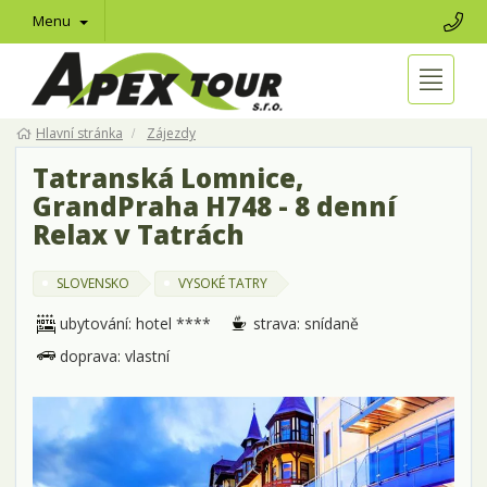
Menu
Hlavní stránka
Zájezdy
Tatranská Lomnice,
GrandPraha H748 - 8 denní
Relax v Tatrách
SLOVENSKO
VYSOKÉ TATRY
ubytování: hotel ****
strava: snídaně
doprava: vlastní