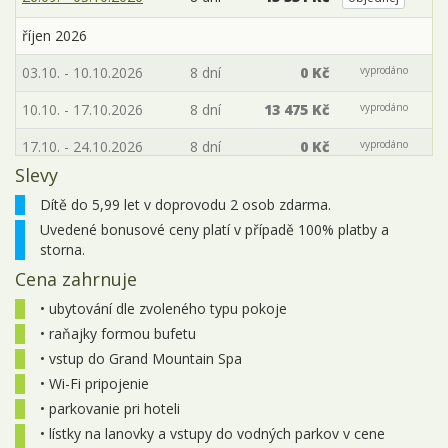
říjen 2026
03.10. - 10.10.2026
8 dní
0 Kč
vyprodáno
10.10. - 17.10.2026
8 dní
13 475 Kč
vyprodáno
17.10. - 24.10.2026
8 dní
0 Kč
vyprodáno
Slevy
24.10. - 31.10.2026
8 dní
0 Kč
vyprodáno
Dítě do 5,99 let v doprovodu 2 osob zdarma.
31.10. - 07.11.2026
8 dní
0 Kč
vyprodáno
Uvedené bonusové ceny platí v případě 100% platby a
storna.
Cena zahrnuje
• ubytování dle zvoleného typu pokoje
• raňajky formou bufetu
• vstup do Grand Mountain Spa
• Wi-Fi pripojenie
• parkovanie pri hoteli
• lístky na lanovky a vstupy do vodných parkov v cene