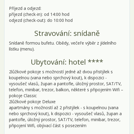
Příjezd a odjezd:
příjezd (check-in): od 14:00 hod
odjezd (check-out): do 10:00 hod
Stravování: snídaně
Snídaně formou bufetu. Obědy, večeře výběr z jídelního
lístku (menu).
Ubytování: hotel ****
2lůžkové pokoje s možností jedné až dvou přistýlek s
koupelnou (vana nebo sprchový kout), k dispozici -
vysoušeč vlasů, župan a pantofle, úložný prostor, SAT/TV,
telefon, minibar, trezor, balkon, některé s připojením Wifi –
pokoje Classic
2lůžkové pokoje Deluxe
apartmány s možností až 2 přistýlek - s koupelnou (vana
nebo sprchový kout), k dispozici - vysoušeč vlasů, župan a
pantofle, úložný prostor, SAT/TV, telefon, minibar, trezor,
připojení Wifi, obývací část s posezením