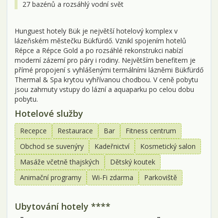
27 bazénů a rozsáhlý vodní svět
Hunguest hotely Bük je největší hotelový komplex v
lázeňském městečku Bükfürdő. Vznikl spojením hotelů
Répce a Répce Gold a po rozsáhlé rekonstrukci nabízí
moderní zázemí pro páry i rodiny. Největším benefitem je
přímé propojení s vyhlášenými termálními lázněmi Bükfürdő
Thermal & Spa krytou vyhřívanou chodbou. V ceně pobytu
jsou zahrnuty vstupy do lázní a aquaparku po celou dobu
pobytu.
Hotelové služby
Recepce
Restaurace
Bar
Fitness centrum
Obchod se suvenýry
Kadeřnictví
Kosmetický salon
Masáže včetně thajských
Dětský koutek
Animační programy
Wi-Fi zdarma
Parkoviště
Ubytování hotely ****