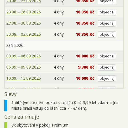
20.08. - 23.08.2026
4 dny
10 350 Kč
objednej
23.08. - 26.08.2026
4 dny
10 350 Kč
objednej
27.08. - 30.08.2026
4 dny
10 350 Kč
objednej
30.08. - 02.09.2026
4 dny
10 350 Kč
objednej
září 2026
03.09. - 06.09.2026
4 dny
10 000 Kč
objednej
06.09. - 09.09.2026
4 dny
9 300 Kč
objednej
10.09. - 13.09.2026
4 dny
10 000 Kč
objednej
13.09. - 16.09.2026
4 dny
9 300 Kč
objednej
Slevy
17.09. - 20.09.2026
4 dny
10 000 Kč
objednej
1 dítě (ve stejném pokoji s rodiči) 0 až 3,99 let zdarma (na
místě hradí vstup do lázní cca 7,- €/ den).
20.09. - 23.09.2026
4 dny
9 300 Kč
objednej
Cena zahrnuje
24.09. - 27.09.2026
4 dny
10 000 Kč
objednej
3x ubytování v pokoji Prémium