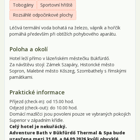
Tobogány
Sportovní hřiště
Rozsáhlé odpočinkové plochy
Léčivá termální voda bohatá na železo, vápník a hořčík
pomáhá především při obtížích pohybového aparátu.
Poloha a okolí
Hotel leží přímo v lázeňském městečku Bükfürdő.
Za návštěvu stojí: Zámek Szapáry, Historické město
Sopron, Malebné město Kőszeg, Szombathely s římskými
památkami.
Praktické informace
Příjezd (check-in): od 15.00 hod.
Odjezd (check-out): do 10.00 hod.
Domácí mazlíčci jsou povoleni pouze ve vybraných pokojích
Superior v západním křídle.
Celý hotel je nekuřácký.
Adventure Bath v Bükfürdő Thermal & Spa bude
uzavřena mezi 31.08. a 04.09.2026 kvůli obvyklé