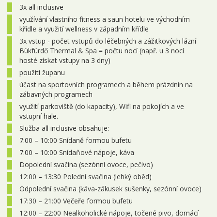
3x all inclusive
27.09. - 30.09.2026
4 dny
9 300 Kč
objednej
využívání vlastního fitness a saun hotelu ve východním
říjen 2026
křídle a využití wellness v západním křídle
3x vstup - počet vstupů do léčebných a zážitkových lázní
01.10. - 04.10.2026
4 dny
10 000 Kč
objednej
Bükfürdő Thermal & Spa = počtu nocí (např. u 3 nocí
hosté získat vstupy na 3 dny)
04.10. - 07.10.2026
4 dny
9 300 Kč
objednej
použití županu
08.10. - 11.10.2026
účast na sportovních programech a během prázdnin na
4 dny
10 000 Kč
objednej
zábavných programech
11.10. - 14.10.2026
4 dny
9 300 Kč
objednej
využití parkoviště (do kapacity), Wifi na pokojích a ve
vstupní hale.
15.10. - 18.10.2026
4 dny
10 000 Kč
objednej
Služba all inclusive obsahuje:
7:00 – 10:00 Snídaně formou bufetu
18.10. - 21.10.2026
4 dny
9 300 Kč
objednej
7:00 – 10:00 Snídaňové nápoje, káva
22.10. - 25.10.2026
4 dny
10 000 Kč
objednej
Dopolední svačina (sezónní ovoce, pečivo)
12:00 – 13:30 Polední svačina (lehký oběd)
25.10. - 28.10.2026
4 dny
10 000 Kč
objednej
Odpolední svačina (káva-zákusek sušenky, sezónní ovoce)
29.10. - 01.11.2026
4 dny
10 000 Kč
objednej
17:30 – 21:00 Večeře formou bufetu
12:00 – 22:00 Nealkoholické nápoje, točené pivo, domácí
listopad 2026