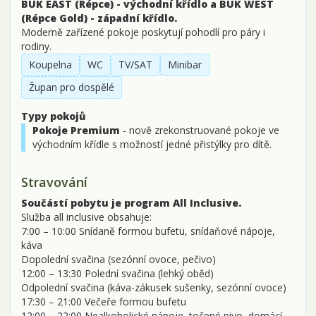
BÜK EAST (Répce) - východní křídlo a BÜK WEST
(Répce Gold) - západní křídlo.
Moderně zařízené pokoje poskytují pohodlí pro páry i
rodiny.
Koupelna
WC
TV/SAT
Minibar
Župan pro dospělé
Typy pokojů
Pokoje Premium
- nově zrekonstruované pokoje ve
východním křídle s možností jedné přistýlky pro dítě.
Stravování
Součástí pobytu je program All Inclusive.
Služba all inclusive obsahuje:
7:00 – 10:00 Snídaně formou bufetu, snídaňové nápoje,
káva
Dopolední svačina (sezónní ovoce, pečivo)
12:00 – 13:30 Polední svačina (lehký oběd)
Odpolední svačina (káva-zákusek sušenky, sezónní ovoce)
17:30 – 21:00 Večeře formou bufetu
12:00 – 22:00 Nealkoholické nápoje, točené pivo, domácí