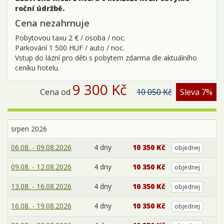
roční údržbě.
Cena nezahrnuje
Pobytovou taxu 2 € / osoba / noc.
Parkování 1 500 HUF / auto / noc.
Vstup do lázní pro děti s pobytem zdarma dle aktuálního
ceníku hotelu.
9 300 Kč
Cena od
10 050 Kč
Sleva 7%
srpen 2026
06.08. - 09.08.2026
4 dny
10 350 Kč
objednej
09.08. - 12.08.2026
4 dny
10 350 Kč
objednej
13.08. - 16.08.2026
4 dny
10 350 Kč
objednej
16.08. - 19.08.2026
4 dny
10 350 Kč
objednej