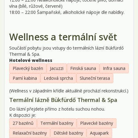
vína (bílé, růžové, červené)
18:00 – 22:00 Šampaňské, alkoholické nápoje dle nabídky.
Wellness a termální svět
Součástí pobytu jsou vstupy do termálních lázní Bükfürdő
Thermal & Spa.
Hotelové wellness
Plavecký bazén
Jacuzzi
Finská sauna
Infra sauna
Parní kabina
Ledová sprcha
Sluneční terasa
(Wellness v západním křídle aktuálně prochází rekonstrukcí.)
Termální lázně Bükfürdő Thermal & Spa
Do lázní přejdete přímo z hotelu suchou nohou.
K dispozici je:
27 bazénů
Termální bazény
Plavecké bazény
Relaxační bazény
Dětské bazény
Aquapark