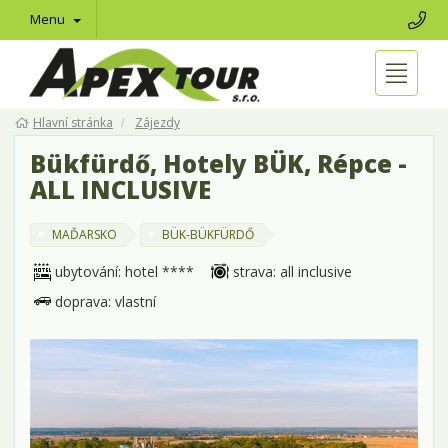
Menu
Hlavní stránka
Zájezdy
Bükfürdő, Hotely BÜK, Répce -
ALL INCLUSIVE
MAĎARSKO
BÜK-BÜKFÜRDŐ
ubytování: hotel ****
strava: all inclusive
doprava: vlastní