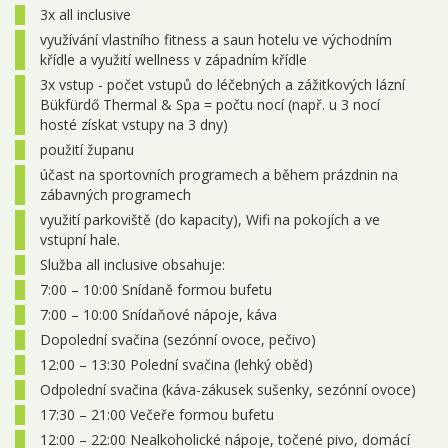
3x all inclusive
říjen 2026
využívání vlastního fitness a saun hotelu ve východním
01.10. - 04.10.2026
4 dny
10 050 Kč
křídle a využití wellness v západním křídle
objednej
3x vstup - počet vstupů do léčebných a zážitkových lázní
04.10. - 07.10.2026
4 dny
9 350 Kč
objednej
Bükfürdő Thermal & Spa = počtu nocí (např. u 3 nocí
hosté získat vstupy na 3 dny)
08.10. - 11.10.2026
4 dny
10 050 Kč
objednej
použití županu
11.10. - 14.10.2026
účast na sportovních programech a během prázdnin na
4 dny
9 350 Kč
objednej
zábavných programech
15.10. - 18.10.2026
4 dny
10 050 Kč
objednej
využití parkoviště (do kapacity), Wifi na pokojích a ve
vstupní hale.
18.10. - 21.10.2026
4 dny
9 350 Kč
objednej
Služba all inclusive obsahuje:
7:00 – 10:00 Snídaně formou bufetu
22.10. - 25.10.2026
4 dny
10 050 Kč
objednej
7:00 – 10:00 Snídaňové nápoje, káva
25.10. - 28.10.2026
4 dny
10 050 Kč
objednej
Dopolední svačina (sezónní ovoce, pečivo)
12:00 – 13:30 Polední svačina (lehký oběd)
29.10. - 01.11.2026
4 dny
10 050 Kč
objednej
Odpolední svačina (káva-zákusek sušenky, sezónní ovoce)
listopad 2026
17:30 – 21:00 Večeře formou bufetu
12:00 – 22:00 Nealkoholické nápoje, točené pivo, domácí
01.11. - 04.11.2026
4 dny
9 350 Kč
objednej