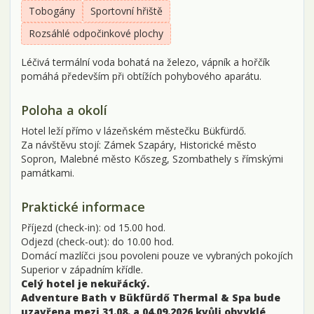
Tobogány
Sportovní hřiště
Rozsáhlé odpočinkové plochy
Léčivá termální voda bohatá na železo, vápník a hořčík
pomáhá především při obtížích pohybového aparátu.
Poloha a okolí
Hotel leží přímo v lázeňském městečku Bükfürdő.
Za návštěvu stojí: Zámek Szapáry, Historické město
Sopron, Malebné město Kőszeg, Szombathely s římskými
památkami.
Praktické informace
Příjezd (check-in): od 15.00 hod.
Odjezd (check-out): do 10.00 hod.
Domácí mazlíčci jsou povoleni pouze ve vybraných pokojích
Superior v západním křídle.
Celý hotel je nekuřácký.
Adventure Bath v Bükfürdő Thermal & Spa bude
uzavřena mezi 31.08. a 04.09.2026 kvůli obvyklé