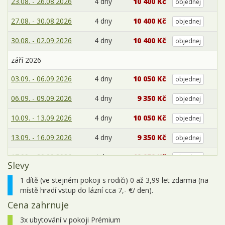
23.08. - 26.08.2026
4 dny
10 400 Kč
objednej
27.08. - 30.08.2026
4 dny
10 400 Kč
objednej
30.08. - 02.09.2026
4 dny
10 400 Kč
objednej
září 2026
03.09. - 06.09.2026
4 dny
10 050 Kč
objednej
06.09. - 09.09.2026
4 dny
9 350 Kč
objednej
10.09. - 13.09.2026
4 dny
10 050 Kč
objednej
13.09. - 16.09.2026
4 dny
9 350 Kč
objednej
17.09. - 20.09.2026
4 dny
10 050 Kč
objednej
Slevy
20.09. - 23.09.2026
4 dny
9 350 Kč
objednej
1 dítě (ve stejném pokoji s rodiči) 0 až 3,99 let zdarma (na
místě hradí vstup do lázní cca 7,- €/ den).
24.09. - 27.09.2026
4 dny
10 050 Kč
objednej
Cena zahrnuje
27.09. - 30.09.2026
4 dny
9 350 Kč
objednej
3x ubytování v pokoji Prémium