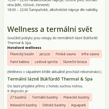
vína (bílé, růžové, červené)
18:00 – 22:00 Šampaňské, alkoholické nápoje dle nabídky.
Wellness a termální svět
Součástí pobytu jsou vstupy do termálních lázní Bükfürdő
Thermal & Spa.
Hotelové wellness
Plavecký bazén
Jacuzzi
Finská sauna
Infra sauna
Parní kabina
Ledová sprcha
Sluneční terasa
(Wellness v západním křídle aktuálně prochází rekonstrukcí.)
Termální lázně Bükfürdő Thermal & Spa
Do lázní přejdete přímo z hotelu suchou nohou.
K dispozici je:
27 bazénů
Termální bazény
Plavecké bazény
Relaxační bazény
Dětské bazény
Aquapark