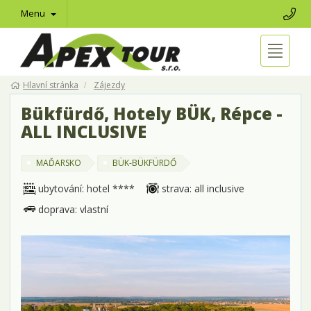
Menu
Hlavní stránka
Zájezdy
Bükfürdő, Hotely BÜK, Répce -
ALL INCLUSIVE
MAĎARSKO
BÜK-BÜKFÜRDŐ
ubytování: hotel ****
strava: all inclusive
doprava: vlastní