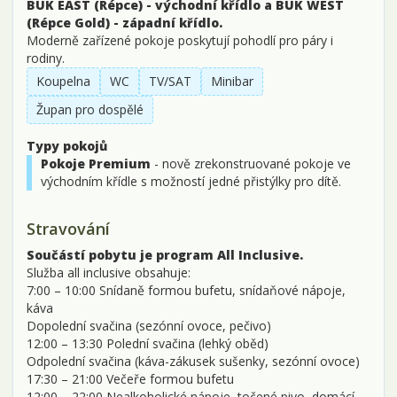
BÜK EAST (Répce) - východní křídlo a BÜK WEST
(Répce Gold) - západní křídlo.
Moderně zařízené pokoje poskytují pohodlí pro páry i
rodiny.
Koupelna
WC
TV/SAT
Minibar
Župan pro dospělé
Typy pokojů
Pokoje Premium
- nově zrekonstruované pokoje ve
východním křídle s možností jedné přistýlky pro dítě.
Stravování
Součástí pobytu je program All Inclusive.
Služba all inclusive obsahuje:
7:00 – 10:00 Snídaně formou bufetu, snídaňové nápoje,
káva
Dopolední svačina (sezónní ovoce, pečivo)
12:00 – 13:30 Polední svačina (lehký oběd)
Odpolední svačina (káva-zákusek sušenky, sezónní ovoce)
17:30 – 21:00 Večeře formou bufetu
12:00 – 22:00 Nealkoholické nápoje, točené pivo, domácí