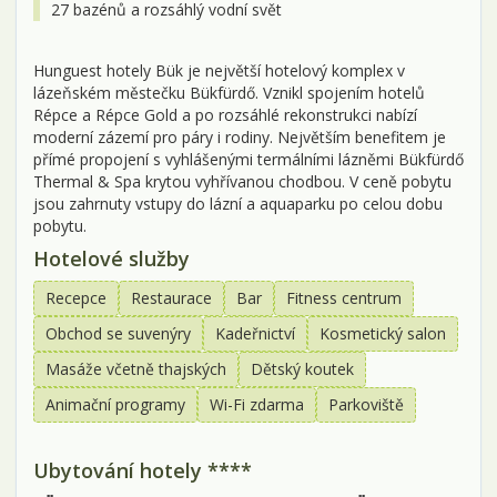
27 bazénů a rozsáhlý vodní svět
Hunguest hotely Bük je největší hotelový komplex v
lázeňském městečku Bükfürdő. Vznikl spojením hotelů
Répce a Répce Gold a po rozsáhlé rekonstrukci nabízí
moderní zázemí pro páry i rodiny. Největším benefitem je
přímé propojení s vyhlášenými termálními lázněmi Bükfürdő
Thermal & Spa krytou vyhřívanou chodbou. V ceně pobytu
jsou zahrnuty vstupy do lázní a aquaparku po celou dobu
pobytu.
Hotelové služby
Recepce
Restaurace
Bar
Fitness centrum
Obchod se suvenýry
Kadeřnictví
Kosmetický salon
Masáže včetně thajských
Dětský koutek
Animační programy
Wi-Fi zdarma
Parkoviště
Ubytování hotely ****