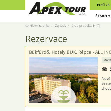
Profil CK
ČESKO
Hlavní stránka
Zájezdy
Číslo produktu H171
Rezervace
Bükfürdő, Hotely BÜK, Répce - ALL IN
Maďa
Nově 
se na
chodb