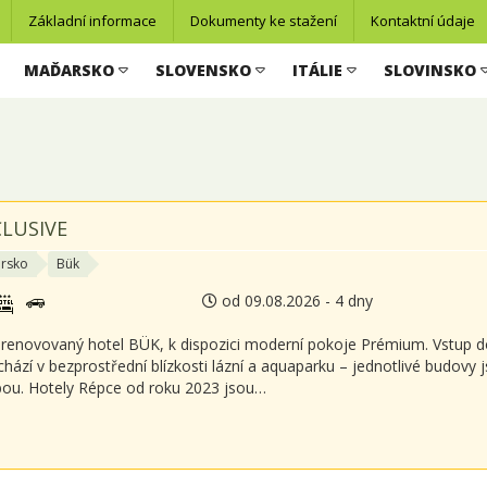
Základní informace
Dokumenty ke stažení
Kontaktní údaje
MAĎARSKO
SLOVENSKO
ITÁLIE
SLOVINSKO
CLUSIVE
rsko
Bük
od 09.08.2026 - 4 dny
renovovaný hotel BÜK, k dispozici moderní pokoje Prémium. Vstup do
chází v bezprostřední blízkosti lázní a aquaparku – jednotlivé budov
ou. Hotely Répce od roku 2023 jsou…