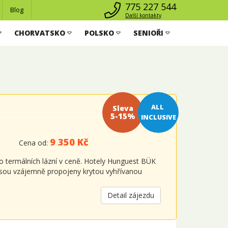
775 227 544
Blog
Další kontakty
CHORVATSKO
POLSKO
SENIOŘI
Sleva 5-
ALL 
15%
INCLUSIVE
9 350 Kč
Cena od:
 termálních lázní v ceně. Hotely Hunguest BÜK
y jsou vzájemně propojeny krytou vyhřívanou
Detail zájezdu