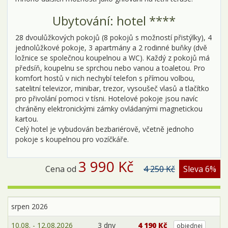
Ubytování: hotel ****
28 dvoulůžkových pokojů (8 pokojů s možností přistýlky), 4
jednolůžkové pokoje, 3 apartmány a 2 rodinné buňky (dvě
ložnice se společnou koupelnou a WC). Každý z pokojů má
předsíň, koupelnu se sprchou nebo vanou a toaletou. Pro
komfort hostů v nich nechybí telefon s přímou volbou,
satelitní televizor, minibar, trezor, vysoušeč vlasů a tlačítko
pro přivolání pomoci v tísni. Hotelové pokoje jsou navíc
chráněny elektronickými zámky ovládanými magnetickou
kartou.
Celý hotel je vybudován bezbariérově, včetně jednoho
pokoje s koupelnou pro vozíčkáře.
3 990 Kč
Cena od
4 250 Kč
Sleva 6%
srpen 2026
10.08. - 12.08.2026
3 dny
4 190 Kč
objednej