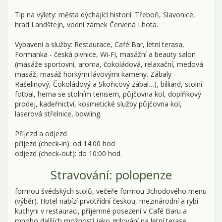
Tip na výlety: města dýchající historií: Třeboň, Slavonice,
hrad Landštejn, vodní zámek Červená Lhota.
Vybavení a služby: Restaurace, Café Bar, letní terasa,
Formanka - česká pivnice, Wi-Fi, masážní a beauty salon
(masáže sportovní, aroma, čokoládová, relaxační, medová
masáž, masáž horkými lávovými kameny. Zábaly -
Rašelinový, Čokoládový a Skořicový zábal…), billiard, stolní
fotbal, herna se stolním tenisem, půjčovna kol, doplňkový
prodej, kadeřnictví, kosmetické služby půjčovna kol,
laserová střelnice, bowling.
Příjezd a odjezd
příjezd (check-in): od 14:00 hod
odjezd (check-out): do 10:00 hod.
Stravování: polopenze
formou švédských stolů, večeře formou 3chodového menu
(výběr). Hotel nabízí prvotřídní českou, mezinárodní a rybí
kuchyni v restauraci, příjemné posezení v Café Baru a
mnoho dalších možností jako grilování na letní terase.