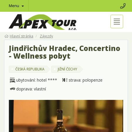
Menu
Hlavní stránka
Zájezdy
Jindřichův Hradec, Concertino
- Wellness pobyt
ČESKÁ REPUBLIKA
JIŽNÍ ČECHY
ubytování: hotel ****
strava: polopenze
doprava: vlastní