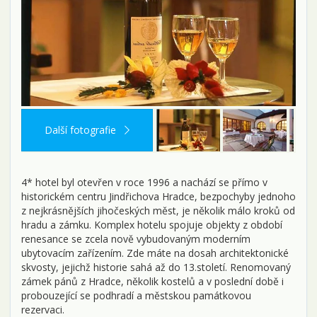
Další fotografie
4* hotel byl otevřen v roce 1996 a nachází se přímo v
historickém centru Jindřichova Hradce, bezpochyby jednoho
z nejkrásnějších jihočeských měst, je několik málo kroků od
hradu a zámku. Komplex hotelu spojuje objekty z období
renesance se zcela nově vybudovaným moderním
ubytovacím zařízením. Zde máte na dosah architektonické
skvosty, jejichž historie sahá až do 13.století. Renomovaný
zámek pánů z Hradce, několik kostelů a v poslední době i
probouzející se podhradí a městskou památkovou
rezervaci.