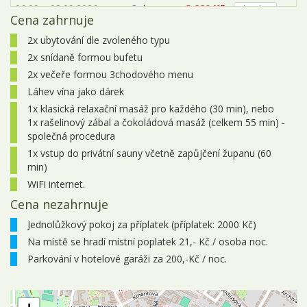
06.09. - 08.09.2026
3 dny
3 990 Kč
objednej
Cena zahrnuje
07.09. - 09.09.2026
3 dny
3 990 Kč
objednej
2x ubytování dle zvoleného typu
2x snídaně formou bufetu
11.09. - 13.09.2026
3 dny
3 990 Kč
objednej
2x večeře formou 3chodového menu
13.09. - 15.09.2026
3 dny
3 990 Kč
objednej
Láhev vína jako dárek
1x klasická relaxační masáž pro každého (30 min), nebo
14.09. - 16.09.2026
3 dny
3 990 Kč
objednej
1x rašelinový zábal a čokoládová masáž (celkem 55 min) -
společná procedura
18.09. - 20.09.2026
3 dny
3 990 Kč
objednej
1x vstup do privátní sauny včetně zapůjčení županu (60
min)
20.09. - 22.09.2026
3 dny
3 990 Kč
objednej
WiFi internet.
21.09. - 23.09.2026
3 dny
3 990 Kč
objednej
Cena nezahrnuje
25.09. - 27.09.2026
3 dny
3 990 Kč
objednej
Jednolůžkový pokoj za příplatek (příplatek: 2000 Kč)
Na místě se hradí místní poplatek 21,- Kč / osoba noc.
27.09. - 29.09.2026
3 dny
3 990 Kč
objednej
Parkování v hotelové garáži za 200,-Kč / noc.
28.09. - 30.09.2026
3 dny
3 990 Kč
objednej
říjen 2026