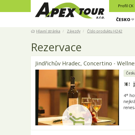
Profil CK
ČESKO
Hlavní stránka
Zájezdy
Číslo produktu H242
Rezervace
Jindřichův Hradec, Concertino - Welln
Česká
4* ho
nejkr
renes