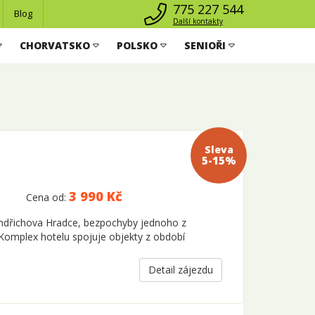
775 227 544
Blog
Další kontakty
CHORVATSKO
POLSKO
SENIOŘI
Sleva 5-
15%
3 990 Kč
Cena od:
Jindřichova Hradce, bezpochyby jednoho z
 Komplex hotelu spojuje objekty z období
Detail zájezdu